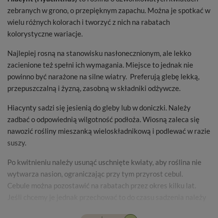
zebranych w grono, o przepięknym zapachu. Można je spotkać w
wielu różnych kolorach i tworzyć z nich na rabatach
kolorystyczne wariacje.
Najlepiej rosną na stanowisku nasłonecznionym, ale lekko
zacienione też spełni ich wymagania. Miejsce to jednak nie
powinno być narażone na silne wiatry. Preferują glebę lekką,
przepuszczalną i żyzną, zasobną w składniki odżywcze.
Hiacynty
sadzi się jesienią do gleby lub w doniczki. Należy
zadbać o odpowiednią wilgotność podłoża. Wiosną zaleca się
nawozić rośliny mieszanką wieloskładnikową i podlewać w razie
suszy.
Po kwitnieniu należy usunąć uschnięte kwiaty, aby roślina nie
wytwarza nasion, ograniczając przy tym przyrost cebul.
Cebule można pozostawić na rabatach przez okres kilku lat.
Jeśli chcemy je jednak przechować to do czasu sadzenia należy
trzymać je w koszykach, w suchym, przewiewnym miejscu.