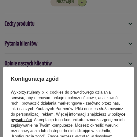
POKAŻ WIĘCEJ
W opakowaniu znajdują się 3 szt. cebulek
Termin sadzenia:
wrzesień-listopad
Cechy produktu
Rozstaw sadzenia:
15 cm
Symbol
Głębokość sadzenia:
10-12 cm
Pytania klientów
5903772178746
Kwitnienie:
kwiecień-maj
Termin sadzenia
Opinie naszych klientów
jesień
Kolor kwiatów:
różowy
Konfiguracja zgód
Wysokość rośliny:
25-30 cm
Zimowanie:
tak
Produkty powiązane
Wykorzystujemy pliki cookies do prawidłowego działania
serwisu, aby oferować funkcje społecznościowe, analizować
ruch i prowadzić działania marketingowe - zarówno przez nas,
jak i naszych Zaufanych Partnerów. Pliki cookies służą również
do personalizacji reklam. Więcej informacji znajdziesz w
polityce
prywatności
. Akceptacja tego komunikatu oznacza zgodę na ich
zapisywanie na Twoim komputerze. Możesz określić warunki
przechowywania lub dostępu do nich klikając w zakładkę
„Konfiguracja zgód”. Zgodę możesz wycofać w dowolnym