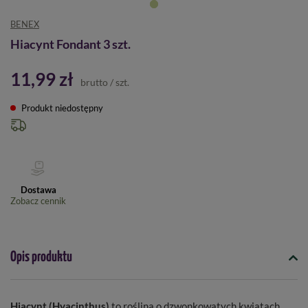
BENEX
Hiacynt Fondant 3 szt.
11,99 zł
brutto
/
szt.
Produkt niedostępny
Dostawa
Zobacz cennik
Opis produktu
Hiacynt (Hyacinthus)
to roślina o dzwonkowatych kwiatach