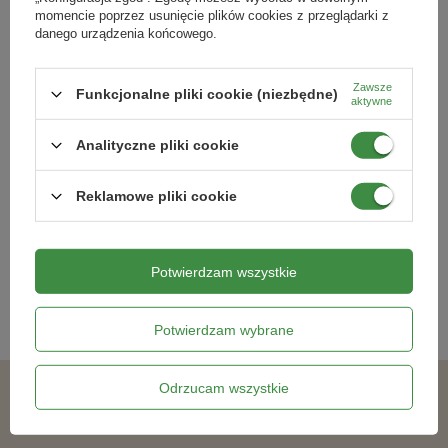
momencie poprzez usunięcie plików cookies z przeglądarki z
danego urządzenia końcowego.
Zawsze
Funkcjonalne pliki cookie (niezbędne)
aktywne
Hiacynt Blue Star 3 szt.
Hiacynt Różowy 3 szt.
Analityczne pliki cookie
Reklamowe pliki cookie
12,99 zł
10,99 zł
Kategorie powiązane
Potwierdzam wszystkie
Cebulki kwiatowe
,
Potwierdzam wybrane
Odrzucam wszystkie
Podobne produkty