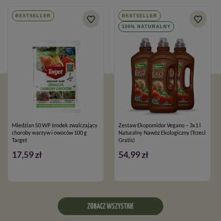
BESTSELLER
BESTSELLER
100% NATURALNY
Miedzian 50 WP środek zwalczający
Zestaw Ekopomidor Vegano – 3x1 l
choroby warzyw i owoców 100 g
Naturalny Nawóz Ekologiczny (Trzeci
Target
Gratis)
17,59 zł
54,99 zł
ZOBACZ WSZYSTKIE