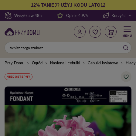
12% TANIEJ? UŻYJ KODU LATO12
Wysyłka w 48h
Opinie 4.9/5
Korzyści
Przy Domu
Ogród
Nasiona i cebulki
Cebulki kwiatowe
Hiacy
NIEDOSTĘPNY