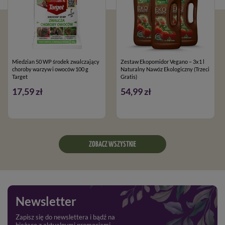
Miedzian 50 WP środek zwalczający
Zestaw Ekopomidor Vegano – 3x1 l
choroby warzyw i owoców 100 g
Naturalny Nawóz Ekologiczny (Trzeci
Target
Gratis)
17,59 zł
54,99 zł
ZOBACZ WSZYSTKIE
Newsletter
Zapisz się do newslettera i bądź na