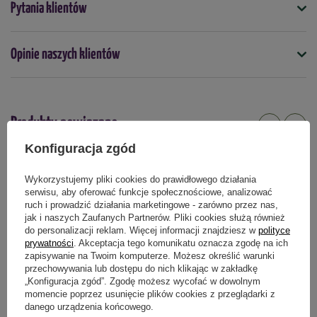
Pytania klientów
5903772174540
Hortensja bukietowa 'Wim's Red'
to doskonały wybór do
ogrodów, na trawniki, czy aranżacje terenów publicznych. Może
Docelowa wysokość (cm)
być częścią efektownych grup roślin lub sadzona wzdłuż
Opinie naszych klientów
150
ścieżek, przy tarasach czy altanach. Jej kwiaty nadają się
również do cięcia i tworzenia suchych bukietów, co pozwala na
Kolor
dłuższe cieszenie się ich urodą. Roślina może być także
różowy
uprawiana w donicach.
Produkty powiązane
Mrozoodporność
Konfiguracja zgód
Sadzonka sprzedawana jest w doniczce C2
tak
o pojemności 2
litrów, a jej wysokość wynosi około 30-40 cm.
Stanowisko
Wykorzystujemy pliki cookies do prawidłowego działania
Rośliny są wysyłane
bezpośrednio ze szkółki,
co może
serwisu, aby oferować funkcje społecznościowe, analizować
słoneczne
półcieniste
spowodować, że dotrą w innym terminie niż reszta zamówienia.
ruch i prowadzić działania marketingowe - zarówno przez nas,
jak i naszych Zaufanych Partnerów. Pliki cookies służą również
Termin sadzenia
do personalizacji reklam. Więcej informacji znajdziesz w
polityce
wiosna
jesień
kwiecień
maj
wrzesień
październik
prywatności
. Akceptacja tego komunikatu oznacza zgodę na ich
zapisywanie na Twoim komputerze. Możesz określić warunki
Zastosowanie
przechowywania lub dostępu do nich klikając w zakładkę
„Konfiguracja zgód”. Zgodę możesz wycofać w dowolnym
rabaty kwiatowe
donice
tarasy
balkony
kwiat cięty
momencie poprzez usunięcie plików cookies z przeglądarki z
danego urządzenia końcowego.
Główny element ozdobny