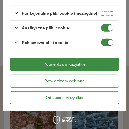
Jałowiec Pfitzera 'Gold Star' –
Jałowiec Chiński 'Stricta' –
kwiaty
Sadzonka 30-50 cm
Sadzonka 20-30 cm
Zawsze
Funkcjonalne pliki cookie (niezbędne)
aktywne
41,79 zł
41,79 zł
Analityczne pliki cookie
Kategorie powiązane
Reklamowe pliki cookie
Sadzonki roślin kwitnących
,
Potwierdzam wszystkie
Podobne produkty
Potwierdzam wybrane
Odrzucam wszystkie