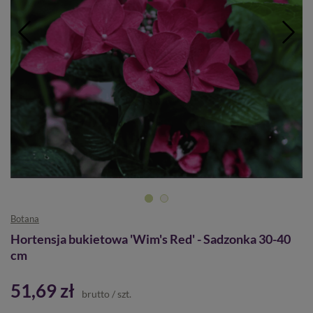
Botana
Hortensja bukietowa 'Wim's Red' - Sadzonka 30-40
cm
51,69 zł
brutto
/
szt.