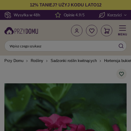
12% TANIEJ? UŻYJ KODU LATO12
Wysyłka w 48h
Opinie 4.9/5
Korzyści
Przy Domu
Rośliny
Sadzonki roślin kwitnących
Hortensja buki