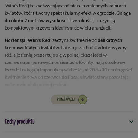
'Wim's Red') to zachwycająca odmiana o zmiennych kolorach
kwiatów, która tworzy spektakularny efekt w ogrodzie. Osiąga
do około 2 metrów wysokości i szerokości
, co czyni ją
kompaktowym krzewem idealnym do wielu aranżacji.
Hortensja 'Wim's Red'
zaczyna kwitnienie od
delikatnych
kremowobiałych kwiatów
. Latem przechodzi w
intensywny
róż
, a jesienią prezentuje się w pełnej okazałości w
czerwonopurpurowych odcieniach
. Kwiaty mają
stożkowy
kształt
i osiągają imponującą wielkość, od 20 do 30 cm długości.
Kwitnienie trwa od
czerwca do lipca
, a kwiatostany pozostają
na krzewie aż do późnej jesieni.
Dla optymalnego wzrostu,
gleba powinna być lekka,
POKAŻ WIĘCEJ
próchniczna i umiarkowanie wilgotna
. Roślina dobrze rośnie
na
stanowisku słonecznym do lekko zacienionego
, najlepiej
osłoniętym od wiatru. W czasie suszy należy regularnie
Cechy produktu
podlewać.
Cięcie wczesną wiosną
stymuluje rozkrzewianie się i
zwiększa liczbę kwiatostanów.
Symbol