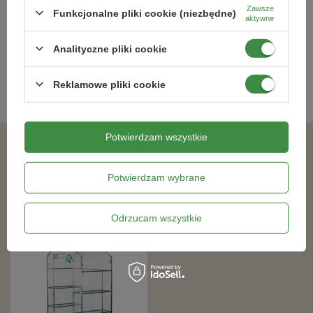
252,99 zł
Zawsze
Funkcjonalne pliki cookie (niezbędne)
aktywne
Analityczne pliki cookie
Kategorie powiązane
Reklamowe pliki cookie
Tunele foliowe
,
Potwierdzam wszystkie
Podobne produkty
Potwierdzam wybrane
DOSTAWA 0 ZŁ
Odrzucam wszystkie