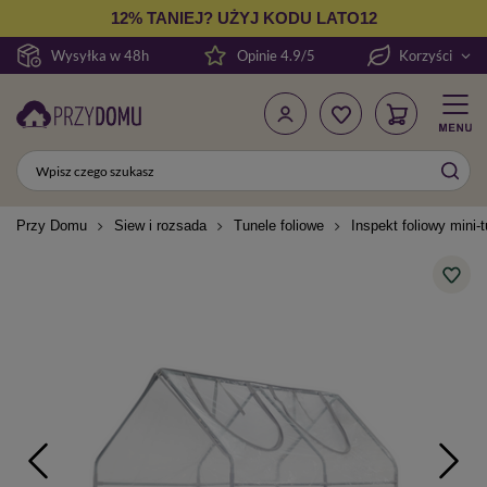
12% TANIEJ? UŻYJ KODU LATO12
Wysyłka w 48h
Opinie 4.9/5
Korzyści
Przy Domu
Siew i rozsada
Tunele foliowe
Inspekt foliowy mini-