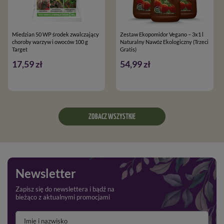
Miedzian 50 WP środek zwalczający
Zestaw Ekopomidor Vegano – 3x1 l
choroby warzyw i owoców 100 g
Naturalny Nawóz Ekologiczny (Trzeci
Target
Gratis)
17,59 zł
54,99 zł
ZOBACZ WSZYSTKIE
Newsletter
Zapisz się do newslettera i bądź na
bieżąco z aktualnymi promocjami