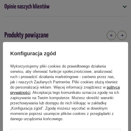
Elementy konstrukcyjne i wykończeniowe w kolorze szarym.
Opinie naszych klientów
Wymiary
Wysokość
: 60 cm
Szerokość
: 120 cm
Produkty powiązane
Długość
: 60 cm
2
Powierzchnia
: 0,72 m
Konfiguracja zgód
DOSTAWA 0 ZŁ
Wykorzystujemy pliki cookies do prawidłowego działania
serwisu, aby oferować funkcje społecznościowe, analizować
ruch i prowadzić działania marketingowe - zarówno przez nas,
jak i naszych Zaufanych Partnerów. Pliki cookies służą również
do personalizacji reklam. Więcej informacji znajdziesz w
polityce
prywatności
. Akceptacja tego komunikatu oznacza zgodę na ich
zapisywanie na Twoim komputerze. Możesz określić warunki
przechowywania lub dostępu do nich klikając w zakładkę
„Konfiguracja zgód”. Zgodę możesz wycofać w dowolnym
momencie poprzez usunięcie plików cookies z przeglądarki z
Szklarnia ogrodowa foliowa ZOSIA
danego urządzenia końcowego.
typu walk-in 143 x 73 x 195 cm