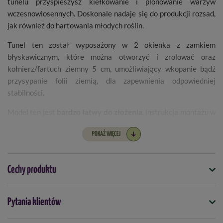
tunelu przyspieszysz kiełkowanie i plonowanie warzyw
wczesnowiosennych. Doskonale nadaje się do produkcji rozsad,
jak również do hartowania młodych roślin.
Tunel ten został wyposażony w 2 okienka z zamkiem
błyskawicznym, które można otworzyć i zrolować oraz
kołnierz/fartuch ziemny 5 cm, umożliwiający wkopanie bądź
przysypanie folii ziemią, dla zapewnienia odpowiedniej
stabilności.
Model ten jest
bardzo łatwy do złożenia
, instrukcja montażu w
j. polskim dołączona jest do opakowania.
POKAŻ WIĘCEJ
Materiał:
Cechy produktu
zewnętrzny:
folia PCV 0,09 mm,
stelaż:
rurki metalowe fi 12 mm + złączki polipropylen
Symbol
Pytania klientów
(PP).
5907774333295