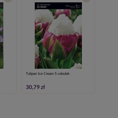
Tulipan Ice Cream 5 cebulek
Tulipan 
30,79 zł
37,39