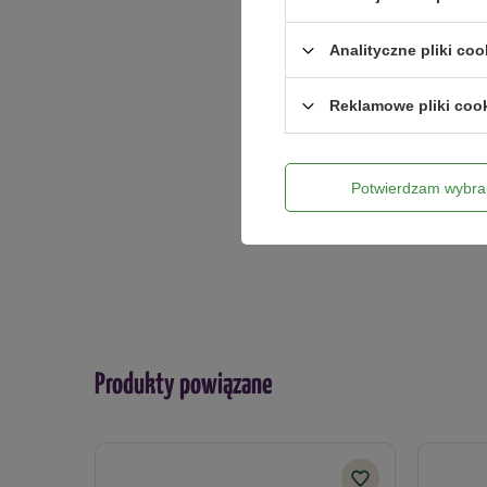
Analityczne pliki coo
Dodaj włas
Reklamowe pliki coo
Twoje imię
Potwierdzam wybra
Twój email
Produkty powiązane