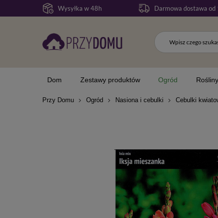
Wysyłka w 48h
Darmowa dostawa od 
Dom
Zestawy produktów
Ogród
Roślin
Przy Domu
Ogród
Nasiona i cebulki
Cebulki kwiat