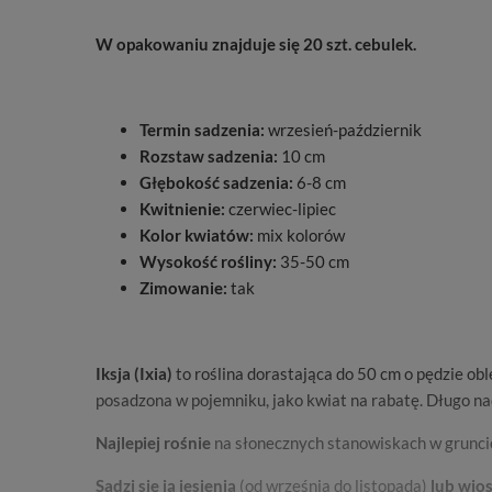
W opakowaniu znajduje się 20 szt. cebulek.
Termin sadzenia:
wrzesień-październik
Rozstaw sadzenia:
10 cm
Głębokość sadzenia:
6-8 cm
Kwitnienie:
czerwiec-lipiec
Kolor kwiatów:
mix kolorów
Wysokość rośliny:
35-50 cm
Zimowanie:
tak
Iksja (Ixia)
to roślina dorastająca do 50 cm o pędzie o
posadzona w pojemniku, jako kwiat na rabatę. Długo nac
Najlepiej rośnie
na słonecznych stanowiskach w gruncie 
Sadzi się ją jesienią
(od września do listopada)
lub
wio