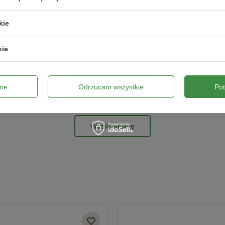
kie
ne zdjęcie produktu:
kie
ne
Odrzucam wszystkie
Po
Wyślij opinię