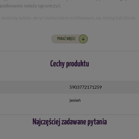
podlewanie należy ograniczyć.
e jesienią należy okryć materiałem ściółkowym, np. słomą lub liścmi.
ią, gdy liście nie są jeszcze całkowicie zeschnięte i trzymać przez
POKAŻ WIĘCEJ
Cechy produktu
5903772171259
jesień
Najczęściej zadawane pytania