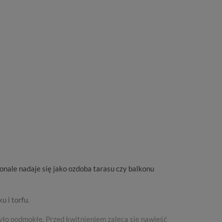
nale nadaje się jako ozdoba tarasu czy balkonu
 i torfu.
było podmokłe. Przed kwitnieniem zaleca się nawieść