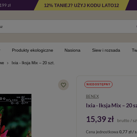
12% TANIEJ? UŻYJ KODU LATO12
199 zł
y
Produkty ekologiczne
Nasiona
Siew i rozsada
Tw
owe
Ixia - Iksja Mix – 20 szt.
NIEDOSTĘPNY
BENEX
Ixia - Iksja Mix – 20 sz
15,39 zł
brutto
/
sz
Cena jednostkowa
0,77 zł / s