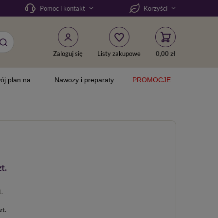
Pomoc i kontakt
Korzyści
Zaloguj się
Listy zakupowe
0,00 zł
ój plan na...
Nawozy i preparaty
PROMOCJE
t.
t.
zt.