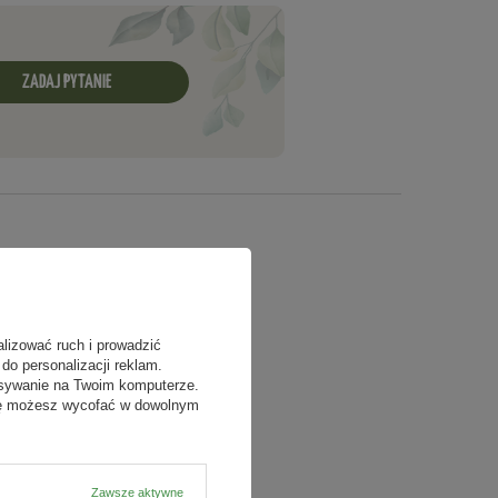
ZADAJ PYTANIE
alizować ruch i prowadzić
do personalizacji reklam.
isywanie na Twoim komputerze.
odę możesz wycofać w dowolnym
Zawsze aktywne