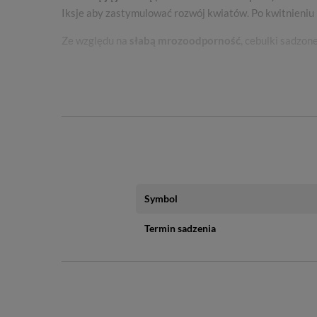
Iksje aby zastymulować rozwój kwiatów. Po kwitnieniu 
Ze względu na
słabą
mrozoodporność
, cebulki sadzon
W celu przechowania
cebulek wykopać należy je jesien
temperaturze 10-15°C.
Symbol
Termin sadzenia