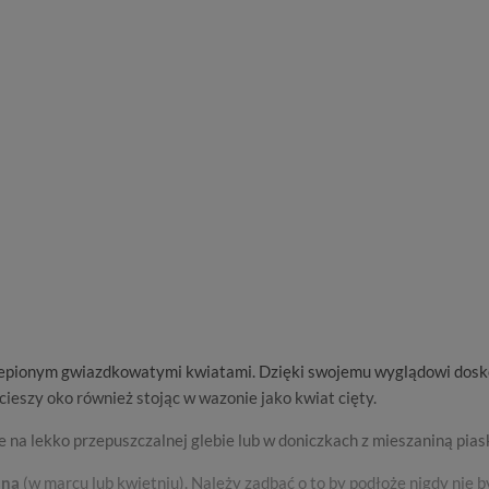
blepionym gwiazdkowatymi kwiatami. Dzięki swojemu wyglądowi dosko
ieszy oko również stojąc w wazonie jako kwiat cięty.
na lekko przepuszczalnej glebie lub w doniczkach z mieszaniną piasku
sną
(w marcu lub kwietniu). Należy zadbać o to by podłoże nigdy nie 