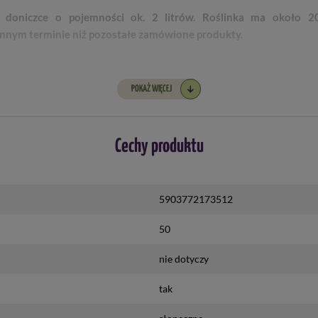
 doniczce o pojemności ok. 2 litrów. Roślinka ma około 2
w innym terminie niż pozostałe zamówione produkty.
POKAŻ WIĘCEJ
Cechy produktu
5903772173512
50
nie dotyczy
tak