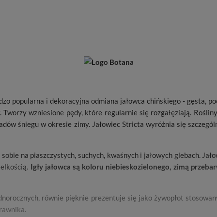
rdzo popularna i dekoracyjna odmiana jałowca chińskiego - gęsta, p
Tworzy wzniesione pędy, które regularnie się rozgałęziają. Roślin
dów śniegu w okresie zimy. Jałowiec Stricta wyróżnia się szczegól
i sobie na piaszczystych, suchych, kwaśnych i jałowych glebach. Jało
elkością.
Igły jałowca są koloru niebieskozielonego, zimą przebar
jednorocznych, równie pięknie prezentuje się jako żywopłot stosow
rawnika.