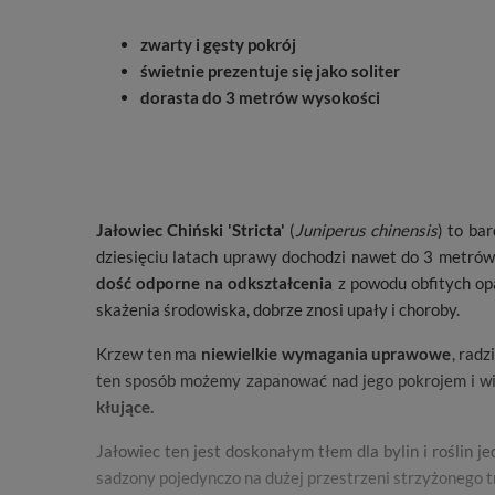
zwarty i gęsty pokrój
świetnie prezentuje się jako soliter
dorasta do 3 metrów wysokości
Jałowiec Chiński 'Stricta'
(
Juniperus chinensis
) to ba
dziesięciu latach uprawy dochodzi nawet do 3 metrów. 
dość odporne na odkształcenia
z powodu obfitych opa
skażenia środowiska, dobrze znosi upały i choroby.
Krzew ten ma
niewielkie wymagania uprawowe
, radz
ten sposób możemy zapanować nad jego pokrojem i wi
kłujące.
Jałowiec ten jest doskonałym tłem dla bylin i roślin 
sadzony pojedynczo na dużej przestrzeni strzyżonego t