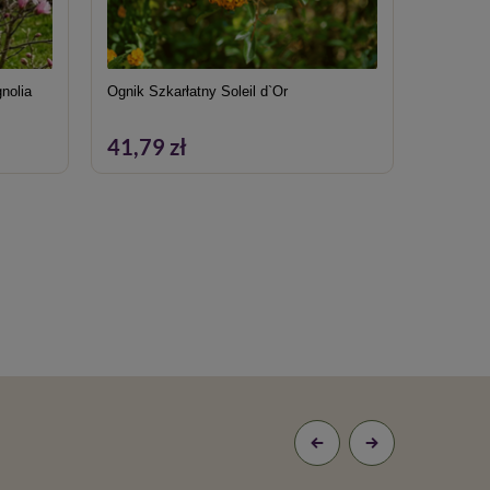
nolia
Ognik Szkarłatny Soleil d`Or
Berberys 
Sadzonk
41,79 zł
49,49