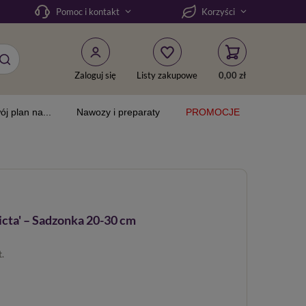
Pomoc i kontakt
Korzyści
Zaloguj się
Listy zakupowe
0,00 zł
ój plan na...
Nawozy i preparaty
PROMOCJE
icta' – Sadzonka 20-30 cm
t.