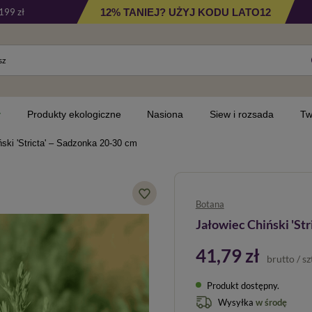
12% TANIEJ? UŻYJ KODU LATO12
199 zł
y
Produkty ekologiczne
Nasiona
Siew i rozsada
Tw
ński 'Stricta' – Sadzonka 20-30 cm
Botana
Jałowiec Chiński 'Str
41,79 zł
brutto
/
sz
Produkt dostępny
Wysyłka
w środę