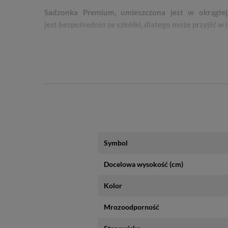
Sadzonka Premium, umieszczona jest w okrągłej
jest bezpośrednio ze szkółki, dlatego może przyjść 
Symbol
Docelowa wysokość (cm)
Kolor
Mrozoodporność