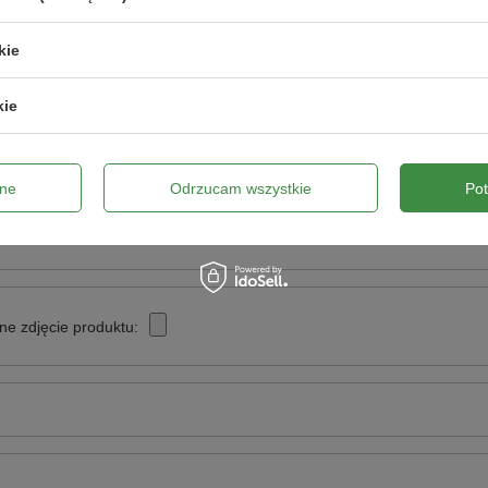
Napisz swoją opinię
kie
Twoja ocena:
kie
5/5
ne
Odrzucam wszystkie
Po
pinii
ne zdjęcie produktu: