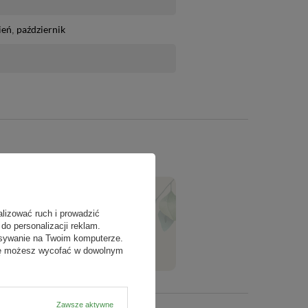
ień
październik
alizować ruch i prowadzić
ZADAJ PYTANIE
do personalizacji reklam.
isywanie na Twoim komputerze.
odę możesz wycofać w dowolnym
Zawsze aktywne