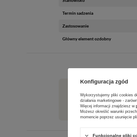
Stanowisko
Termin sadzenia
Zastosowanie
Główny element ozdobny
Konfiguracja zgód
Potrzebujesz pomocy? Masz pytania?
Wykorzystujemy pliki cookies d
działania marketingowe - zarówn
Jeżeli powyższy opis jest dla Cieb
Więcej informacji znajdziesz w
tego produktu. Postaramy się odpo
Możesz określić warunki przec
momencie poprzez usunięcie pl
Funkcjonalne pliki c