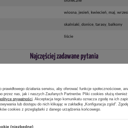
słoneczne
wiosna
jesień
kwiecień
maj
wrzes
skalniaki
donice
tarasy
balkony
liście
Najczęściej zadawane pytania
o prawidłowego działania serwisu, aby oferować funkcje społecznościowe, an
o przez nas, jak i naszych Zaufanych Partnerów. Pliki cookies służą również 
ie niewystarczający, prześlij nam swoje pytanie odnośnie
polityce prywatności
. Akceptacja tego komunikatu oznacza zgodę na ich zap
wiedzieć tak szybko jak tylko będzie to możliwe.
howywania lub dostępu do nich klikając w zakładkę „Konfiguracja zgód”. Zg
ików cookies z przeglądarki z danego urządzenia końcowego.
ookie (niezbędne)