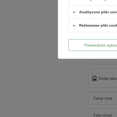
Analityczne pliki coo
Reklamowe pliki coo
Potwierdzam wybra
Treść twojej o
Dodaj włas
Twoje imię
Twój email