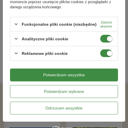
momencie poprzez usunięcie plików cookies z przeglądarki z
rabaty kwiatowe
donice
tarasy
balkony
Paczka z roślinami wysyłana jest bezpośrednio ze szkółki,
danego urządzenia końcowego.
dlatego może przyjść w innym terminie niż pozostałe
zamówione produkty.
Tawuła Japońska Little Princess
Jałowiec Pfitzera 'Gold Star' –
Zawsze
Funkcjonalne pliki cookie (niezbędne)
(Spiraea Japonica Little Princess)
Sadzonka 30-50 cm
aktywne
36,29 zł
41,79 zł
Analityczne pliki cookie
Reklamowe pliki cookie
Kategorie powiązane
Sadzonki roślin wieloletnich
,
Potwierdzam wszystkie
Potwierdzam wybrane
Podobne produkty
Odrzucam wszystkie