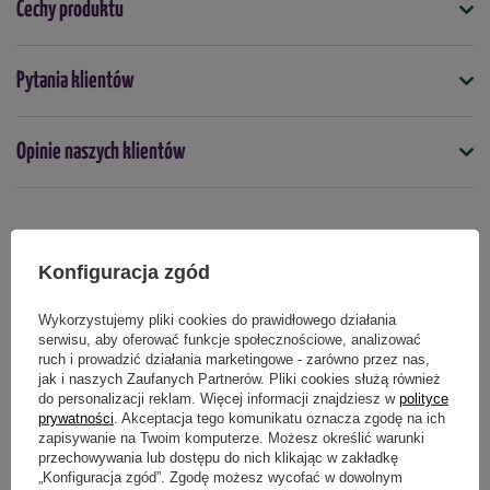
Cechy produktu
Tempo wzrostu -
normalne
Docelowa wysokość -
60 - 80 cm
Symbol
Pytania klientów
5903772179910
Ulistnienie -
intensywne, malinowo czerwone
Docelowa wysokość (cm)
Stanowisko -
słoneczne, półcień
Opinie naszych klientów
80
Gleba -
żyzna, próchnicza, przepuszczalna
Kolor
różowy
Czerwony
Mrozoodporność -
wysoka
Produkty powiązane
Konfiguracja zgód
Mrozoodporność
Zastosowanie -
w ogrodach, rabatach, donicach
tak
Wykorzystujemy pliki cookies do prawidłowego działania
serwisu, aby oferować funkcje społecznościowe, analizować
Stanowisko
ruch i prowadzić działania marketingowe - zarówno przez nas,
słoneczne
półcieniste
jak i naszych Zaufanych Partnerów. Pliki cookies służą również
Sadzonka sprzedawana jest w doniczce C1,5 o pojemności 1,5
do personalizacji reklam. Więcej informacji znajdziesz w
polityce
Termin sadzenia
prywatności
. Akceptacja tego komunikatu oznacza zgodę na ich
litrów.
wiosna
jesień
kwiecień
maj
czerwiec
wrzesień
październik
zapisywanie na Twoim komputerze. Możesz określić warunki
przechowywania lub dostępu do nich klikając w zakładkę
Wysokość sprzedawanej rośliny to około 40 - 60 cm.
„Konfiguracja zgód”. Zgodę możesz wycofać w dowolnym
Zastosowanie