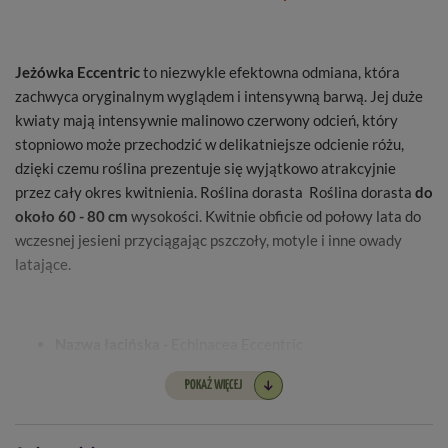
Jeżówka Eccentric
to niezwykle efektowna odmiana, która
zachwyca oryginalnym wyglądem i intensywną barwą. Jej duże
kwiaty mają intensywnie malinowo czerwony odcień, który
stopniowo może przechodzić w delikatniejsze odcienie różu,
dzięki czemu roślina prezentuje się wyjątkowo atrakcyjnie
przez cały okres kwitnienia. Roślina dorasta Roślina dorasta
do
około 60 - 80 cm
wysokości. Kwitnie obficie od połowy lata do
wczesnej jesieni przyciągając pszczoły, motyle i inne owady
latające.
Nazwa łacińska -
Echinacea Eccentric
Wysokość sadzonki -
40 - 60 cm
POKAŻ WIĘCEJ
Kształt -
duże pełne kwiaty