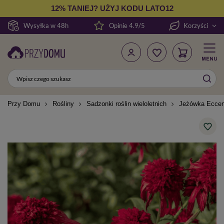
12% TANIEJ? UŻYJ KODU LATO12
Wysyłka w 48h
Opinie 4.9/5
Korzyści
Przy Domu
Rośliny
Sadzonki roślin wieloletnich
Jeżówka Eccen