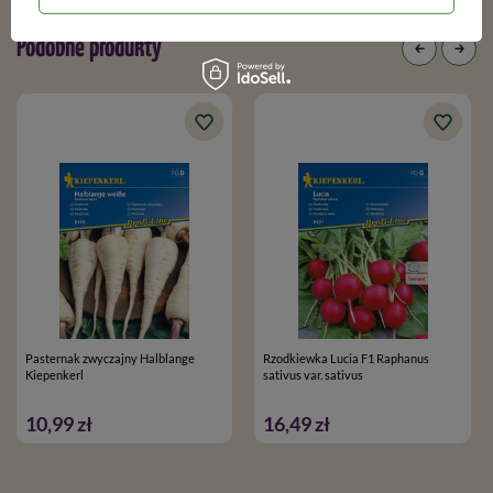
Podobne produkty
Pasternak zwyczajny Halblange
Rzodkiewka Lucia F1 Raphanus
Kiepenkerl
sativus var. sativus
10,99 zł
16,49 zł