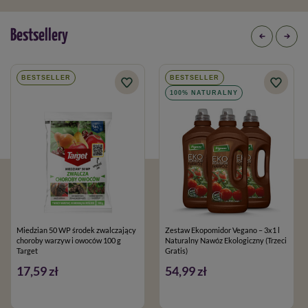
Bestsellery
BESTSELLER
BESTSELLER
100% NATURALNY
Miedzian 50 WP środek zwalczający
Zestaw Ekopomidor Vegano – 3x1 l
choroby warzyw i owoców 100 g
Naturalny Nawóz Ekologiczny (Trzeci
Target
Gratis)
17,59 zł
54,99 zł