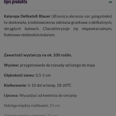
Opis produktu
Kalarepa Delikateß Blauer
(
Brassica oleracea var. gongylodes
)
to doskonała, średniowczesna odmiana gruntowa o delikatnych,
okrągłych bulwach. Charakteryzuje się niepowtarzalnym,
fioletowo-niebieskim kolorem.
Zawartość wystarczy na ok. 100 roślin.
Wysiew:
przygotowanie do rozsady od lutego do maja
Głębokość siewu:
0,5-1 cm
0
Kiełkowanie:
5-10 dni w temp. 18-20
C
Uprawa
: Wysadzać od kwietnia do sierpnia
Odstęp między roślinami:
25 cm
Odstęp między rzę
dami:
25 cm