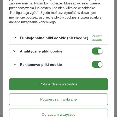
zapisywanie na Twoim komputerze. Możesz określić warunki
przechowywania lub dostępu do nich klikając w zakładkę
„Konfiguracja zgód”. Zgodę możesz wycofać w dowolnym
momencie poprzez usunięcie plików cookies z przeglądarki z
danego urządzenia końcowego.
Zawsze
Funkcjonalne pliki cookie (niezbędne)
aktywne
Analityczne pliki cookie
Karczoch zwyczajny Vert de
Mieszanka kwiatów - Dzika Natura
Provence Cynara cardunculus var.
Kiepenkerl
Reklamowe pliki cookie
scolymus
10,99 zł
27,49 zł
Potwierdzam wszystkie
Kategorie powiązane
Potwierdzam wybrane
Nasiona warzyw
,
Warzywnik prosty w obsłudze
,
Odrzucam wszystkie