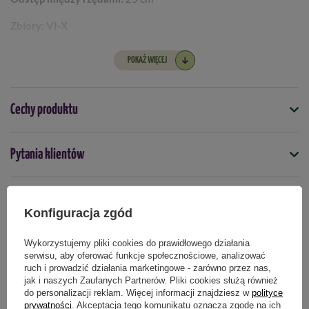
Zbiory
: VI-X
Odmiana F1:
nie
POKAŻ WIĘCEJ
Cechy produktu
Symbol
Pytania klientów
4000159083585
Nasiona na taśmie
Opinie naszych klientów
nie
Konfiguracja zgód
Termin wysiewu
Wykorzystujemy pliki cookies do prawidłowego działania
luty
marzec
kwiecień
maj
serwisu, aby oferować funkcje społecznościowe, analizować
Produkty powiązane
ruch i prowadzić działania marketingowe - zarówno przez nas,
jak i naszych Zaufanych Partnerów. Pliki cookies służą również
Podmiot odpowiedzialny za ten produkt na terenie UE
Więcej
do personalizacji reklam. Więcej informacji znajdziesz w
polityce
prywatności
. Akceptacja tego komunikatu oznacza zgodę na ich