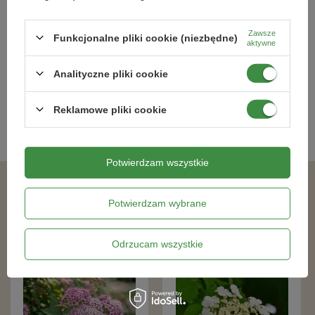
Tawuła Japońska Goldflame
Leszczyna Pospolita Red Majestic
(Spiraea Japonica Goldflame)
(Corylus Avellana Red Majestic)
Zawsze
Funkcjonalne pliki cookie (niezbędne)
aktywne
36,29 zł
90,19 zł
Analityczne pliki cookie
Kategorie powiązane
Reklamowe pliki cookie
Sadzonki roślin kwitnących
,
Potwierdzam wszystkie
Podobne produkty
Potwierdzam wybrane
Odrzucam wszystkie