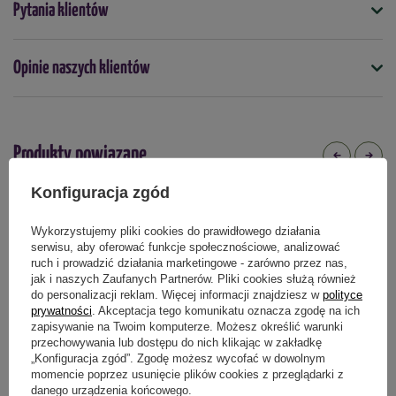
Pytania klientów
znosi przeciętne gleby ogrodowe
5904826822073
Mrozoodporność -
 bardzo 
dobra
Docelowa wysokość (cm)
Opinie naszych klientów
150
Zastosowanie -
roślina ozdobna do ogrodów przydomowych, 
rabaty, nasadzenia grupowe, niskie żywopłoty
Kolor
Biały
Sadzonka sprzedawana jest w doniczce C2 o pojemności 2 
Produkty powiązane
litrów.
Mrozoodporność
tak
Konfiguracja zgód
W
ysokość sprzedawanej rośliny to około 15-25 cm. 
Stanowisko
Wykorzystujemy pliki cookies do prawidłowego działania
Paczka z roślinami wysyłana jest bezpośrednio ze szkółki, 
słoneczne
półcieniste
serwisu, aby oferować funkcje społecznościowe, analizować
dlatego może przyjść w innym terminie niż pozostałe 
ruch i prowadzić działania marketingowe - zarówno przez nas,
Termin sadzenia
jak i naszych Zaufanych Partnerów. Pliki cookies służą również
zamówione produkty.
do personalizacji reklam. Więcej informacji znajdziesz w
polityce
jesień
wiosna
prywatności
. Akceptacja tego komunikatu oznacza zgodę na ich
zapisywanie na Twoim komputerze. Możesz określić warunki
Zastosowanie
przechowywania lub dostępu do nich klikając w zakładkę
skalniaki
rabaty kwiatowe
żywopłoty
obrzeża rabat
„Konfiguracja zgód”. Zgodę możesz wycofać w dowolnym
momencie poprzez usunięcie plików cookies z przeglądarki z
danego urządzenia końcowego.