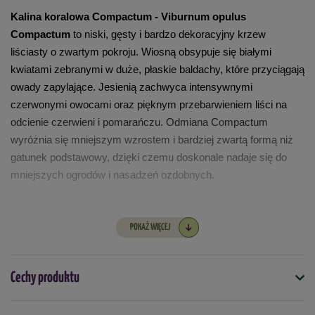
Kalina koralowa Compactum - Viburnum opulus 
Compactum
 to niski, gęsty i bardzo dekoracyjny krzew 
liściasty o zwartym pokroju. Wiosną obsypuje się białymi 
kwiatami zebranymi w duże, płaskie baldachy, które przyciągają 
owady zapylające. Jesienią zachwyca intensywnymi 
czerwonymi owocami oraz pięknym przebarwieniem liści na 
odcienie czerwieni i pomarańczu. Odmiana Compactum 
wyróżnia się mniejszym wzrostem i bardziej zwartą formą niż 
gatunek podstawowy, dzięki czemu doskonale nadaje się do 
mniejszych ogrodów i nasadzeń ozdobnych.
Tempo wzrostu -
 umiarkowane
POKAŻ WIĘCEJ
Docelowa wysokość - 
1-1,5 m
Cechy produktu
Stanowisko -
słoneczne do półcienistego
Gleba -
żyzna, próchniczna, umiarkowanie wilgotna, dobrze 
Symbol