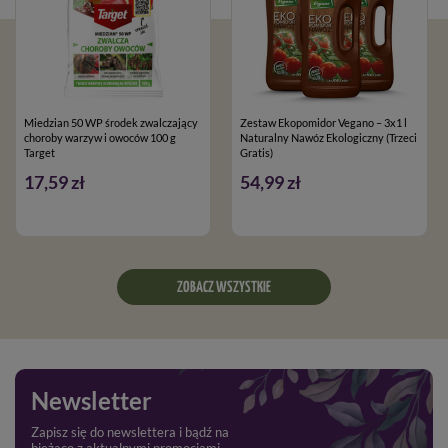
Miedzian 50 WP środek zwalczający
Zestaw Ekopomidor Vegano – 3x1 l
choroby warzyw i owoców 100 g
Naturalny Nawóz Ekologiczny (Trzeci
Target
Gratis)
17,59 zł
54,99 zł
ZOBACZ WSZYSTKIE
Newsletter
Zapisz się do newslettera i bądź na