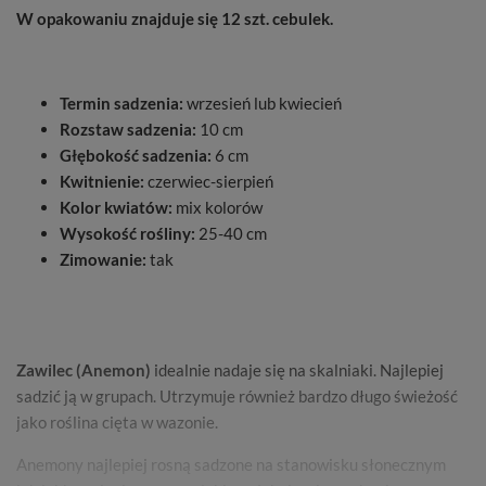
W opakowaniu znajduje się 12 szt. cebulek.
Termin sadzenia:
wrzesień lub kwiecień
Rozstaw sadzenia:
10 cm
Głębokość sadzenia:
6 cm
Kwitnienie:
czerwiec-sierpień
Kolor kwiatów:
mix kolorów
Wysokość rośliny:
25-40 cm
Zimowanie:
tak
Zawilec (Anemon)
idealnie nadaje się na skalniaki. Najlepiej
sadzić ją w grupach. Utrzymuje również bardzo długo świeżość
jako roślina cięta w wazonie.
Anemony najlepiej rosną sadzone na stanowisku słonecznym