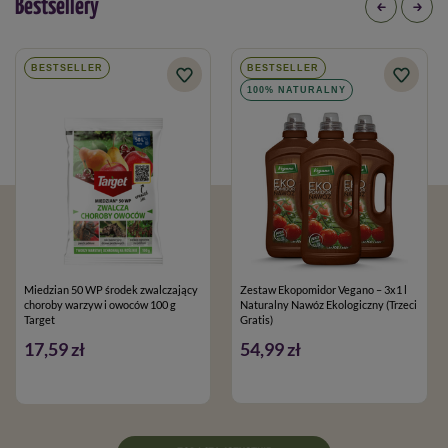
Bestsellery
BESTSELLER
BESTSELLER
100% NATURALNY
Miedzian 50 WP środek zwalczający
Zestaw Ekopomidor Vegano – 3x1 l
choroby warzyw i owoców 100 g
Naturalny Nawóz Ekologiczny (Trzeci
Target
Gratis)
17,59 zł
54,99 zł