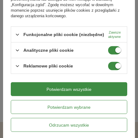
„Konfiguracja zgód”. Zgodę możesz wycofać w dowolnym
momencie poprzez usunięcie plików cookies z przeglądarki z
danego urządzenia końcowego.
Zawsze
Funkcjonalne pliki cookie (niezbędne)
aktywne
Analityczne pliki cookie
Krokus Wielkokwiatowy Flower
Kanna Angel Martin - 1 szt.
Record 3 szt.
Reklamowe pliki cookie
9,89 zł
14,29 zł
Potwierdzam wszystkie
Kategorie powiązane
Potwierdzam wybrane
Cebulki kwiatowe
,
Odrzucam wszystkie
Podobne produkty