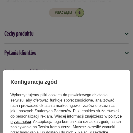
lub lekko ocienionym, na glebie próchniczej, zasobnej w
składniki odżywcze.
POKAŻ WIĘCEJ
Przed sadzeniem
należy namoczyć cebulki przez 12-24 godziny
w letniej wodzie.
Cechy produktu
Rośliny te lubią odpowiednio
wilgotne podłoże,
a w okresie
wzrostu wymagają
regularnego nawożenia
.
Symbol
Pytania klientów
5903772171181
Na zimę
należy Zawilce okryć przed mrozem. W czasie letniego
spoczynku nie należy ich podlewać.
Termin sadzenia
Opinie naszych klientów
wiosna
jesień
Roślina może być uprawiana na tym samym miejscu przez kilka
Konfiguracja zgód
lat.
Wykorzystujemy pliki cookies do prawidłowego działania
Produkty powiązane
serwisu, aby oferować funkcje społecznościowe, analizować
ruch i prowadzić działania marketingowe - zarówno przez nas,
jak i naszych Zaufanych Partnerów. Pliki cookies służą również
do personalizacji reklam. Więcej informacji znajdziesz w
polityce
prywatności
. Akceptacja tego komunikatu oznacza zgodę na ich
zapisywanie na Twoim komputerze. Możesz określić warunki
przechowywania lub dostępu do nich klikając w zakładkę