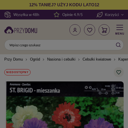
12% TANIEJ? UŻYJ KODU LATO12
Wysyłka w 48h
Opinie 4.9/5
Korzyści
Przy Domu
Ogród
Nasiona i cebulki
Cebulki kwiatowe
Kaper
NIEDOSTĘPNY