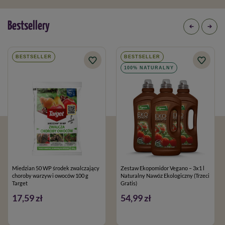
Bestsellery
BESTSELLER
BESTSELLER
100% NATURALNY
Miedzian 50 WP środek zwalczający
Zestaw Ekopomidor Vegano – 3x1 l
choroby warzyw i owoców 100 g
Naturalny Nawóz Ekologiczny (Trzeci
Target
Gratis)
17,59 zł
54,99 zł