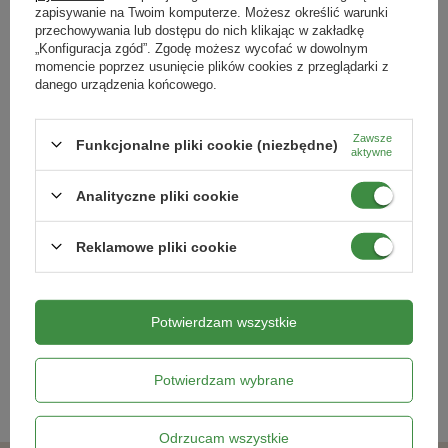
zapisywanie na Twoim komputerze. Możesz określić warunki
przechowywania lub dostępu do nich klikając w zakładkę
„Konfiguracja zgód”. Zgodę możesz wycofać w dowolnym
momencie poprzez usunięcie plików cookies z przeglądarki z
danego urządzenia końcowego.
Zawsze
Funkcjonalne pliki cookie (niezbędne)
aktywne
Analityczne pliki cookie
Tunbergia oskrzydlona Mix
Szałwia Echte Salvia - Kiepenkerl
Thunbergia alata
Reklamowe pliki cookie
16,49 zł
8,79 zł
Potwierdzam wszystkie
Kategorie powiązane
Potwierdzam wybrane
Nasiona warzyw
,
Odrzucam wszystkie