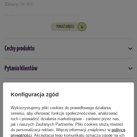
Zbiory
: IX-XII
Preferowane stanowisko:
słoneczne
POKAŻ WIĘCEJ
Długość życia:
jednoroczne
Zimotrwałość:
nie
Cechy produktu
Odmiana F1:
tak
Symbol
Pytania klientów
4000159083516
Nasiona na taśmie
Opinie naszych klientów
nie
Konfiguracja zgód
Termin wysiewu
Wykorzystujemy pliki cookies do prawidłowego działania
marzec
kwiecień
maj
lipiec
sierpień
serwisu, aby oferować funkcje społecznościowe, analizować
Produkty powiązane
ruch i prowadzić działania marketingowe - zarówno przez nas,
jak i naszych Zaufanych Partnerów. Pliki cookies służą również
Podmiot odpowiedzialny za ten produkt na terenie UE
Więcej
do personalizacji reklam. Więcej informacji znajdziesz w
polityce
prywatności
. Akceptacja tego komunikatu oznacza zgodę na ich