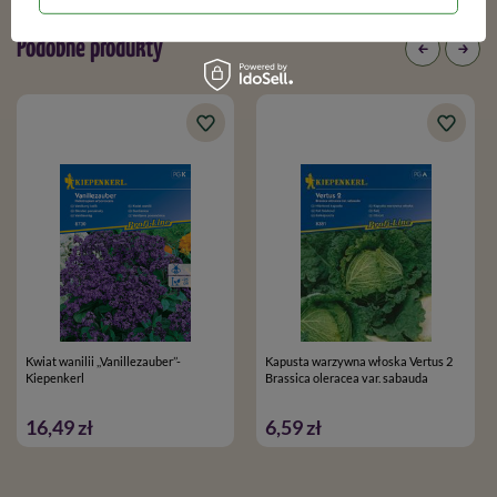
Podobne produkty
Kwiat wanilii ,,Vanillezauber’’-
Kapusta warzywna włoska Vertus 2
Kiepenkerl
Brassica oleracea var. sabauda
16,49 zł
6,59 zł