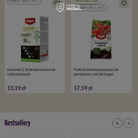
RABAT OD 2 SZT.
BESTSELLER
RABAT OD 2 SZT.
Korzonek Z 30 ml ukorzeniacz do
Podłoże Domowa plantacja do
roślin zielonych
pomidorów i ziół 20l Target
13,19 zł
17,59 zł
Bestsellery