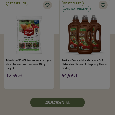
BESTSELLER
BESTSELLER
100% NATURALNY
Miedzian 50 WP środek zwalczający
Zestaw Ekopomidor Vegano – 3x1 l
choroby warzyw i owoców 100 g
Naturalny Nawóz Ekologiczny (Trzeci
Target
Gratis)
17,59 zł
54,99 zł
ZOBACZ WSZYSTKIE