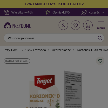
12% TANIEJ? UŻYJ KODU LATO12
Wysyłka w 48h
Opinie 4.9/5
Korzyści
Przy Domu
Siew i rozsada
Ukorzeniacze
Korzonek D 30 ml ukor
RABAT OD 2 SZT.