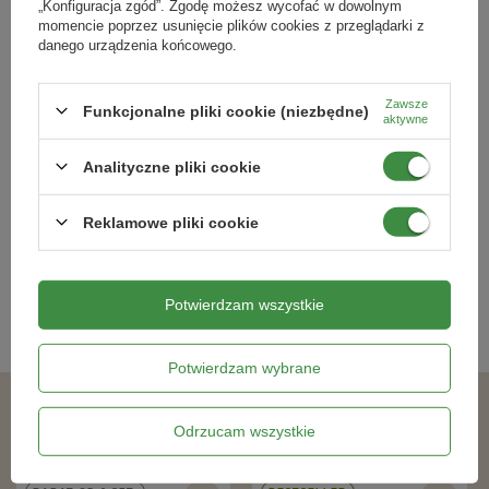
„Konfiguracja zgód”. Zgodę możesz wycofać w dowolnym
momencie poprzez usunięcie plików cookies z przeglądarki z
danego urządzenia końcowego.
Zawsze
Funkcjonalne pliki cookie (niezbędne)
aktywne
ZIEMIA DO STORCZYKA 5 L Target
Korzonek D 20 g ukorzeniacz w
proszku do roślin zdrewniałych
Analityczne pliki cookie
14,29 zł
11,54 zł
Reklamowe pliki cookie
Kategorie powiązane
Potwierdzam wszystkie
Ukorzeniacze
,
Potwierdzam wybrane
Podobne produkty
Odrzucam wszystkie