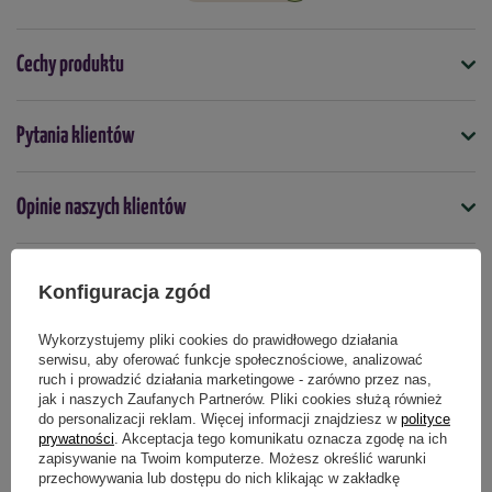
Cechy produktu
Symbol
Pytania klientów
5901875004535
Kiedy stosować
Opinie naszych klientów
styczeń
luty
kwiecień
październik
listopad
grudzień
Forma
płyn
Konfiguracja zgód
Produkty powiązane
Wykorzystujemy pliki cookies do prawidłowego działania
Podmiot odpowiedzialny za ten produkt na terenie UE
Więcej
serwisu, aby oferować funkcje społecznościowe, analizować
ruch i prowadzić działania marketingowe - zarówno przez nas,
RABAT OD 2 SZT.
RABAT OD 2 SZT.
jak i naszych Zaufanych Partnerów. Pliki cookies służą również
do personalizacji reklam. Więcej informacji znajdziesz w
polityce
prywatności
. Akceptacja tego komunikatu oznacza zgodę na ich
zapisywanie na Twoim komputerze. Możesz określić warunki
przechowywania lub dostępu do nich klikając w zakładkę