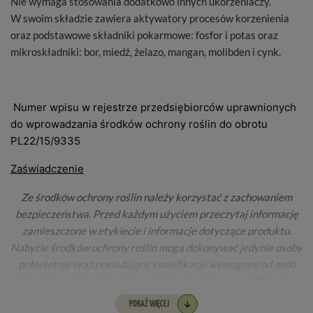
Nie wymaga stosowania dodatkowo innych ukorzeniaczy.
W swoim składzie zawiera aktywatory procesów korzenienia
oraz podstawowe składniki pokarmowe: fosfor i potas oraz
mikroskładniki: bor, miedź, żelazo, mangan, molibden i cynk.
Numer wpisu w rejestrze przedsiębiorców uprawnionych
do wprowadzania środków ochrony roślin do obrotu
PL22/15/9335
Zaświadczenie
Ze środków ochrony roślin należy korzystać z zachowaniem
bezpieczeństwa. Przed każdym użyciem przeczytaj informację
zamieszczone w etykiecie i informacje dotyczące produktu.
Nabycie środków ochrony roślin mogą dokonywać jedynie osoby
pełnoletnie oraz posiadające kwalifikacje wymagane od osób
nabywających środki ochrony roślin, określone w art.28 ustawy
o środkach ochrony roślin z dnia 08.03.2013
POKAŻ WIĘCEJ