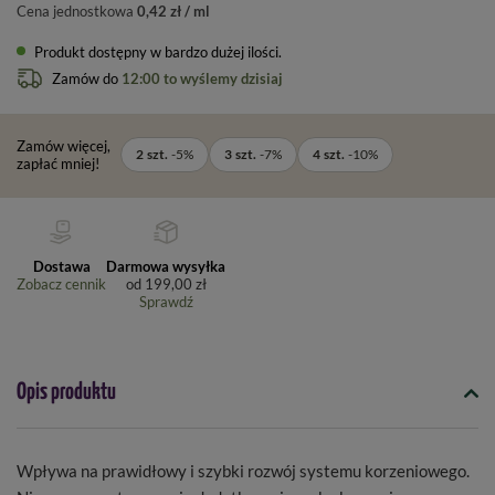
Cena jednostkowa
0,42 zł / ml
Produkt dostępny w bardzo dużej ilości
Zamów do
12:00 to wyślemy dzisiaj
Zamów więcej,
2
szt.
-
5
%
3
szt.
-
7
%
4
szt.
-
10
%
zapłać mniej!
Dostawa
Darmowa wysyłka
Zobacz cennik
od
199,00 zł
Sprawdź
Opis produktu
Wpływa na prawidłowy i szybki rozwój systemu korzeniowego.