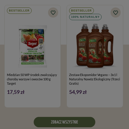
BESTSELLER
BESTSELLER
100% NATURALNY
Miedzian 50 WP środek zwalczający
Zestaw Ekopomidor Vegano – 3x1 l
choroby warzyw i owoców 100 g
Naturalny Nawóz Ekologiczny (Trzeci
Target
Gratis)
17,59 zł
54,99 zł
ZOBACZ WSZYSTKIE