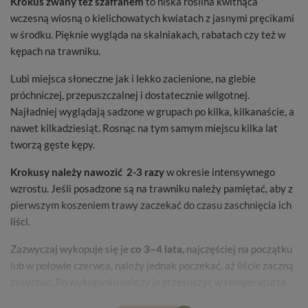
Krokus
zwany też szafranem
to niska roślina kwitnąca
wczesną wiosną o kielichowatych kwiatach z jasnymi pręcikami
w środku. Pięknie wygląda na skalniakach, rabatach czy też w
kępach na trawniku.
Lubi miejsca słoneczne jak i lekko zacienione, na glebie
próchniczej, przepuszczalnej i dostatecznie wilgotnej.
Najładniej wyglądają sadzone w grupach po kilka, kilkanaście, a
nawet kilkadziesiąt. Rosnąc na tym samym miejscu kilka lat
tworzą gęste kępy.
Krokusy należy nawozić 2-3 razy
w okresie intensywnego
wzrostu. Jeśli posadzone są na trawniku należy pamiętać, aby z
pierwszym koszeniem trawy zaczekać do czasu zaschnięcia ich
liści.
Zazwyczaj wykopuje się je
co 3–4 lata
,
najczęściej na początku
lub w połowie czerwca, należy jednak poczekać, aż liście zaczną
zasychać. Po wykopaniu należy je przesuszyć w temperaturze
20–25°C
,
następnie oczyścić i oddzielić bulwy przybyszowe. Do