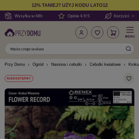
12% TANIEJ? UŻYJ KODU LATO12
Wysyłka w 48h
Opinie 4.9/5
Korzyści
Przy Domu
Ogród
Nasiona i cebulki
Cebulki kwiatowe
Kroku
NIEDOSTĘPNY