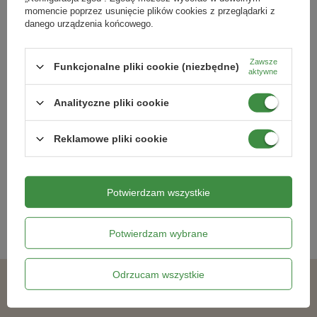
momencie poprzez usunięcie plików cookies z przeglądarki z
danego urządzenia końcowego.
Zawsze
Funkcjonalne pliki cookie (niezbędne)
aktywne
Analityczne pliki cookie
Amarylis Red Lion 1 szt.
Paeonia - Piwonia Karl Rosenfield
Reklamowe pliki cookie
36,29 zł
21,99 zł
Potwierdzam wszystkie
Kategorie powiązane
Cebulki kwiatowe
,
Potwierdzam wybrane
Odrzucam wszystkie
Podobne produkty