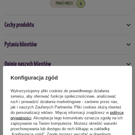
momentu sadzenia oczyszczone bulwy przechowuje się w
POKAŻ WIĘCEJ
przewiewnym miejscu.
W opakowaniu znajduje się 10 szt. cebulek
Cechy produktu
Termin sadzenia:
wrzesień-listopad
Symbol
Pytania klientów
Rozstaw sadzenia:
10-15 cm
5903772179279
Głębokość sadzenia:
8 -10 cm
Termin sadzenia
Opinie naszych klientów
jesień
Kwitnienie:
marzec - kwiecień
Konfiguracja zgód
Kolor kwiatów:
Fioletowy
Wykorzystujemy pliki cookies do prawidłowego działania
Produkty powiązane
Wysokość rośliny:
10 cm
serwisu, aby oferować funkcje społecznościowe, analizować
ruch i prowadzić działania marketingowe - zarówno przez nas,
Rozmiar:
8/9
jak i naszych Zaufanych Partnerów. Pliki cookies służą również
do personalizacji reklam. Więcej informacji znajdziesz w
polityce
prywatności
. Akceptacja tego komunikatu oznacza zgodę na ich
Zimowanie:
tak
zapisywanie na Twoim komputerze. Możesz określić warunki
przechowywania lub dostępu do nich klikając w zakładkę
„Konfiguracja zgód”. Zgodę możesz wycofać w dowolnym