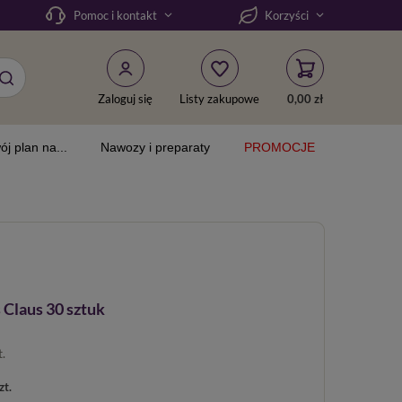
Pomoc i kontakt
Korzyści
Zaloguj się
Listy zakupowe
0,00 zł
ój plan na...
Nawozy i preparaty
PROMOCJE
 Claus 30 sztuk
t.
zt.