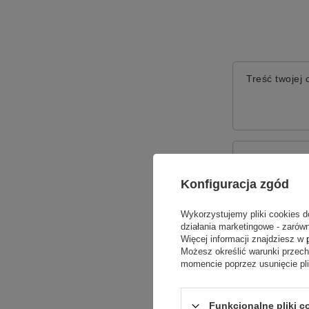
Treść twojej o
Dodaj włas
Konfiguracja zgód
Wykorzystujemy pliki cookies d
Twoje imię
działania marketingowe - zarówn
Więcej informacji znajdziesz w
Możesz określić warunki przec
Twój email
momencie poprzez usunięcie pl
Funkcjonalne pliki c