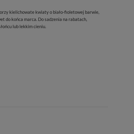
rzy kielichowate kwiaty o biało-fioletowej barwie,
wet do końca marca. Do sadzenia na rabatach,
łońcu lub lekkim cieniu.