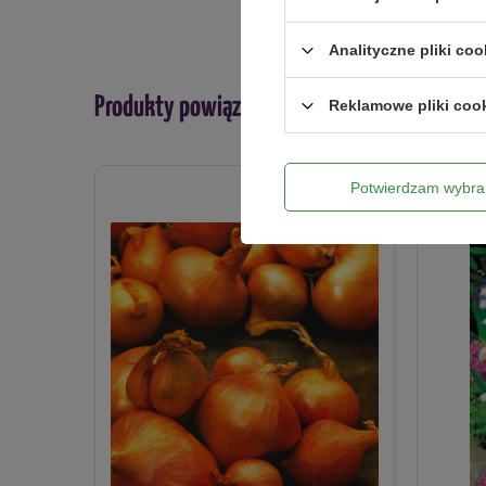
Analityczne pliki coo
Produkty powiązane
Reklamowe pliki coo
Potwierdzam wybra