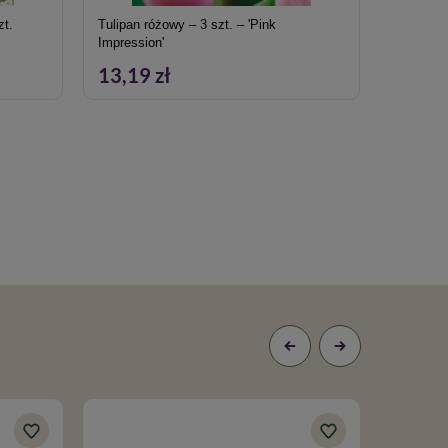
zt.
Tulipan różowy – 3 szt. – 'Pink
Tulipan ‘
Impression'
13,19 zł
24,19