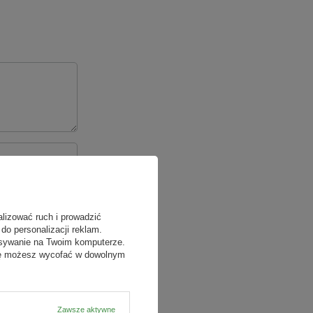
alizować ruch i prowadzić
do personalizacji reklam.
isywanie na Twoim komputerze.
odę możesz wycofać w dowolnym
Zawsze aktywne