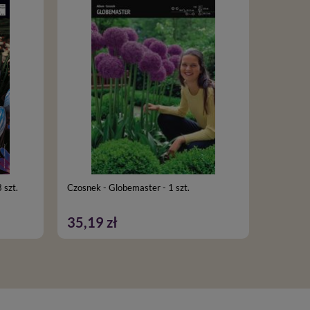
 szt.
Czosnek - Globemaster - 1 szt.
Lilia Św 
35,19 zł
41,79