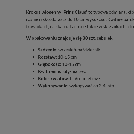
Krokus wiosenny 'Prins Claus'
to typowa odmiana, któr
rośnie nisko, dorasta do 10 cm wysokości.Kwitnie bardz
trawnikach, na skalniakach ale także w skrzynkach i don
W opakowaniu znajduje się 30 szt. cebulek.
Sadzenie:
wrzesień-październik
Rozstaw:
10-15 cm
Głębokość:
10-15 cm
Kwitnienie:
luty-marzec
Kolor kwiatów:
biało-fioletowe
Wykopywanie:
wykopywać co 3-4 lata