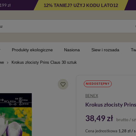
12% TANIEJ? UŻYJ KODU LATO12
199 zł
y
Produkty ekologiczne
Nasiona
Siew i rozsada
Tw
owe
Krokus złocisty Prins Claus 30 sztuk
NIEDOSTĘPNY
BENEX
Krokus złocisty Prins
38,49 zł
brutto
/
sz
Cena jednostkowa
1,28 zł / s