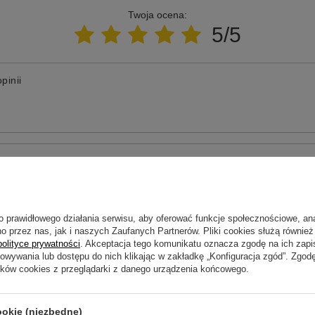
Twoja ocena:
5/5
pinii
ne zdjęcie produktu:
o prawidłowego działania serwisu, aby oferować funkcje społecznościowe, an
o przez nas, jak i naszych Zaufanych Partnerów. Pliki cookies służą również 
polityce prywatności
. Akceptacja tego komunikatu oznacza zgodę na ich zap
howywania lub dostępu do nich klikając w zakładkę „Konfiguracja zgód”. Zg
ików cookies z przeglądarki z danego urządzenia końcowego.
ookie (niezbędne)
Wyślij opinię