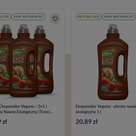
ELLER
100% NATURALNY
BESTSELLER
100% NATURALNY
Ekopomidor Vegano – 3x1 l
Ekopomidor Vegano - płynny nawóz
y Nawóz Ekologiczny (Trzeci
ekologiczny 1 l
 zł
20,89 zł