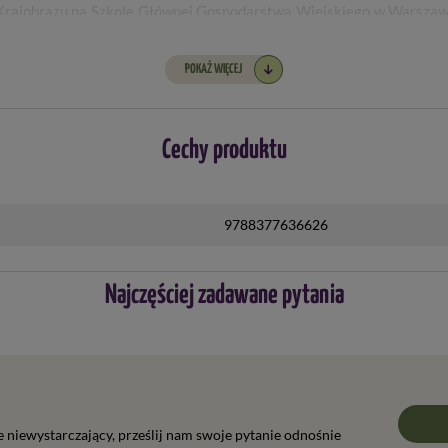
a Krajobrazu na Szkole Głównej Gospodarstwa Wiejskiego w Warszaw
ach. Ponadto, zaangażowana jest we współtworzenie ogrodów pok
odzaju Miscanthus.
POKAŻ WIĘCEJ
 traw ozdobnych o nazwie „Vademecum traw”, którą systematycznie a
yła publikację zatytułowaną „Miskanty giganty wśród traw”.
Cechy produktu
9788377636626
Najczęściej zadawane pytania
ie niewystarczający, prześlij nam swoje pytanie odnośnie