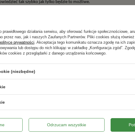
wiedzieć tak szybko jak tylko będzie to możliwe.
o prawidłowego działania serwisu, aby oferować funkcje społecznościowe, an
o przez nas, jak i naszych Zaufanych Partnerów. Pliki cookies służą również 
Napisz swoją opinię
polityce prywatności
. Akceptacja tego komunikatu oznacza zgodę na ich zap
howywania lub dostępu do nich klikając w zakładkę „Konfiguracja zgód”. Zg
ików cookies z przeglądarki z danego urządzenia końcowego.
Twoja ocena:
5/5
ookie (niezbędne)
pinii
kie
kie
ne zdjęcie produktu:
ne
Odrzucam wszystkie
Po