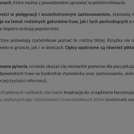
bnych
, które można z powodzeniem uprawiać w polskim klimacie.
wości w pielęgnacji i wszechstronnym zastosowaniom,
stanowią n
je na temat rodzimych gatunków traw, jak i tych pochodzących z 
re dopiero zyskują popularność.
tóre pozwalają czytelnikowi poznać te rośliny bliżej. Książka nie 
ówno w gruncie, jak i w donicach.
Opisy opatrzone są również pikt
awane pytania,
co może okazać się niezwykle pomocne dla początkuj
dpowiednich traw na konkretne stanowiska oraz zastosowania, uła
zejrzystości informacji.
ch pięknych roślinach, ale także
inspiracja do urządzania fascynuj
ku, wykorzystując różnorodność traw ozdobnych, które
doskonale wpi