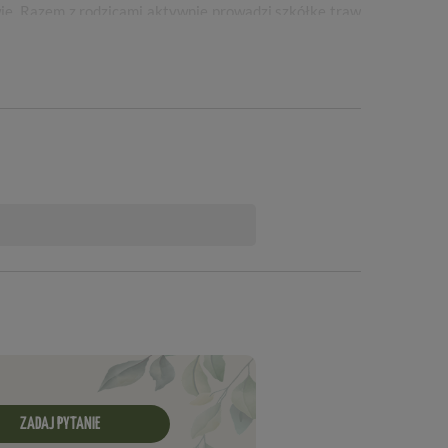
ie. Razem z rodzicami aktywnie prowadzi szkółkę traw
azowych – Majowe Ogrody. Można tam znaleźć liczne
ktualizuje, dostarczając cenne informacje ogrodnikom i
ZADAJ PYTANIE