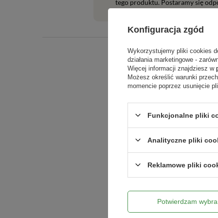
tego produktu. Postaramy się odpo
Konfiguracja zgód
Wykorzystujemy pliki cookies d
działania marketingowe - zarówn
Więcej informacji znajdziesz w
Możesz określić warunki przec
momencie poprzez usunięcie pl
Funkcjonalne pliki c
Treść twojej o
Analityczne pliki coo
Reklamowe pliki coo
Dodaj włas
Potwierdzam wybra