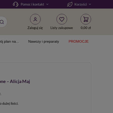
DODAJ DO KOSZYKA
Ozdobne – Alicja Maj
Pomoc i kontakt
Korzyści
Zaloguj się
Listy zakupowe
0,00 zł
ój plan na...
Nawozy i preparaty
PROMOCJE
ne – Alicja Maj
t.
dużej ilości