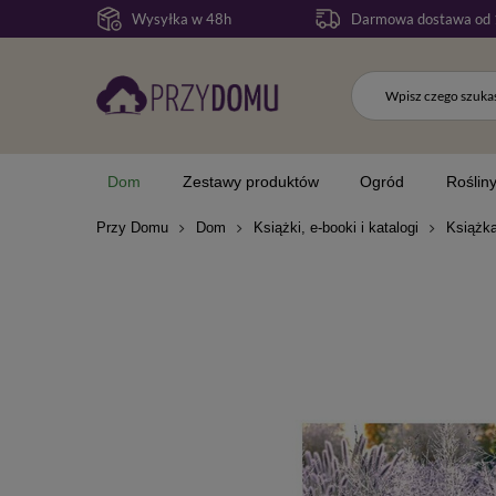
Opis produktu
Cechy produktu
Pytania klien
Wysyłka w 48h
Darmowa dostawa od 
Dom
Zestawy produktów
Ogród
Roślin
Przy Domu
Dom
Książki, e-booki i katalogi
Książka