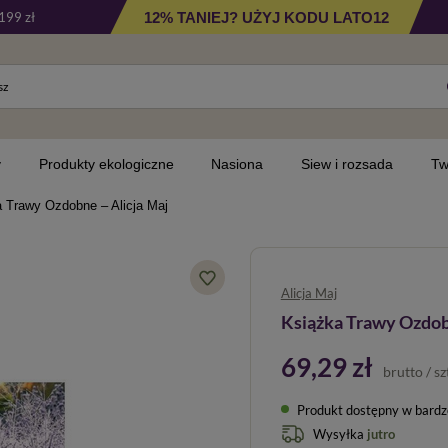
tów
Opinie
Produkty powiązane
Książka Trawy 
12% TANIEJ? UŻYJ KODU LATO12
199 zł
y
Produkty ekologiczne
Nasiona
Siew i rozsada
Tw
 Trawy Ozdobne – Alicja Maj
Alicja Maj
Książka Trawy Ozdob
69,29 zł
brutto
/
sz
Produkt dostępny w bardzo 
Wysyłka
jutro