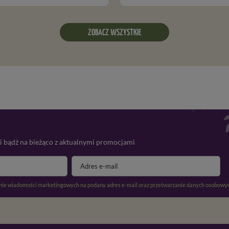
ZOBACZ WSZYSTKIE
 i bądź na bieżąco z aktualnymi promocjami
ie wiadomości marketingowych na podany adres e-mail oraz przetwarzanie danych osobowyc