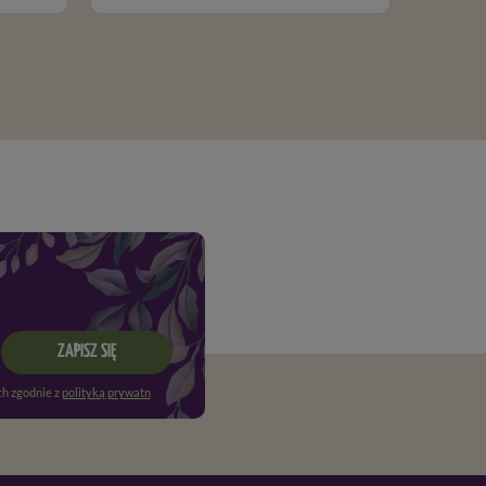
ZAPISZ SIĘ
h zgodnie z
polityką prywatności
. Więcej informacji znajdziesz w
regulaminie
.