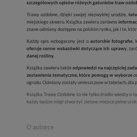
szczegółowych opisów różnych gatunków traw ozdo
Trawy ozdobne, dzięki swojej niezwykłej urodzie,
łat
miejskiego skweru. Książka zawiera zarówno
informac
znane odmiany dostępne na polskim rynku, jak i te, któ
Każdy opis wzbogacony jest o
autorskie fotografie,
k
oferuje cenne wskazówki dotyczące ich uprawy
, zar
danej rośliny.
Książka zawiera także
odpowiedzi na najczęściej zad
zestawienia tematyczne, które pomogą w wyborze
o
ogrodu. Odmiany zostały umieszczone w tabelach, dla pr
Książka Trawy Ozdobne to nie tylko źródło wiedzy o ty
każdy będzie mógł stworzyć zielone miejsce pełne uro
O autorce