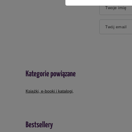
Twoje imię
Twój email
Kategorie powiązane
Książki, e-booki i katalogi
,
Bestsellery