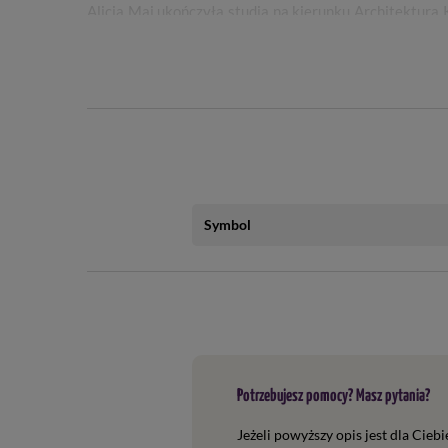
Alicja Maj ukończyła studia na kierunku Architektur
ozdobnych o nazwie Daglezja, zlokalizowaną w Ryk
kolekcje traw ozdobnych, a także Kolekcję Narodową r
Alicja Maj to także autorka internetowej encyklopedii
miłośnikom tych roślin. Wraz z Arturem Majem, stworz
Specyfikacja
Symbol
Autor
: Alicja Maj
Wydawca
: Multico
Wydanie
: 2023
Ilość
stron
: 176
Potrzebujesz pomocy? Masz pytania?
Oprawa
: twarda
Jeżeli powyższy opis jest dla Cieb
Wymiary [mm]:
265 x 215 x 15