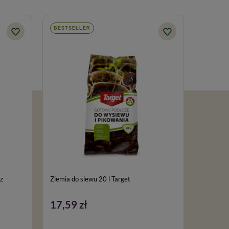
BESTSELLER
BESTSE
Ziemia do siewu 20 l Target
GreenGra
nawozem 
17,59 zł
186,9