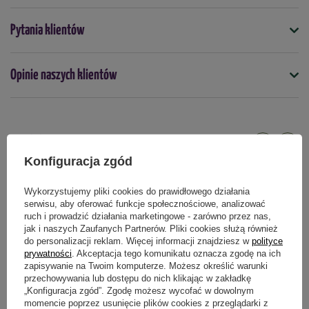
Dzięki niej rośliny lepiej wchłaniają wodę i składniki odżywcze, 
co sprawia, że są 
bardziej odporne na suszę
. Powłoka chroni 
Symbol
Pytania klientów
4099682396408
także rośliny przed szkodnikami i chorobami. Dodatkowo, 
poprawia rozwój korzeni, co pozwala roślinom lepiej pobierać 
Nasiona na taśmie
wodę i składniki z gleby. 
Opinie naszych klientów
nie
PowerSaat to ekologiczne nasiona, które wspierają 
Termin wysiewu
zrównoważoną uprawę i dbają o środowisko.
kwiecień
maj
czerwiec
Produkty powiązane
Te nasiona wyróżnia wysoka jakość i zdolność kiełkowania.
Konfiguracja zgód
Są hermetycznie zapakowane. Pochodzą z 
Podmiot odpowiedzialny za ten produkt na terenie UE
Więcej
wyselekcjonowanych, certyfikowanych upraw. Nie zawierają  
Wykorzystujemy pliki cookies do prawidłowego działania
chemicznych dodatków, np. zaprawy. Dlatego są droższe od 
serwisu, aby oferować funkcje społecznościowe, analizować
nasion dostępnych w sprzedaży marketowej.
ruch i prowadzić działania marketingowe - zarówno przez nas,
jak i naszych Zaufanych Partnerów. Pliki cookies służą również
do personalizacji reklam. Więcej informacji znajdziesz w
polityce
prywatności
. Akceptacja tego komunikatu oznacza zgodę na ich
zapisywanie na Twoim komputerze. Możesz określić warunki
przechowywania lub dostępu do nich klikając w zakładkę
„Konfiguracja zgód”. Zgodę możesz wycofać w dowolnym
momencie poprzez usunięcie plików cookies z przeglądarki z