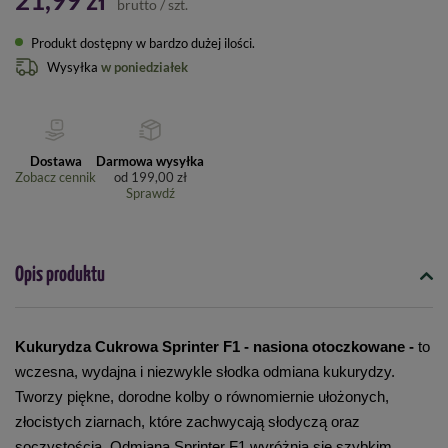
21,99 zł
brutto
/
szt.
Produkt dostępny w bardzo dużej ilości
Wysyłka
w poniedziałek
Dostawa
Darmowa wysyłka
Zobacz cennik
od
199,00 zł
Sprawdź
Opis produktu
Kukurydza Cukrowa Sprinter F1 - nasiona otoczkowane - 
to 
wczesna, wydajna i niezwykle słodka odmiana kukurydzy. 
Tworzy piękne, dorodne kolby o równomiernie ułożonych, 
złocistych ziarnach, które zachwycają słodyczą oraz 
soczystością. Odmiana Sprinter F1 wyróżnia się szybkim 