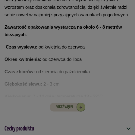
wzrostem oraz doskonałą zdrowotnością, dzięki świetnie radzi 
sobie nawet w najmniej sprzyjających warunkach pogodowych.
Zawartość opakowania wystarcza na około 6 - 8 metrów 
bieżących.
Czas wysiewu:
 od kwietnia do czerwca
Okres kwitnienia: 
od czerwca do lipca
Czas zbiorów: 
od sierpnia do października
Głębokość siewu:
 2 - 3 cm
Kiełkowanie:
 7 - 14 dni w temperaturze 18 - 22°C
POKAŻ WIĘCEJ
Odległość sadzenia: 
20 cm
Nasiona PowerSaat są wyjątkowe
, ponieważ mają specjalną 
Cechy produktu
powłokę, która pomaga im szybciej kiełkować i rosnąć zdrowo. 