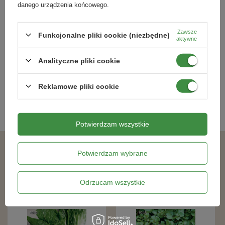
danego urządzenia końcowego.
Smagliczka nadmorska Aphrodite
Groch siewny łuskowy Kelvedon
Series Kiepenkerl
Wonder Kiepenkerl
Zawsze
Funkcjonalne pliki cookie (niezbędne)
aktywne
19,79 zł
12,09 zł
Analityczne pliki cookie
Kategorie powiązane
Reklamowe pliki cookie
Nasiona warzyw
,
Potwierdzam wszystkie
Potwierdzam wybrane
Podobne produkty
Odrzucam wszystkie