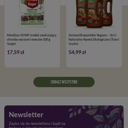
Miedzian 50 WP środek zwalczający
Zestaw Ekopomidor Vegano – 3x1 l
choroby warzyw i owoców 100 g
Naturalny Nawóz Ekologiczny (Trzeci
Target
Gratis)
17,59 zł
54,99 zł
ZOBACZ WSZYSTKIE
Newsletter
Zapisz się do newslettera i bądź na