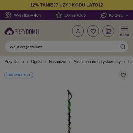
12% TANIEJ? UŻYJ KODU LATO12
Wysyłka w 48h
Opinie 4.9/5
Korzyści
Przy Domu
Ogród
Narzędzia
Akcesoria do opryskiwaczy
La
DOSTAWA 0 ZŁ