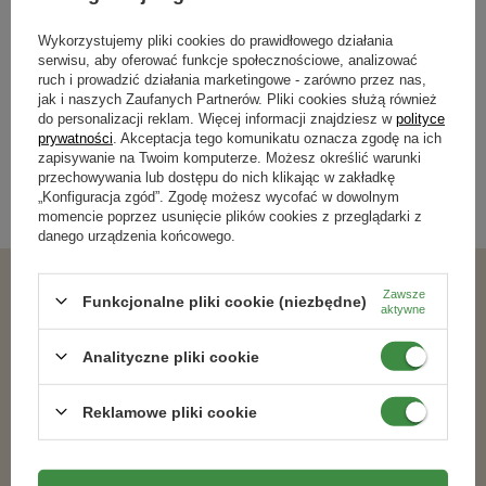
Pompka Kompletna Venus Super
Lanca Regałowa 4-Dyszowa
Wykorzystujemy pliki cookies do prawidłowego działania
serwisu, aby oferować funkcje społecznościowe, analizować
80,29 zł
76,99 zł
ruch i prowadzić działania marketingowe - zarówno przez nas,
jak i naszych Zaufanych Partnerów. Pliki cookies służą również
do personalizacji reklam. Więcej informacji znajdziesz w
polityce
prywatności
. Akceptacja tego komunikatu oznacza zgodę na ich
Kategorie powiązane
zapisywanie na Twoim komputerze. Możesz określić warunki
przechowywania lub dostępu do nich klikając w zakładkę
„Konfiguracja zgód”. Zgodę możesz wycofać w dowolnym
Akcesoria do opryskiwaczy
,
momencie poprzez usunięcie plików cookies z przeglądarki z
danego urządzenia końcowego.
Zawsze
Podobne produkty
Funkcjonalne pliki cookie (niezbędne)
aktywne
Analityczne pliki cookie
Reklamowe pliki cookie