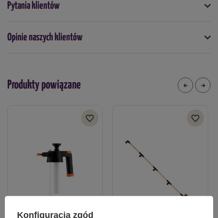
Pytania klientów
5904447002311
Opinie naszych klientów
Produkty powiązane
Konfiguracja zgód