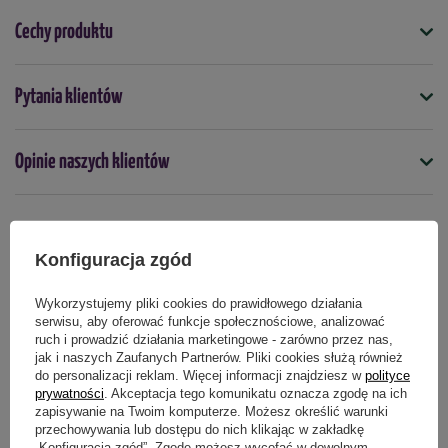
Docelowa wysokość - 
2-4 m
Cechy produktu
Stanowisko -
 słoneczne
Symbol
Pytania klientów
5904826821618
Gleba -
 żyzna,umiarkowanie wilgotna,próchnicza
Docelowa wysokość (cm)
Mrozoodporność -
 bardzo wysoka
Opinie naszych klientów
400
Zastosowanie -
 w ogrodach przydomowych, parkach, na 
Kolor
działkach, w nasadzeniach naturalnych
nie dotyczy
Produkty powiązane
Sadzonka sprzedawana jest w doniczce C5 o pojemności 5 
Konfiguracja zgód
Mrozoodporność
litrów.
tak
Wykorzystujemy pliki cookies do prawidłowego działania
serwisu, aby oferować funkcje społecznościowe, analizować
Wysokość sprzedawanej rośliny to około 40-60 cm.
Termin sadzenia
ruch i prowadzić działania marketingowe - zarówno przez nas,
wiosna
jesień
jak i naszych Zaufanych Partnerów. Pliki cookies służą również
Paczka z roślinami wysyłana jest bezpośrednio ze szkółki, 
do personalizacji reklam. Więcej informacji znajdziesz w
polityce
dlatego może przyjść w innym terminie niż pozostałe 
prywatności
. Akceptacja tego komunikatu oznacza zgodę na ich
zapisywanie na Twoim komputerze. Możesz określić warunki
zamówione produkty.
przechowywania lub dostępu do nich klikając w zakładkę
„Konfiguracja zgód”. Zgodę możesz wycofać w dowolnym