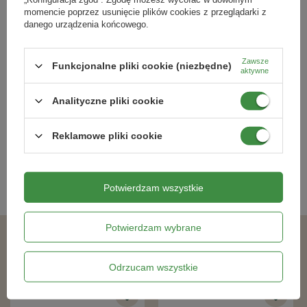
momencie poprzez usunięcie plików cookies z przeglądarki z
danego urządzenia końcowego.
Zawsze
Funkcjonalne pliki cookie (niezbędne)
Cis Pośredni Farmen – Botana
Berberys Thunberga 'Orange
aktywne
Dream' - Sadzonka 15-25 cm
Analityczne pliki cookie
49,49 zł
49,49 zł
Reklamowe pliki cookie
Kategorie powiązane
Potwierdzam wszystkie
Sadzonki roślin o ozdobnych liściach
,
Potwierdzam wybrane
Podobne produkty
Odrzucam wszystkie