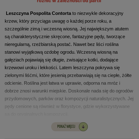
różnić w zależności od partii
Leszczyna Pospolita Contorta 
to niezwykle dekoracyjny 
krzew, który przyciąga uwagę o każdej porze roku, a 
szczególnie zimą i wczesną wiosną. Jej największym atutem 
są charakterystycznie skręcone, fantazyjne pędy, tworzące 
nieregularną, rzeźbiarską postać. Nawet bez liści roślina 
stanowi wyjątkową ozdobę ogrodu. Wczesną wiosną na 
gałęziach pojawiają się długie, zwisające kotki, dodające 
krzewowi uroku i lekkości. Latem leszczyna pokrywa się 
zielonymi liśćmi, które jesienią przebarwiają się na ciepłe, żółte 
odcienie. Roślina jest łatwa w uprawie, odporna na mróz i 
dobrze znosi warunki miejskie. Doskonale nada się do ogrodów 
przydomowych, parków oraz kompozycji naturalistycznych. Jej 
pędy cenione są również w florystyce, gdzie wykorzystywane 
są do oryginalnych kompozycji.
POKAŻ WIĘCEJ
Tempo wzrostu -
 wolne, umiarkowane