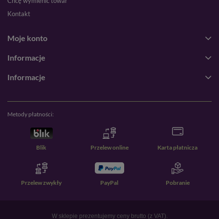
Chcę wymienić towar
Kontakt
Moje konto
Informacje
Informacje
Metody płatności:
Blik
Przelew online
Karta płatnicza
Przelew zwykły
PayPal
Pobranie
W sklepie prezentujemy ceny brutto (z VAT).