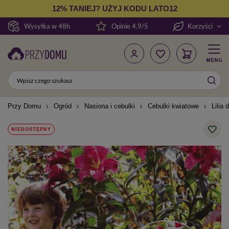
12% TANIEJ? UŻYJ KODU LATO12
Wysyłka w 48h
Opinie 4.9/5
Korzyści
Przy Domu
Ogród
Nasiona i cebulki
Cebulki kwiatowe
Lilia 
NIEDOSTĘPNY