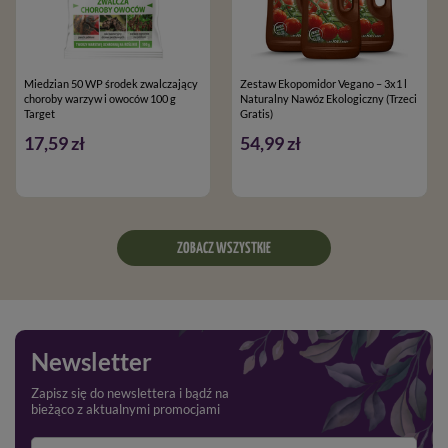
Miedzian 50 WP środek zwalczający
Zestaw Ekopomidor Vegano – 3x1 l
choroby warzyw i owoców 100 g
Naturalny Nawóz Ekologiczny (Trzeci
Target
Gratis)
17,59 zł
54,99 zł
ZOBACZ WSZYSTKIE
Newsletter
Zapisz się do newslettera i bądź na
bieżąco z aktualnymi promocjami