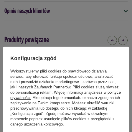
W opakowaniu znajduje się 1 szt. cebulki.
Kolor
Opinie naszych klientów
fioletowy
Mrozoodporność
tak
Produkty powiązane
Termin sadzenia
kwiecień
maj
wiosna
Konfiguracja zgód
Podmiot odpowiedzialny za ten produkt na terenie UE
Więcej
Wykorzystujemy pliki cookies do prawidłowego działania
serwisu, aby oferować funkcje społecznościowe, analizować
ruch i prowadzić działania marketingowe - zarówno przez nas,
jak i naszych Zaufanych Partnerów. Pliki cookies służą również
do personalizacji reklam. Więcej informacji znajdziesz w
polityce
prywatności
. Akceptacja tego komunikatu oznacza zgodę na ich
zapisywanie na Twoim komputerze. Możesz określić warunki
przechowywania lub dostępu do nich klikając w zakładkę
„Konfiguracja zgód”. Zgodę możesz wycofać w dowolnym
momencie poprzez usunięcie plików cookies z przeglądarki z
Lilia Drzewiasta Satisfaction 1 szt.
Amarylis Rilona 1 szt.
danego urządzenia końcowego.