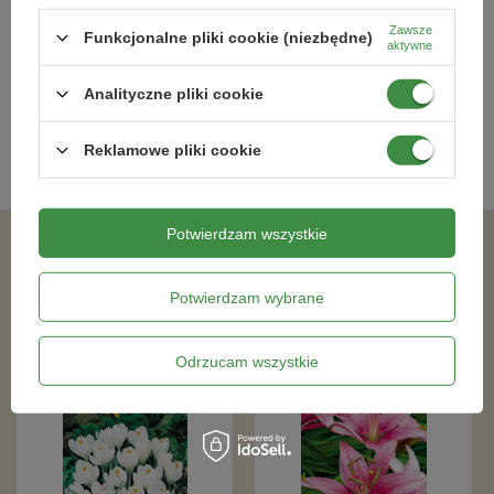
7,99 zł
36,29 zł
Zawsze
Funkcjonalne pliki cookie (niezbędne)
aktywne
Analityczne pliki cookie
Kategorie powiązane
Reklamowe pliki cookie
Cebulki kwiatowe
,
Potwierdzam wszystkie
Podobne produkty
Potwierdzam wybrane
Odrzucam wszystkie