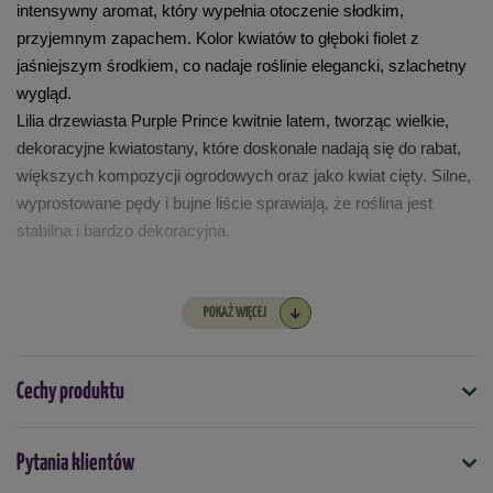
intensywny aromat, który wypełnia otoczenie słodkim, 
przyjemnym zapachem. Kolor kwiatów to głęboki fiolet z 
jaśniejszym środkiem, co nadaje roślinie elegancki, szlachetny 
wygląd.
Lilia drzewiasta Purple Prince kwitnie latem, tworząc wielkie, 
dekoracyjne kwiatostany, które doskonale nadają się do rabat, 
większych kompozycji ogrodowych oraz jako kwiat cięty. Silne, 
wyprostowane pędy i bujne liście sprawiają, że roślina jest 
stabilna i bardzo dekoracyjna.
Termin sadzenia:
 kwiecień-maj
POKAŻ WIĘCEJ
Rozstaw sadzenia: 
30-40 cm
Głębokość sadzenia:
 12-15 cm
Kwitnienie:
 lipiec-sierpień
Cechy produktu
Kolor kwiatów: 
fioletowo-różowy
Wysokość rośliny: 
120-150 cm
Symbol
Mrozoodporność: 
odporna
Pytania klientów
5901924859598