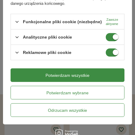
danego urządzenia końcowego.
Zawsze
Funkcjonalne pliki cookie (niezbędne)
aktywne
Mieszanka Delikatnie Aromatyczna
Wieczornik damski Matronenblume -
Mild-würzige Mischung - nasiona na
Nasiona - Kiepenkerl
Analityczne pliki cookie
kiełki - Kiepenkerl
19,79 zł
10,99 zł
Reklamowe pliki cookie
Kategorie powiązane
Potwierdzam wszystkie
Nasiona kwiatów
,
Potwierdzam wybrane
Podobne produkty
Odrzucam wszystkie