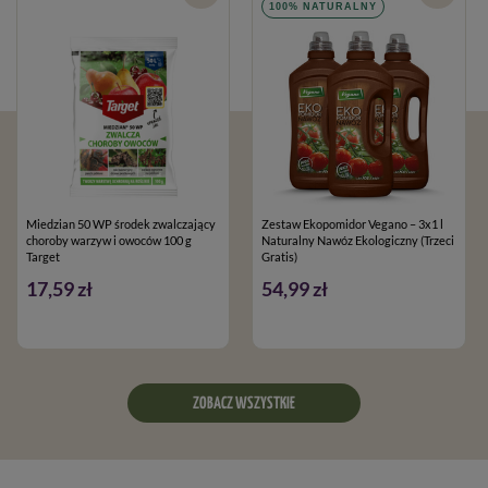
100% NATURALNY
Miedzian 50 WP środek zwalczający
Zestaw Ekopomidor Vegano – 3x1 l
choroby warzyw i owoców 100 g
Naturalny Nawóz Ekologiczny (Trzeci
Target
Gratis)
17,59 zł
54,99 zł
ZOBACZ WSZYSTKIE