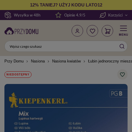
12% TANIEJ? UŻYJ KODU LATO12
Wysyłka w 48h
Opinie 4.9/5
Korzyści
Przy Domu
Nasiona
Nasiona kwiatów
Łubin jednoroczny miesz
NIEDOSTĘPNY