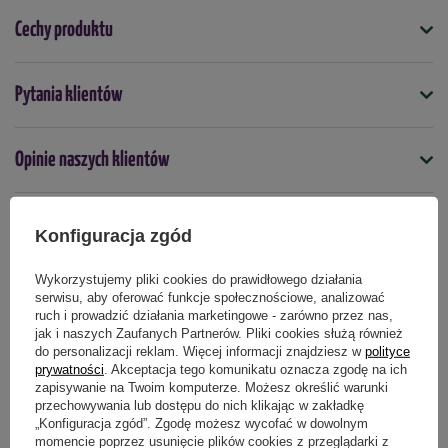
Cechy produktu
Symbol
Pytania klientów
4000159087682
Kolor
Opinie naszych klientów
fioletowy
Nasiona na taśmie
nie
Konfiguracja zgód
Produkty powiązane
Termin wysiewu
Wykorzystujemy pliki cookies do prawidłowego działania
marzec
kwiecień
maj
serwisu, aby oferować funkcje społecznościowe, analizować
ruch i prowadzić działania marketingowe - zarówno przez nas,
jak i naszych Zaufanych Partnerów. Pliki cookies służą również
do personalizacji reklam. Więcej informacji znajdziesz w
polityce
Podmiot odpowiedzialny za ten produkt na terenie UE
Więcej
prywatności
. Akceptacja tego komunikatu oznacza zgodę na ich
zapisywanie na Twoim komputerze. Możesz określić warunki
przechowywania lub dostępu do nich klikając w zakładkę
„Konfiguracja zgód”. Zgodę możesz wycofać w dowolnym
momencie poprzez usunięcie plików cookies z przeglądarki z