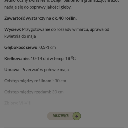
Jednoroczny kwiat letni. Dzięki bakteriom gromadzącym azot
nadaje się do poprawy jakości gleby.
Zawartość wystarczy na ok. 40 roślin.
Wysiew:
Przygotowanie do rozsady w marcu, uprawa od
kwietnia do maja
Głębokość siewu:
0,5-1 cm
0
Kiełkowanie:
10-14 dni w temp. 18
C
Uprawa
: Przerwać w połowie maja
Odstęp między roślinami:
30 cm
Odstęp między rzędami:
30 cm
Zbiory
: VI-VIII
POKAŻ WIĘCEJ