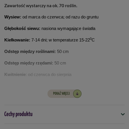
Zawartość wystarczy na ok. 70 roślin.
Wysiew:
od marca do czerwca; od razu do gruntu
Głębokość siewu:
nasiona wymagające światła
0
Kiełkowanie:
7-14 dni; w temperaturze 15-22
C
Odstęp między roślinami:
50 cm
Odstęp między rzędami:
50 cm
Kwitnienie
: od czerwca do sierpnia
POKAŻ WIĘCEJ
Cechy produktu