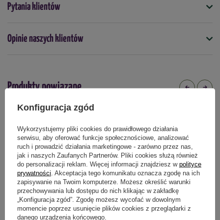
Symbol
Pytania klientów
4000159086999
Kolor
Opinie naszych klientów
Biały
Nasiona na taśmie
nie
Produkty powiązane
Termin wysiewu
marzec
kwiecień
maj
czerwiec
Konfiguracja zgód
Wykorzystujemy pliki cookies do prawidłowego działania
Podmiot odpowiedzialny za ten produkt na terenie UE
Więcej
serwisu, aby oferować funkcje społecznościowe, analizować
ruch i prowadzić działania marketingowe - zarówno przez nas,
jak i naszych Zaufanych Partnerów. Pliki cookies służą również
do personalizacji reklam. Więcej informacji znajdziesz w
polityce
prywatności
. Akceptacja tego komunikatu oznacza zgodę na ich
zapisywanie na Twoim komputerze. Możesz określić warunki
przechowywania lub dostępu do nich klikając w zakładkę
„Konfiguracja zgód”. Zgodę możesz wycofać w dowolnym
momencie poprzez usunięcie plików cookies z przeglądarki z
danego urządzenia końcowego.