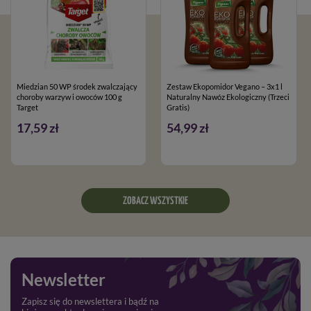
Miedzian 50 WP środek zwalczający
Zestaw Ekopomidor Vegano – 3x1 l
choroby warzyw i owoców 100 g
Naturalny Nawóz Ekologiczny (Trzeci
Target
Gratis)
17,59 zł
54,99 zł
ZOBACZ WSZYSTKIE
Newsletter
Zapisz się do newslettera i bądź na