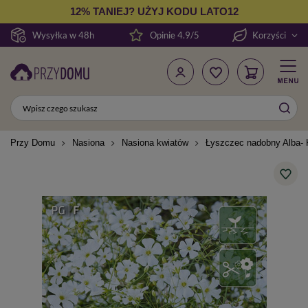
12% TANIEJ? UŻYJ KODU LATO12
Wysyłka w 48h
Opinie 4.9/5
Korzyści
Przy Domu
Nasiona
Nasiona kwiatów
Łyszczec nadobny Alba- 