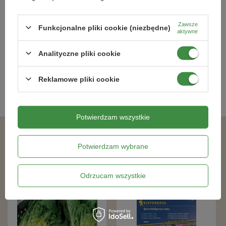
Pak Choi 'Joi Choi' F1 – Kiepenkerl
Jednoroczne kwiaty zapachowe
Einjährige Duftblumen Mischung
Zawsze
Funkcjonalne pliki cookie (niezbędne)
aktywne
21,99 zł
19,79 zł
Analityczne pliki cookie
Kategorie powiązane
Reklamowe pliki cookie
Nasiona kwiatów
,
Potwierdzam wszystkie
Podobne produkty
Potwierdzam wybrane
Odrzucam wszystkie