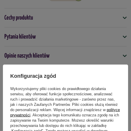
Cechy produktu
Symbol
Pytania klientów
4000159087866
Nasiona na taśmie
Opinie naszych klientów
nie
Kolor
Konfiguracja zgód
Wielokolorowe
Czerwony
różowy
Produkty powiązane
Termin wysiewu
Wykorzystujemy pliki cookies do prawidłowego działania
serwisu, aby oferować funkcje społecznościowe, analizować
marzec
kwiecień
maj
czerwiec
sierpień
wrzesień
ruch i prowadzić działania marketingowe - zarówno przez nas,
październik
jak i naszych Zaufanych Partnerów. Pliki cookies służą również
do personalizacji reklam. Więcej informacji znajdziesz w
polityce
prywatności
. Akceptacja tego komunikatu oznacza zgodę na ich
Podmiot odpowiedzialny za ten produkt na terenie UE
Więcej
zapisywanie na Twoim komputerze. Możesz określić warunki
przechowywania lub dostępu do nich klikając w zakładkę
„Konfiguracja zgód”. Zgodę możesz wycofać w dowolnym