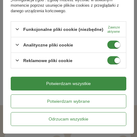
momencie poprzez usunięcie plików cookies z przeglądarki z
danego urządzenia końcowego.
Zawsze
Funkcjonalne pliki cookie (niezbędne)
aktywne
Mieszanka kwiatów jadalnych -
Dynia olbrzymia Atlantic Giant
Nasiona - Kiepenkerl
Analityczne pliki cookie
19,79 zł
19,79 zł
Reklamowe pliki cookie
Kategorie powiązane
Potwierdzam wszystkie
Nasiona kwiatów
,
Potwierdzam wybrane
Odrzucam wszystkie
Podobne produkty