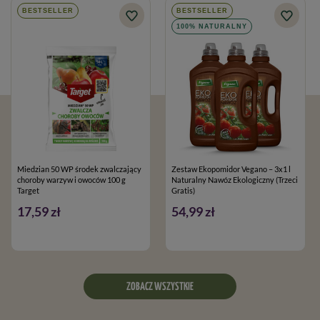
BESTSELLER
BESTSELLER
100% NATURALNY
Miedzian 50 WP środek zwalczający
Zestaw Ekopomidor Vegano – 3x1 l
choroby warzyw i owoców 100 g
Naturalny Nawóz Ekologiczny (Trzeci
Target
Gratis)
17,59 zł
54,99 zł
ZOBACZ WSZYSTKIE