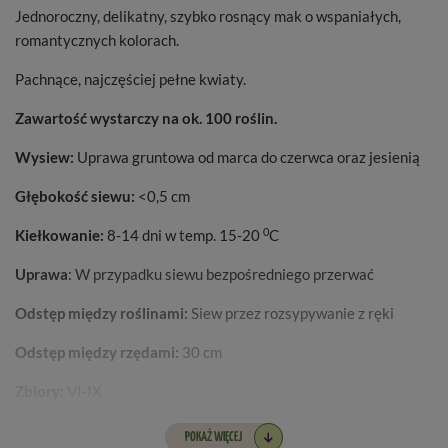
Jednoroczny, delikatny, szybko rosnący mak o wspaniałych,
romantycznych kolorach.
Pachnące, najczęściej pełne kwiaty.
Zawartość wystarczy na ok. 100 roślin.
Wysiew:
Uprawa gruntowa od marca do czerwca oraz jesienią
Głębokość siewu:
<0,5 cm
0
Kiełkowanie:
8-14 dni w temp. 15-20
C
Uprawa
: W przypadku siewu bezpośredniego przerwać
Odstęp między roślinami:
Siew przez rozsypywanie z ręki
Odstęp między rzędami:
30 cm
Zbiory
: VI-IX
POKAŻ WIĘCEJ