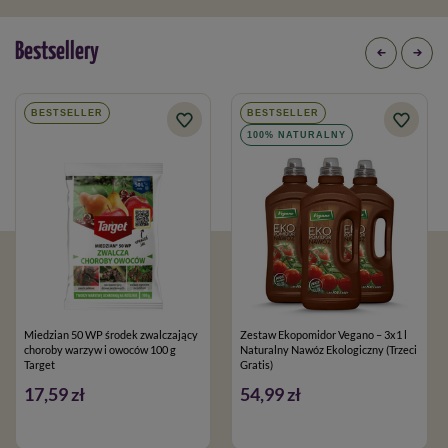
Bestsellery
BESTSELLER
BESTSELLER
100% NATURALNY
Miedzian 50 WP środek zwalczający
Zestaw Ekopomidor Vegano – 3x1 l
choroby warzyw i owoców 100 g
Naturalny Nawóz Ekologiczny (Trzeci
Target
Gratis)
17,59 zł
54,99 zł