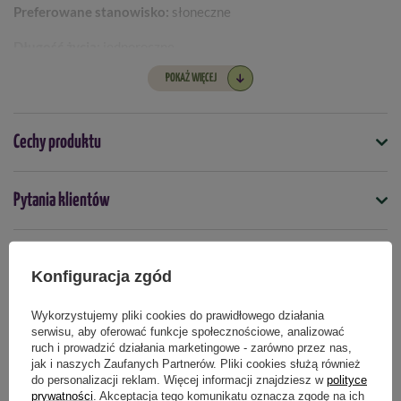
Preferowane stanowisko:
słoneczne
Długość życia:
jednoroczne
POKAŻ WIĘCEJ
Zimotrwałość:
nie
Odmiana F1:
tak
Cechy produktu
Symbol
Pytania klientów
4000159083974
Nasiona na taśmie
Opinie naszych klientów
tak
Konfiguracja zgód
Termin wysiewu
Wykorzystujemy pliki cookies do prawidłowego działania
marzec
kwiecień
maj
czerwiec
serwisu, aby oferować funkcje społecznościowe, analizować
Produkty powiązane
ruch i prowadzić działania marketingowe - zarówno przez nas,
jak i naszych Zaufanych Partnerów. Pliki cookies służą również
Podmiot odpowiedzialny za ten produkt na terenie UE
Więcej
do personalizacji reklam. Więcej informacji znajdziesz w
polityce
prywatności
. Akceptacja tego komunikatu oznacza zgodę na ich