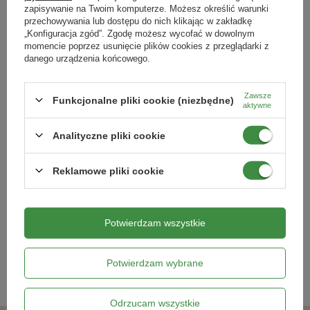
zapisywanie na Twoim komputerze. Możesz określić warunki
przechowywania lub dostępu do nich klikając w zakładkę
„Konfiguracja zgód”. Zgodę możesz wycofać w dowolnym
momencie poprzez usunięcie plików cookies z przeglądarki z
danego urządzenia końcowego.
Zawsze
Funkcjonalne pliki cookie (niezbędne)
aktywne
Analityczne pliki cookie
Szczypiorek Nelly Allium
Wilec Carneval Di Venezia –
schoenoprasum
Kiepenkerl
Reklamowe pliki cookie
8,79 zł
12,09 zł
Potwierdzam wszystkie
Kategorie powiązane
Potwierdzam wybrane
Nasiona warzyw
,
Odrzucam wszystkie