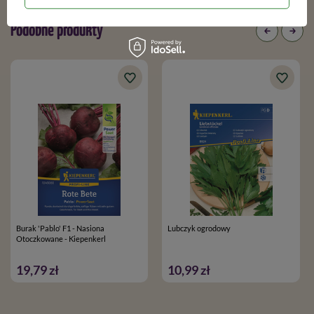
Podobne produkty
Burak 'Pablo' F1 - Nasiona
Lubczyk ogrodowy
Otoczkowane - Kiepenkerl
19,79 zł
10,99 zł