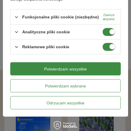
Godecja Godetia Kiepenkerl
Koper Anette, nasiona otoczkowane
Kiepenkerl
Zawsze
Funkcjonalne pliki cookie (niezbędne)
aktywne
7,69 zł
19,79 zł
Analityczne pliki cookie
Kategorie powiązane
Reklamowe pliki cookie
Nasiona warzyw
,
Potwierdzam wszystkie
Podobne produkty
Potwierdzam wybrane
Odrzucam wszystkie