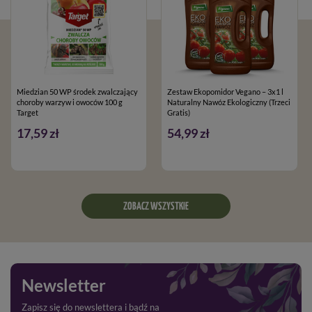
Miedzian 50 WP środek zwalczający
Zestaw Ekopomidor Vegano – 3x1 l
choroby warzyw i owoców 100 g
Naturalny Nawóz Ekologiczny (Trzeci
Target
Gratis)
17,59 zł
54,99 zł
ZOBACZ WSZYSTKIE
Newsletter
Zapisz się do newslettera i bądź na