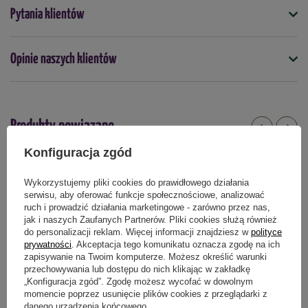
Symbol
Pytania klientów
4099682102504
Nasiona na taśmie
Opinie naszych klientów
nie
Termin wysiewu
marzec
kwiecień
maj
czerwiec
lipiec
Produkty powiązane
Podmiot odpowiedzialny za ten produkt na terenie UE
Więcej
Konfiguracja zgód
Wykorzystujemy pliki cookies do prawidłowego działania
serwisu, aby oferować funkcje społecznościowe, analizować
ruch i prowadzić działania marketingowe - zarówno przez nas,
jak i naszych Zaufanych Partnerów. Pliki cookies służą również
do personalizacji reklam. Więcej informacji znajdziesz w
polityce
prywatności
. Akceptacja tego komunikatu oznacza zgodę na ich
zapisywanie na Twoim komputerze. Możesz określić warunki
przechowywania lub dostępu do nich klikając w zakładkę
„Konfiguracja zgód”. Zgodę możesz wycofać w dowolnym
momencie poprzez usunięcie plików cookies z przeglądarki z
danego urządzenia końcowego.