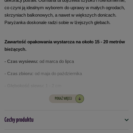
dekoracji potraw. Odmiana ta dojrzewa szybko i równomiernie, 
co czyni ją idealnym wyborem do uprawy w małych ogrodach, 
skrzyniach balkonowych, a nawet w większych donicach. 
Paryżanka doskonale radzi sobie w lżejszych glebach. 
Zawartość opakowania wystarcza na około 15 - 20 metrów 
bieżących.
- Czas wysiewu:
 od marca do lipca
- Czas zbioru: 
od maja do października
- Głębokość siewu:
 1 - 2 cm
- Kiełkowanie:
 14 - 21 dni w temperaturze 12 - 20°C
POKAŻ WIĘCEJ
- Odległość sadzenia: 
3 - 5 cm
Cechy produktu