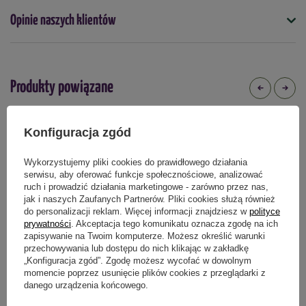
Nasiona na taśmie
Opinie naszych klientów
nie
Termin wysiewu
kwiecień
maj
czerwiec
Produkty powiązane
Podmiot odpowiedzialny za ten produkt na terenie UE
Więcej
Konfiguracja zgód
Wykorzystujemy pliki cookies do prawidłowego działania
serwisu, aby oferować funkcje społecznościowe, analizować
ruch i prowadzić działania marketingowe - zarówno przez nas,
jak i naszych Zaufanych Partnerów. Pliki cookies służą również
do personalizacji reklam. Więcej informacji znajdziesz w
polityce
prywatności
. Akceptacja tego komunikatu oznacza zgodę na ich
zapisywanie na Twoim komputerze. Możesz określić warunki
przechowywania lub dostępu do nich klikając w zakładkę
„Konfiguracja zgód”. Zgodę możesz wycofać w dowolnym
momencie poprzez usunięcie plików cookies z przeglądarki z
Pomidor koktajlowy 'Crokini' F1 -
Rzeżucha Kresse - nasiona na
danego urządzenia końcowego.
Nasiona Otoczkowane - Kiepenkerl
microgreens - Kiepenkerl