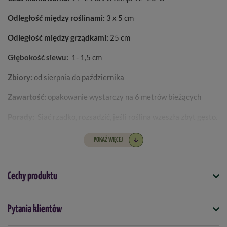
Odległość między roślinami:
3 x 5 cm
Odległość między grządkami:
25 cm
Głębokość siewu:
1- 1,5 cm
Zbiory:
od sierpnia do października
Zawartość:
opakowanie wystarczy na 6 metrów bieżących
Porady:
Siać rzadko, rozsadzić, jeśli roślina wzeszła zbyt gęsto.
POKAŻ WIĘCEJ
Cechy produktu
Symbol
Pytania klientów
4000159083905