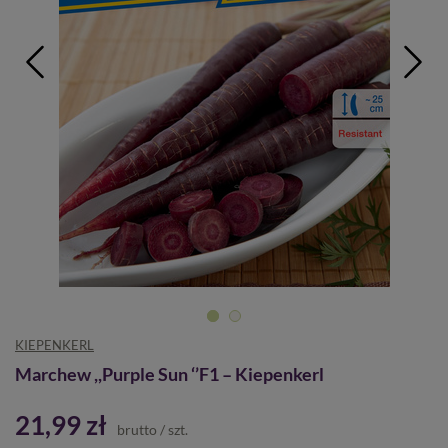
KIEPENKERL
Marchew ,,Purple Sun ‘’F1 – Kiepenkerl
21,99 zł
brutto
/
szt.