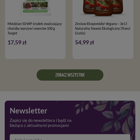
Miedzian 50 WP środek zwalczający
Zestaw Ekopomidor Vegano – 3x1 l
choroby warzyw i owoców 100 g
Naturalny Nawóz Ekologiczny (Trzeci
Target
Gratis)
17,59 zł
54,99 zł
ZOBACZ WSZYSTKIE
Newsletter
Zapisz się do newslettera i bądź na
bieżąco z aktualnymi promocjami