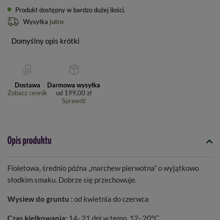
Produkt dostępny w bardzo dużej ilości
Wysyłka
jutro
Domyślny opis krótki
Dostawa
Darmowa wysyłka
Zobacz cennik
od
199,00 zł
Sprawdź
Opis produktu
Fioletowa, średnio późna „marchew pierwotna” o wyjątkowo
słodkim smaku. Dobrze się przechowuje.
Wysiew do gruntu :
od kwietnia do czerwca
Czas kiełkowania:
14- 21 dni w temp. 12- 20°C