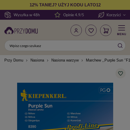
12% TANIEJ? UŻYJ KODU LATO12
Wysyłka w 48h
Opinie 4.9/5
Korzyści
Przy Domu
Nasiona
Nasiona warzyw
Marchew ,,Purple Sun ‘’F1