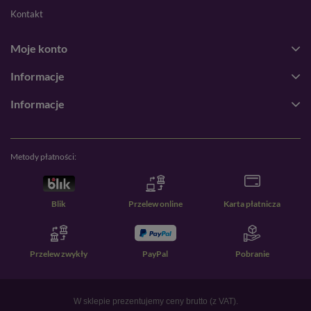
Kontakt
Moje konto
Informacje
Informacje
Metody płatności:
Blik
Przelew online
Karta płatnicza
Przelew zwykły
PayPal
Pobranie
W sklepie prezentujemy ceny brutto (z VAT).