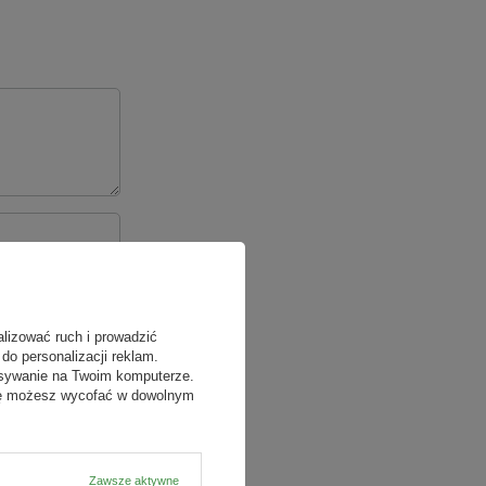
alizować ruch i prowadzić
do personalizacji reklam.
isywanie na Twoim komputerze.
odę możesz wycofać w dowolnym
Zawsze aktywne