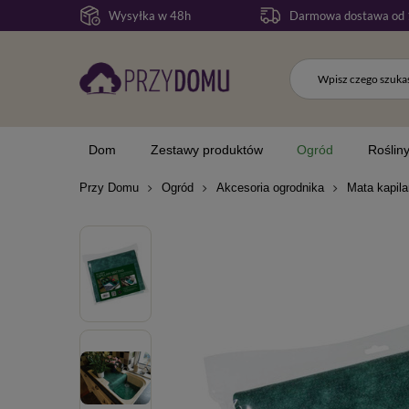
Wysyłka w 48h
Darmowa dostawa od 
Dom
Zestawy produktów
Ogród
Roślin
Przy Domu
Ogród
Akcesoria ogrodnika
Mata kapil