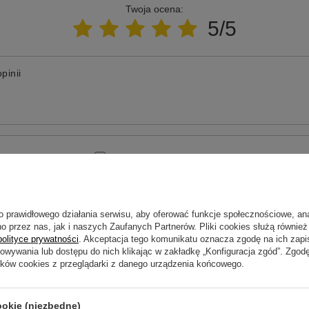
Twoja ocena:
5/5
pinii
ne zdjęcie produktu:
o prawidłowego działania serwisu, aby oferować funkcje społecznościowe, an
o przez nas, jak i naszych Zaufanych Partnerów. Pliki cookies służą również 
polityce prywatności
. Akceptacja tego komunikatu oznacza zgodę na ich zap
howywania lub dostępu do nich klikając w zakładkę „Konfiguracja zgód”. Zg
ików cookies z przeglądarki z danego urządzenia końcowego.
Wyślij opinię
ookie (niezbędne)