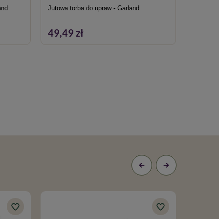
and
Jutowa torba do upraw - Garland
Easy 2 G
up
49,49 zł
169,9