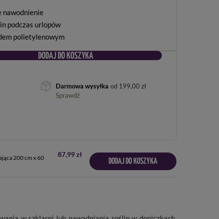
e nawodnienie
lin podczas urlopów
adem polietylenowym
DODAJ DO KOSZYKA
Darmowa wysyłka
od
199,00 zł
Sprawdź
87,99 zł
ająca 200 cm x 60
DODAJ DO KOSZYKA
nia w szklarni lub nawadniania roślin w doniczkach.