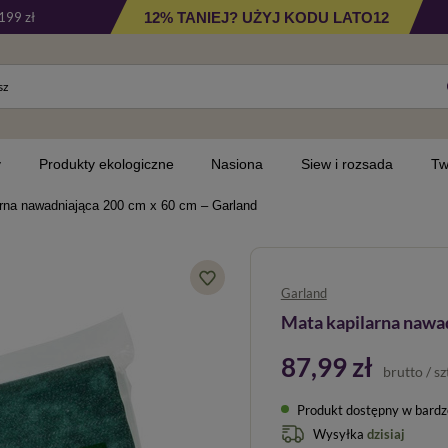
12% TANIEJ? UŻYJ KODU LATO12
199 zł
y
Produkty ekologiczne
Nasiona
Siew i rozsada
Tw
arna nawadniająca 200 cm x 60 cm – Garland
Garland
Mata kapilarna nawad
87,99 zł
brutto
/
sz
Produkt dostępny w bardzo 
Wysyłka
dzisiaj