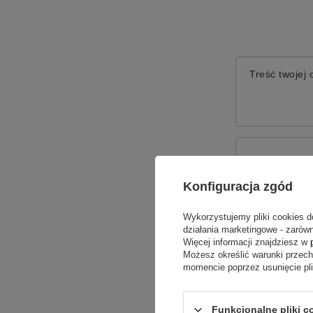
Treść twojej o
Dodaj włas
Konfiguracja zgód
Twoje imię
Wykorzystujemy pliki cookies d
działania marketingowe - zarówn
Więcej informacji znajdziesz w
Możesz określić warunki przec
Twój email
momencie poprzez usunięcie pl
Funkcjonalne pliki c