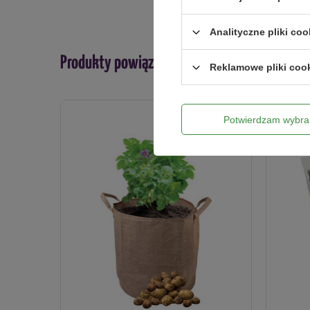
Analityczne pliki coo
Produkty powiązane
Reklamowe pliki coo
Potwierdzam wybra