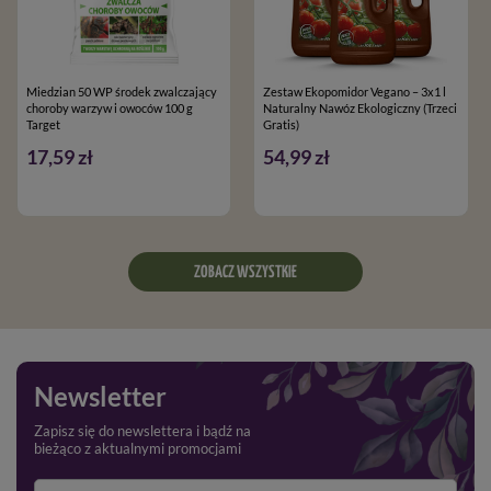
Miedzian 50 WP środek zwalczający
Zestaw Ekopomidor Vegano – 3x1 l
choroby warzyw i owoców 100 g
Naturalny Nawóz Ekologiczny (Trzeci
Target
Gratis)
17,59 zł
54,99 zł
ZOBACZ WSZYSTKIE
Newsletter
Zapisz się do newslettera i bądź na
bieżąco z aktualnymi promocjami