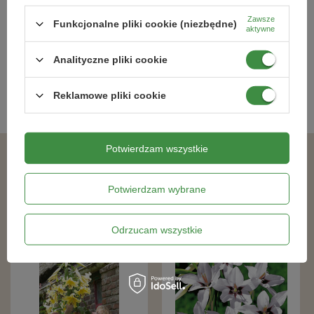
27,49 zł
15,99 zł
Zawsze
Funkcjonalne pliki cookie (niezbędne)
aktywne
Analityczne pliki cookie
Kategorie powiązane
Reklamowe pliki cookie
Cebulki kwiatowe
,
Potwierdzam wszystkie
Podobne produkty
Potwierdzam wybrane
Odrzucam wszystkie