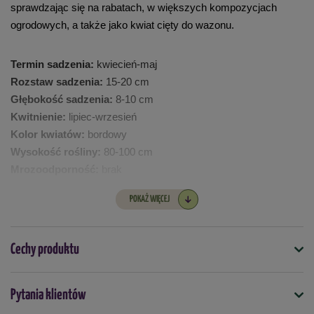
sprawdzając się na rabatach, w większych kompozycjach 
ogrodowych, a także jako kwiat cięty do wazonu.
Termin sadzenia:
 kwiecień-maj
Rozstaw sadzenia:
 15-20 cm
Głębokość sadzenia:
 8-10 cm
Kwitnienie:
 lipiec-wrzesień
Kolor kwiatów: 
bordowy
Wysokość rośliny: 
80-100 cm
Mrozoodporność: 
brak
W opakowaniu znajduje się 5 szt. cebulek.
POKAŻ WIĘCEJ
Cechy produktu
Symbol
Pytania klientów
5904826821120