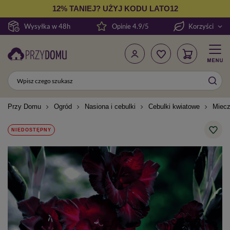
12% TANIEJ? UŻYJ KODU LATO12
Wysyłka w 48h
Opinie 4.9/5
Korzyści
Przy Domu
Ogród
Nasiona i cebulki
Cebulki kwiatowe
Miecz
NIEDOSTĘPNY