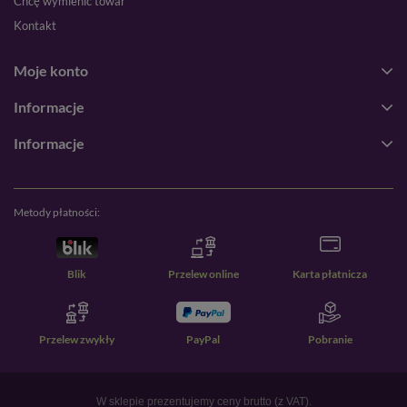
Chcę wymienić towar
Kontakt
Moje konto
Informacje
Informacje
Metody płatności:
Blik
Przelew online
Karta płatnicza
Przelew zwykły
PayPal
Pobranie
W sklepie prezentujemy ceny brutto (z VAT).