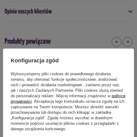
Mrozoodporność
Opinie naszych klientów
nie
Termin sadzenia
wiosna
Produkty powiązane
Kolor
Czerwony
Konfiguracja zgód
Podmiot odpowiedzialny za ten produkt na terenie UE
Więcej
Wykorzystujemy pliki cookies do prawidłowego działania
serwisu, aby oferować funkcje społecznościowe, analizować
ruch i prowadzić działania marketingowe - zarówno przez nas,
jak i naszych Zaufanych Partnerów. Pliki cookies służą również
do personalizacji reklam. Więcej informacji znajdziesz w
polityce
prywatności
. Akceptacja tego komunikatu oznacza zgodę na ich
zapisywanie na Twoim komputerze. Możesz określić warunki
przechowywania lub dostępu do nich klikając w zakładkę
„Konfiguracja zgód”. Zgodę możesz wycofać w dowolnym
momencie poprzez usunięcie plików cookies z przeglądarki z
Paeonia - Piwonia Prima Vera
Krokus Wielkokwiatowy Grand
danego urządzenia końcowego.
Maitre 10 szt.