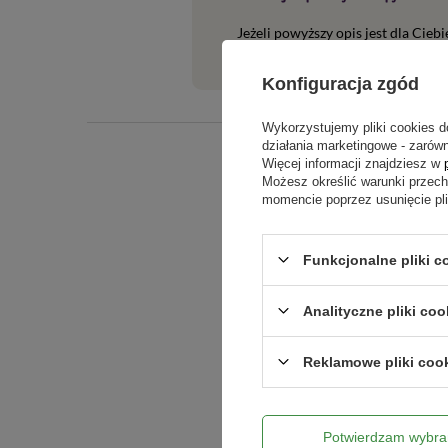
Jeżeli powyższy opis jest dla Cieb
tego produktu. Postaramy się odpo
Konfiguracja zgód
Wykorzystujemy pliki cookies d
działania marketingowe - zarówn
Więcej informacji znajdziesz w
Możesz określić warunki przec
momencie poprzez usunięcie pl
Funkcjonalne pliki c
Analityczne pliki coo
Treść twojej o
Reklamowe pliki coo
Potwierdzam wybra
Dodaj włas