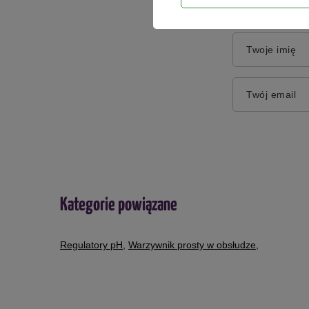
Twoje imię
Twój email
Kategorie powiązane
Regulatory pH
,
Warzywnik prosty w obsłudze
,