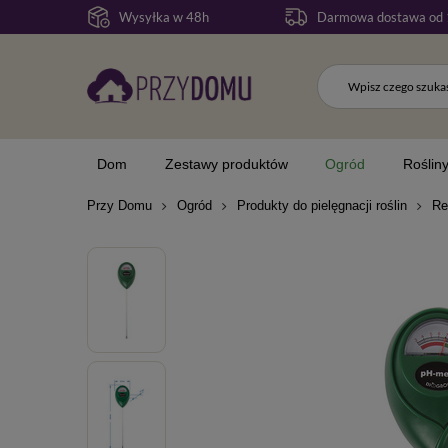
Opis produktu
Cechy produktu
Pytania klien
Wysyłka w 48h
Darmowa dostawa od 
Dom
Zestawy produktów
Ogród
Roślin
Przy Domu
Ogród
Produkty do pielęgnacji roślin
Re