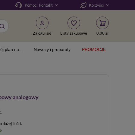
DODAJ DO KOSZYKA
r glebowy analogowy
Pomoc i kontakt
Korzyści
Zaloguj się
Listy zakupowe
0,00 zł
ój plan na...
Nawozy i preparaty
PROMOCJE
ebowy analogowy
t.
dużej ilości
k