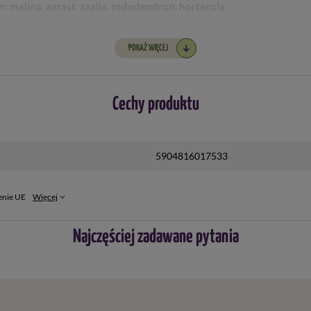
yn:
malina, agrest, azalia, rododendron, hortensja
y odczyn:
jabłoń, grusza, porzeczka, róża, magnolia
zyn:
czereśnie, wiśnie, śliwa, morela, brzoskwinia
POKAŻ WIĘCEJ
yn:
-
Cechy produktu
5904816017533
enie UE
Więcej
Najczęściej zadawane pytania