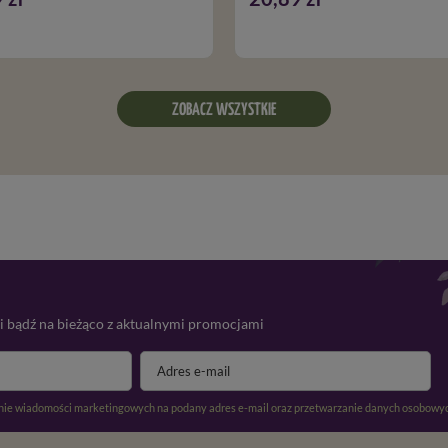
ZOBACZ WSZYSTKIE
 i bądź na bieżąco z aktualnymi promocjami
ie wiadomości marketingowych na podany adres e-mail oraz przetwarzanie danych osobowyc