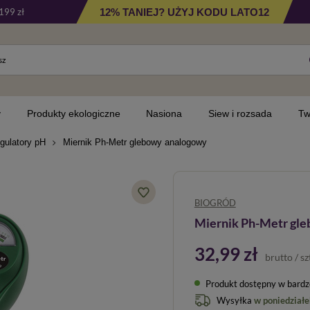
tów
Opinie
Produkty powiązane
Miernik Ph-Met
12% TANIEJ? UŻYJ KODU LATO12
199 zł
y
Produkty ekologiczne
Nasiona
Siew i rozsada
Tw
gulatory pH
Miernik Ph-Metr glebowy analogowy
BIOGRÓD
Miernik Ph-Metr gl
32,99 zł
brutto
/
sz
Produkt dostępny w bardzo 
Wysyłka
w poniedziałe