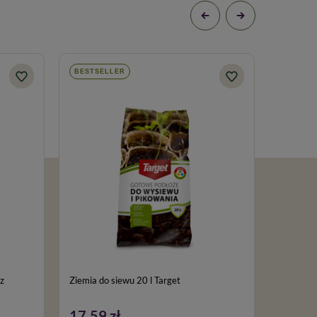
BESTSELLER
BESTSE
Ziemia do siewu 20 l Target
GreenGra
nawozem 
17,59 zł
186,9