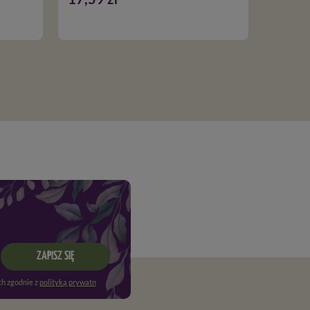
ZAPISZ SIĘ
h zgodnie z
polityką prywatności
. Więcej informacji znajdziesz w
regulaminie
.