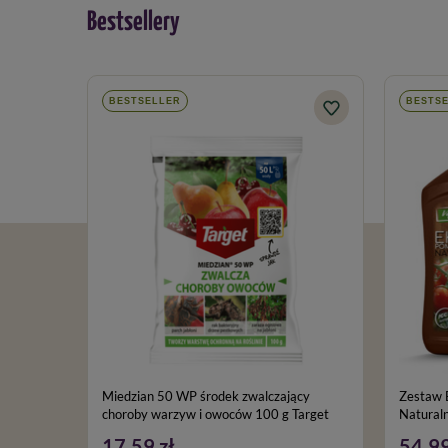
Bestsellery
BESTSELLER
BESTS
Miedzian 50 WP środek zwalczający
Zestaw 
choroby warzyw i owoców 100 g Target
Naturaln
Gratis)
17,59 zł
54,99