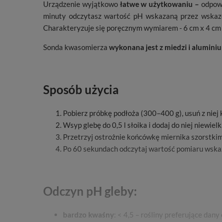
Urządzenie wyjątkowo
łatwe w użytkowaniu –
odpowi
minuty odczytasz wartość pH wskazaną przez wskaz
Charakteryzuje się poręcznym wymiarem - 6 cm x 4 cm 
Sonda kwasomierza
wykonana jest z miedzi i alumini
Sposób użycia
Pobierz próbkę podłoża (300–400 g), usuń z niej ka
Wsyp glebę do 0,5 l słoika i dodaj do niej niewiel
Przetrzyj ostrożnie końcówkę miernika szorstki
Po 60 sekundach odczytaj wartość pomiaru wskaz
Odczyn pH gleby:
bardzo kwaśny
: < 4,5 – rośliny preferujące dany