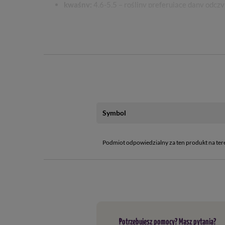
kwaśny:
4,6-5,5 – rośliny preferujące dany odcz
lekko kwaśny:
5,6-6,5 – rośliny preferujące dan
obojętny:
6,6-7,2 – rośliny preferujące dany odc
zasadowy:
> 7,3 – rośliny preferujące dany odcz
Materiał
: miedź, aluminium, tworzywo ABS
Waga
: 45,5 g
Symbol
Wymiary urządzenia
Długość
: 6,0 cm
Podmiot odpowiedzialny za ten produkt na ter
Szerokość
: 3,9 cm
Wysokość
: 27 cm
Wymiary szpikulca/sondy:
Długość
: 17,7 cm
Średnica
: Ø 0,6 cm
Potrzebujesz pomocy? Masz pytania?