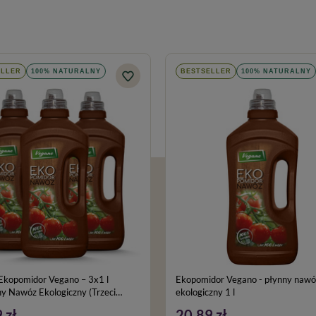
ELLER
100% NATURALNY
BESTSELLER
100% NATURALNY
Ekopomidor Vegano – 3x1 l
Ekopomidor Vegano - płynny nawóz
y Nawóz Ekologiczny (Trzeci
ekologiczny 1 l
 zł
20,89 zł