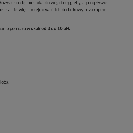
żysz sondę miernika do wilgotnej gleby, a po upływie
musisz się więc przejmować ich dodatkowym zakupem.
nanie pomiaru
w skali od 3 do 10 pH.
łoża.