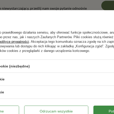
ie niewystarczający, prześlij nam swoje pytanie odnośnie
wiedzieć tak szybko jak tylko będzie to możliwe.
o prawidłowego działania serwisu, aby oferować funkcje społecznościowe, an
o przez nas, jak i naszych Zaufanych Partnerów. Pliki cookies służą również 
polityce prywatności
. Akceptacja tego komunikatu oznacza zgodę na ich zap
Napisz swoją opinię
howywania lub dostępu do nich klikając w zakładkę „Konfiguracja zgód”. Zg
ików cookies z przeglądarki z danego urządzenia końcowego.
Twoja ocena:
5/5
ookie (niezbędne)
kie
pinii
kie
ne
Odrzucam wszystkie
Po
ne zdjęcie produktu: