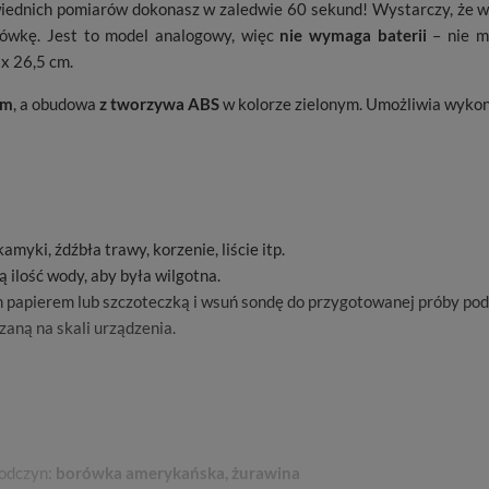
ednich pomiarów dokonasz w zaledwie 60 sekund! Wystarczy, że wło
ówkę. Jest to model analogowy, więc
nie wymaga baterii
– nie 
x 26,5 cm.
um
, a obudowa
z tworzywa ABS
w kolorze zielonym. Umożliwia wyko
myki, źdźbła trawy, korzenie, liście itp.
ką ilość wody, aby była wilgotna.
m papierem lub szczoteczką i wsuń sondę do przygotowanej próby pod
aną na skali urządzenia.
 odczyn:
borówka amerykańska, żurawina