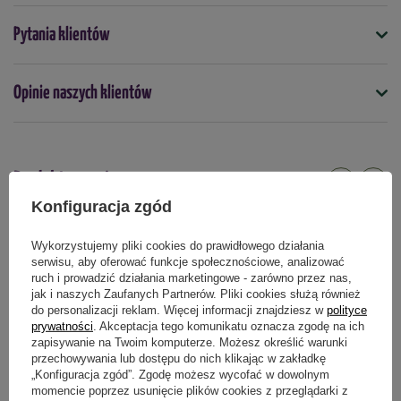
Efektywność:
Zawartość opakowania wystarcza na obsianie
Symbol
Pytania klientów
2
ok. 5 m
4000159088634
Nasiona na taśmie
Opinie naszych klientów
nie
Bezpieczne dla zwierząt
Produkty powiązane
Cykl rozwojowy
Konfiguracja zgód
Termin wysiewu
Wykorzystujemy pliki cookies do prawidłowego działania
kwiecień
maj
czerwiec
serwisu, aby oferować funkcje społecznościowe, analizować
ruch i prowadzić działania marketingowe - zarówno przez nas,
jak i naszych Zaufanych Partnerów. Pliki cookies służą również
Podmiot odpowiedzialny za ten produkt na terenie UE
Więcej
do personalizacji reklam. Więcej informacji znajdziesz w
polityce
prywatności
. Akceptacja tego komunikatu oznacza zgodę na ich
zapisywanie na Twoim komputerze. Możesz określić warunki
przechowywania lub dostępu do nich klikając w zakładkę
„Konfiguracja zgód”. Zgodę możesz wycofać w dowolnym
momencie poprzez usunięcie plików cookies z przeglądarki z