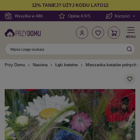
12% TANIEJ? UŻYJ KODU LATO12
Wysyłka w 48h
Opinie 4.9/5
Korzyści
Przy Domu
Nasiona
Łąki kwietne
Mieszanka kwiatów polnych - 