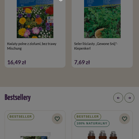
Kwiaty polne z ziołami, bez trawy
Seler liściasty ,,Gewone Snij’’-
Mischung
Kiepenkerl
16,49 zł
7,69 zł
Bestsellery
BESTSELLER
BESTSELLER
100% NATURALNY