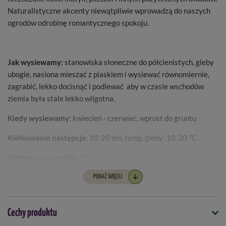
Naturalistyczne akcenty niewątpliwie wprowadzą do naszych
ogrodów odrobinę romantycznego spokoju.
Jak wysiewamy:
stanowiska słoneczne do półcienistych, gleby
ubogie, nasiona mieszać z piaskiem i wysiewać równomiernie,
zagrabić, lekko docisnąć i podlewać aby w czasie wschodów
ziemia była stale lekko wilgotna.
Kiedy wysiewamy:
kwiecień - czerwiec, wprost do gruntu
o
Kiełkowanie następuje:
10-20 dni, temp. gleby: 10-20
C
Odległość w rzędzie:
15 cm
Odległość miedzy rzędami:
20 cm
POKAŻ WIĘCEJ
Kiedy zakwita:
lipiec- listopad
Cechy produktu
Gdzie znajdziemy zastosowanie:
ozdoba ogrodów