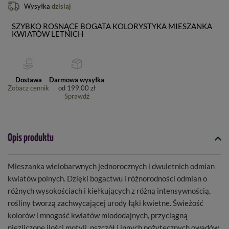
Wysyłka
dzisiaj
SZYBKO ROSNĄCE BOGATA KOLORYSTYKA MIESZANKA
KWIATÓW LETNICH
Dostawa
Darmowa wysyłka
Zobacz cennik
od
199,00 zł
Sprawdź
Opis produktu
Mieszanka wielobarwnych jednorocznych i dwuletnich odmian
kwiatów polnych. Dzięki bogactwu i różnorodności odmian o
różnych wysokościach i kiełkujących z różną intensywnością,
rośliny tworzą zachwycającej urody łąki kwietne. Świeżość
kolorów i mnogość kwiatów miododajnych, przyciągną
niezliczone ilości motyli, pszczół i innych pożytecznych owadów.