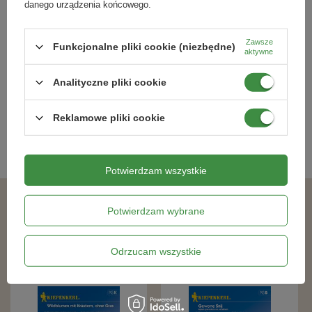
danego urządzenia końcowego.
Mieszanka kwiatów na balkon -
Por Bavaria Allium porrum
Kiepenkerl
Zawsze
Funkcjonalne pliki cookie (niezbędne)
aktywne
16,49 zł
10,99 zł
Analityczne pliki cookie
Kategorie powiązane
Reklamowe pliki cookie
Łąki kwietne
,
Potwierdzam wszystkie
Potwierdzam wybrane
Podobne produkty
Odrzucam wszystkie