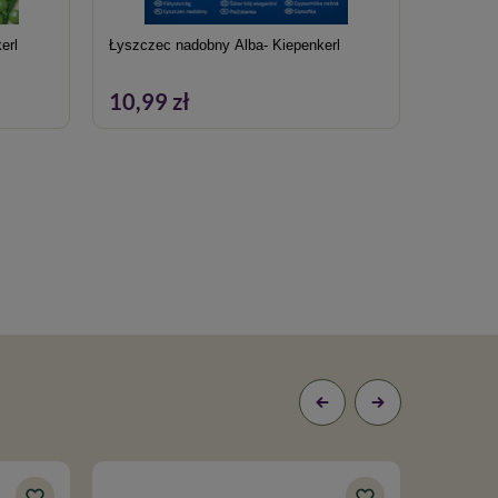
erl
Łyszczec nadobny Alba- Kiepenkerl
Kapusta 
Brassica
10,99 zł
6,59 z