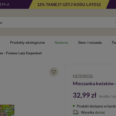
12% TANIEJ? UŻYJ KODU LATO12
199 zł
y
Produkty ekologiczne
Nasiona
Siew i rozsada
Tw
w - Powiew Lata Kiepenkerl
KIEPENKERL
Mieszanka kwiatów -
32,99 zł
brutto
/
sz
Produkt dostępny w bardzo 
Wysyłka
dzisiaj