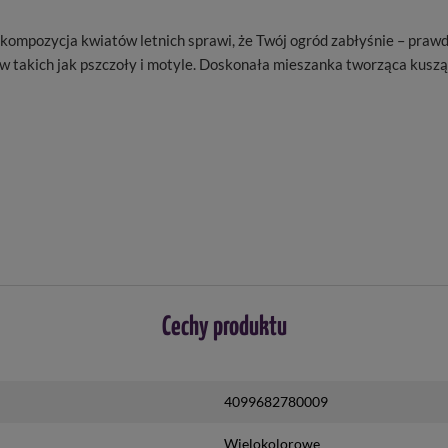
mpozycja kwiatów letnich sprawi, że Twój ogród zabłyśnie – prawdzi
ów takich jak pszczoły i motyle. Doskonała mieszanka tworząca kus
Cechy produktu
4099682780009
Wielokolorowe