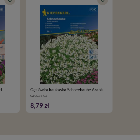
l
Gęsiówka kaukaska Schneehaube Arabis
Ogórek k
caucasica
Nasiona 
8,79 zł
21,99