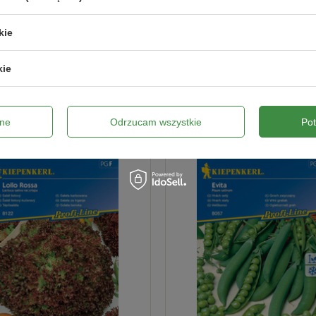
Wyślij opinię
kie
kie
ne
Odrzucam wszystkie
Po