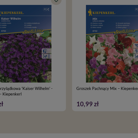
przylądkowa 'Kaiser Wilhelm' -
Groszek Pachnący Mix – Kiepenker
- Kiepenkerl
zł
10,99 zł