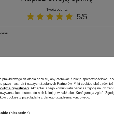
Twoja ocena:
5/5
pinii
ne zdjęcie produktu:
o prawidłowego działania serwisu, aby oferować funkcje społecznościowe, an
o przez nas, jak i naszych Zaufanych Partnerów. Pliki cookies służą również 
polityce prywatności
. Akceptacja tego komunikatu oznacza zgodę na ich zap
howywania lub dostępu do nich klikając w zakładkę „Konfiguracja zgód”. Zg
ików cookies z przeglądarki z danego urządzenia końcowego.
ookie (niezbędne)