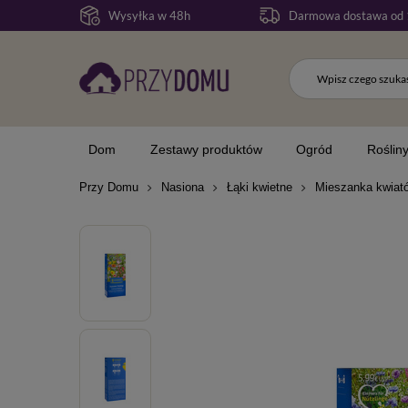
Wysyłka w 48h
Darmowa dostawa od 
Dom
Zestawy produktów
Ogród
Roślin
Przy Domu
Nasiona
Łąki kwietne
Mieszanka kwiató