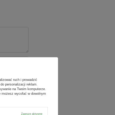
alizować ruch i prowadzić
do personalizacji reklam.
isywanie na Twoim komputerze.
odę możesz wycofać w dowolnym
Zawsze aktywne