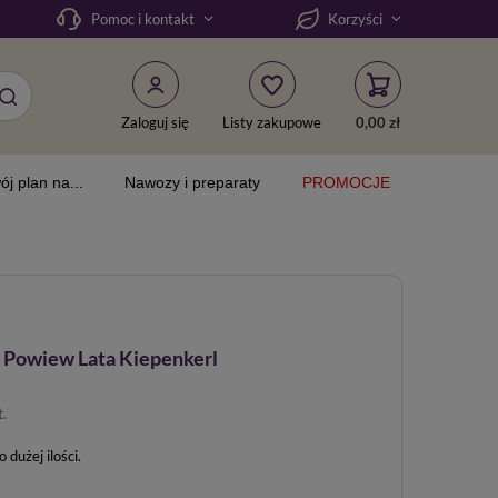
Pomoc i kontakt
Korzyści
Zaloguj się
Listy zakupowe
0,00 zł
ój plan na...
Nawozy i preparaty
PROMOCJE
 Powiew Lata Kiepenkerl
t.
dużej ilości