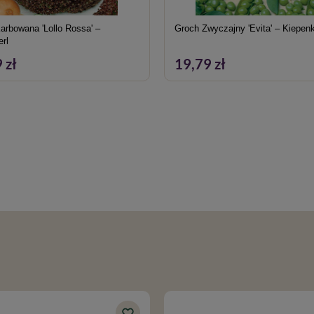
arbowana 'Lollo Rossa' –
Groch Zwyczajny 'Evita' – Kiepenk
erl
 zł
19,79 zł