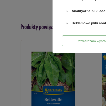
Analityczne pliki coo
Reklamowe pliki coo
Produkty powiązane
Potwierdzam wybra