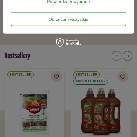
Potwierdzam wybrane
Wielodoniczka WD 52x52x55/45 kw.
Wielodoniczka WD 32x32x45/104
(szerokie dno)
kw.
Odrzucam wszystkie
10,99 zł
10,99 zł
Bestsellery
BESTSELLER
BESTSELLER
100% NATURALNY