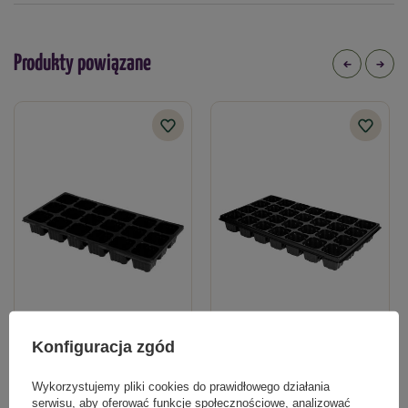
Produkty powiązane
Wielodoniczka WD 75x75x60/18 kw.
Wielodoniczka WD 65x65x60/28 kw.
Konfiguracja zgód
10,99 zł
10,99 zł
Wykorzystujemy pliki cookies do prawidłowego działania
serwisu, aby oferować funkcje społecznościowe, analizować