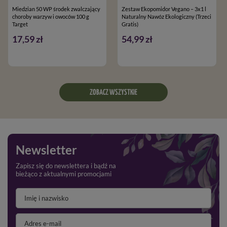
Miedzian 50 WP środek zwalczający
Zestaw Ekopomidor Vegano – 3x1 l
choroby warzyw i owoców 100 g
Naturalny Nawóz Ekologiczny (Trzeci
Target
Gratis)
17,59 zł
54,99 zł
ZOBACZ WSZYSTKIE
Newsletter
Zapisz się do newslettera i bądź na
bieżąco z aktualnymi promocjami