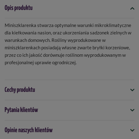
Opis produktu
Miniszklarenka stwarza optymalne warunki mikroklimatyczne
dla kiełkowania nasion, oraz ukorzeniania sadzonek zielnych w
warunkach domowych. Rośliny wyprodukowane w
miniszklarenkach posiadają własne zwarte bryłki korzeniowe,
przez co ich jakość dorównuje roślinom wyprodukowanym w
profesjonalnej uprawie ogrodniczej.
Cechy produktu
Symbol
Pytania klientów
5908311732229
Opinie naszych klientów
Podmiot odpowiedzialny za ten produkt na terenie UE
Więcej