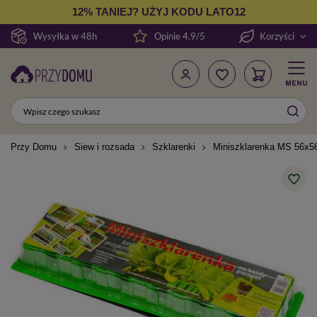
12% TANIEJ? UŻYJ KODU LATO12
Wysyłka w 48h
Opinie 4.9/5
Korzyści
Przy Domu
Siew i rozsada
Szklarenki
Miniszklarenka MS 56x5