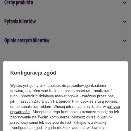
Cechy produktu
Tempo wzrostu -
umiarkowane
Symbol
Docelowa wysokość -
150 - 180 cm
Pytania klientów
5904826820079
Ulistnienie -
zielone, białe kwiatostany, pomarańczowe
Docelowa wysokość (cm)
do bordowego
Opinie naszych klientów
200
Stanowisko -
słoneczne
Kolor
Gleba -
przepuszczalna, wilgotna
nie dotyczy
Produkty powiązane
Konfiguracja zgód
Mrozoodporność -
wysoka
Mrozoodporność
tak
Zastosowanie -
ogrody, balkony, tarasy, rabaty
Wykorzystujemy pliki cookies do prawidłowego działania
serwisu, aby oferować funkcje społecznościowe, analizować
Stanowisko
ruch i prowadzić działania marketingowe - zarówno przez nas,
słoneczne
jak i naszych Zaufanych Partnerów. Pliki cookies służą również
do personalizacji reklam. Więcej informacji znajdziesz w
polityce
Termin sadzenia
prywatności
. Akceptacja tego komunikatu oznacza zgodę na ich
Sadzonka sprzedawana jest w doniczce C2 o pojemności 2
wiosna
jesień
wrzesień
październik
marzec
kwiecień
maj
zapisywanie na Twoim komputerze. Możesz określić warunki
litrów.
przechowywania lub dostępu do nich klikając w zakładkę
„Konfiguracja zgód”. Zgodę możesz wycofać w dowolnym
Zastosowanie