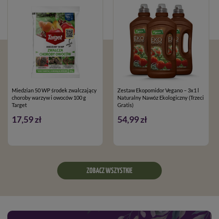
Miedzian 50 WP środek zwalczający
Zestaw Ekopomidor Vegano – 3x1 l
choroby warzyw i owoców 100 g
Naturalny Nawóz Ekologiczny (Trzeci
Target
Gratis)
17,59 zł
54,99 zł
ZOBACZ WSZYSTKIE