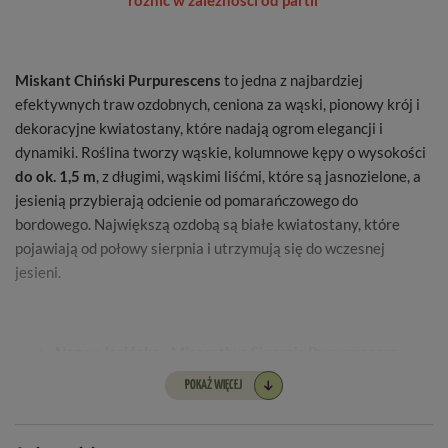
różnić w zależności od partii
Miskant Chiński Purpurescens
to jedna z najbardziej
efektywnych traw ozdobnych, ceniona za wąski, pionowy krój i
dekoracyjne kwiatostany, które nadają ogrom elegancji i
dynamiki. Roślina tworzy wąskie, kolumnowe kępy o wysokości
do ok. 1,5 m
, z długimi, wąskimi liśćmi, które są jasnozielone, a
jesienią przybierają odcienie od pomarańczowego do
bordowego. Największą ozdobą są białe kwiatostany, które
pojawiają od połowy sierpnia i utrzymują się do wczesnej
jesieni.
Nazwa łacińska -
Miscanthus Sinensis Purpurescens
POKAŻ WIĘCEJ
Wysokość sadzonki -
50 - 70 cm
Kształt -
źdźbła