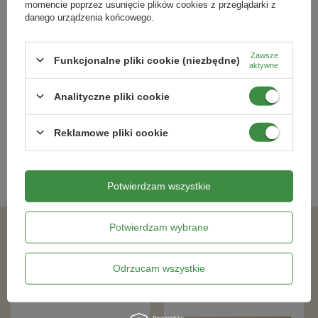
momencie poprzez usunięcie plików cookies z przeglądarki z
Wysokość sprzedawanej rośliny to około 50 - 70 cm.
balkony
tarasy
donice
rabaty kwiatowe
danego urządzenia końcowego.
Paczka z roślinami wysyłana jest bezpośrednio ze szkółki,
dlatego może przyjść w innym terminie niż pozostałe
Berberys Thunberga 'Orange Ice' –
Tawuła Japońska Little Princess
Zawsze
Funkcjonalne pliki cookie (niezbędne)
Sadzonka 15-25 cm
(Spiraea Japonica Little Princess)
aktywne
zamówione produkty.
49,49 zł
36,29 zł
Analityczne pliki cookie
Reklamowe pliki cookie
Kategorie powiązane
Sadzonki traw ozdobnych
,
Potwierdzam wszystkie
Potwierdzam wybrane
Podobne produkty
Odrzucam wszystkie