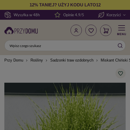
12% TANIEJ? UŻYJ KODU LATO12
Wysyłka w 48h
Opinie 4.9/5
Korzyści
Przy Domu
Rośliny
Sadzonki traw ozdobnych
Miskant Chiński S