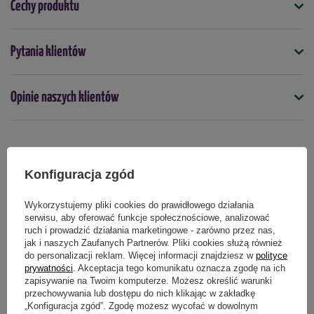
Cechy produktu
Kształt -
źdźbła
Tempo wzrostu -
umiarkowane
Symbol
Pytania klientów
5904826820086
Docelowa wysokość -
150 - 200 cm
Docelowa wysokość (cm)
Ulistnienie -
zielono, białe
Opinie naszych klientów
200
Stanowisko -
słoneczne
Kolor
Gleba -
przepuszczalna, wilgotna
nie dotyczy
Produkty powiązane
Konfiguracja zgód
Mrozoodporność -
wysoka
Mrozoodporność
tak
Zastosowanie -
ogrody, balkony, tarasy, rabaty
Wykorzystujemy pliki cookies do prawidłowego działania
serwisu, aby oferować funkcje społecznościowe, analizować
Stanowisko
ruch i prowadzić działania marketingowe - zarówno przez nas,
słoneczne
jak i naszych Zaufanych Partnerów. Pliki cookies służą również
do personalizacji reklam. Więcej informacji znajdziesz w
polityce
Termin sadzenia
prywatności
. Akceptacja tego komunikatu oznacza zgodę na ich
Sadzonka sprzedawana jest w doniczce C2 o pojemności 2
wiosna
jesień
wrzesień
październik
marzec
kwiecień
maj
zapisywanie na Twoim komputerze. Możesz określić warunki
litrów.
przechowywania lub dostępu do nich klikając w zakładkę
„Konfiguracja zgód”. Zgodę możesz wycofać w dowolnym
Zastosowanie