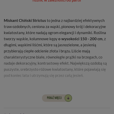
różnić w zależności od partii
Miskant Chiński Strictus
to jedna z najbardziej efektywnych
traw ozdobnych, ceniona za wąski, pionowy krój i dekoracyjne
kwiatostany, które nadają ogrom elegancji i dynamiki. Roślina
tworzy wąskie, kolumnowe kępy
o wysokości 150 - 200 cm
, z
długimi, wąskimi liśćmi, które są jasnozielone, a jesienią
przybierają ciepłe odcienie złota i brązu. Liście mają
charakterystyczne białe, równoległe prążki na brzegach, co
nadaje dekoracyjny, kontrastowy efekt. Największą ozdobą są
puszyste, srebrzysto różowe kwiatostany, które pojawiają się
pod koniec lata i utrzymują się przez całą jesień.
Nazwa łacińska -
Miscanthus Sinensis Strictus
POKAŻ WIĘCEJ
Wysokość sadzonki -
50 - 70 cm