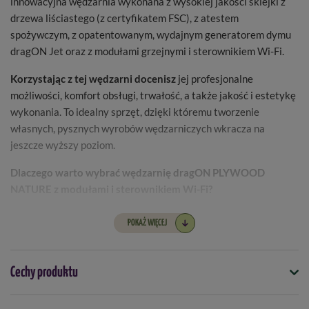
innowacyjna wędzarnia wykonana z wysokiej jakości sklejki z
drzewa liściastego (z certyfikatem FSC), z atestem
spożywczym, z opatentowanym, wydajnym generatorem dymu
dragON Jet oraz z modułami grzejnymi i sterownikiem Wi-Fi.
Korzystając z tej wędzarni docenisz
jej profesjonalne
możliwości, komfort obsługi, trwałość, a także jakość i estetykę
wykonania. To idealny sprzęt, dzięki któremu tworzenie
własnych, pysznych wyrobów wędzarniczych wkracza na
jeszcze wyższy poziom.
Dlaczego warto wybrać wędzarnię dragON PLYWOOD
NATURE z modułami i sterownikiem Wi-Fi?
- Wszechstronność wędzenia -
osuszaj, wędź na zimno, ciepło,
POKAŻ WIĘCEJ
gorąco, podgrzewaj lub podpiekaj - i wszystko to dopasowane do
Twoich potrzeb (w zakresie pracy grzałki od +1⁰C do +90°C).
Cechy produktu
- Dzięki panelowi sterowania z Wi-Fi
możesz zarządzać
procesem wędzenia zarówno bezpośrednio przy wędzarni, jak i
Symbol