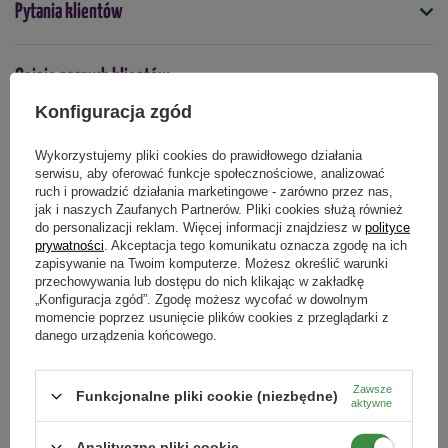
poprzez dedykowaną aplikację w swoim smartfonie.
Pytania klientów
5904816025811
Kontrolowanie i ustawianie parametrów wędzenia nigdy nie
było wygodniejsze! Z łatwością zmienisz temperaturę, ustawisz
czas i włączysz termoobieg.
Opinie naszych klientów
Podmiot odpowiedzialny za ten produkt na terenie UE
Więcej
Konfiguracja zgód
- Perfekcyjne efekty za każdym razem -
unikalny generator
dymu dragON Jet 1 i termoobieg gwarantują równomierne
Wykorzystujemy pliki cookies do prawidłowego działania
wędzenie na każdym poziomie komory wędzarniczej,
Produkty powiązane
serwisu, aby oferować funkcje społecznościowe, analizować
niezależnie od ilości produktów. Specjalna konstrukcja
ruch i prowadzić działania marketingowe - zarówno przez nas,
generatora dymu zapobiega zawieszaniu się zrębków, a dym
jak i naszych Zaufanych Partnerów. Pliki cookies służą również
do personalizacji reklam. Więcej informacji znajdziesz w
polityce
zawsze ma idealną intensywność.
DOSTAWA 0 ZŁ
DOSTAWA 0 ZŁ
prywatności
. Akceptacja tego komunikatu oznacza zgodę na ich
zapisywanie na Twoim komputerze. Możesz określić warunki
- Duża pojemność i swoboda wyboru -
wędzarnia o pojemności
przechowywania lub dostępu do nich klikając w zakładkę
200 L pomieści (licząc produkty średniej wielkości) ok. 16
„Konfiguracja zgód”. Zgodę możesz wycofać w dowolnym
momencie poprzez usunięcie plików cookies z przeglądarki z
szynek lub 18 porcji schabu albo boczku, lub 40 polędwiczek
danego urządzenia końcowego.
albo pstrągów, lub 36 pęt kiełbasy. Wysokość komory (100 cm)
pozwala na wędzenie długich kiełbas czy ryb.
Zawsze
Funkcjonalne pliki cookie (niezbędne)
aktywne
- Do intensywnego użytkowania przez długi czas -
sklejka z
ekologicznym certyfikatem FSC zapewnia lepszą odporność niż
Analityczne pliki cookie