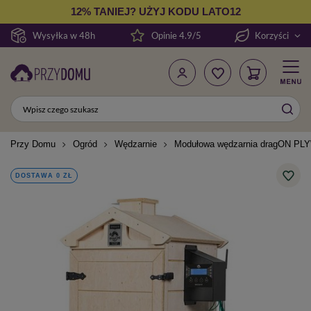
12% TANIEJ? UŻYJ KODU LATO12
Wysyłka w 48h
Opinie 4.9/5
Korzyści
Przy Domu
Ogród
Wędzarnie
Modułowa wędzarnia dragON PL
DOSTAWA 0 ZŁ