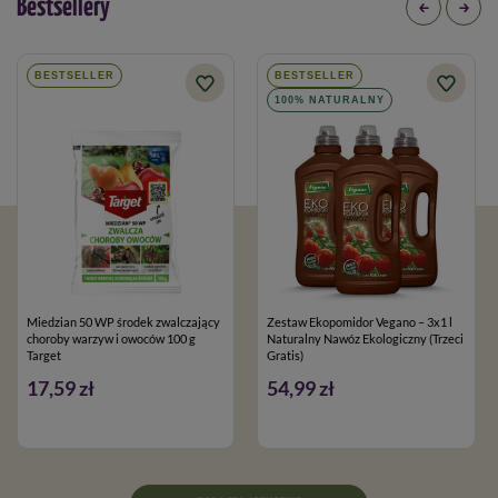
Bestsellery
BESTSELLER
BESTSELLER
100% NATURALNY
Miedzian 50 WP środek zwalczający
Zestaw Ekopomidor Vegano – 3x1 l
choroby warzyw i owoców 100 g
Naturalny Nawóz Ekologiczny (Trzeci
Target
Gratis)
17,59 zł
54,99 zł