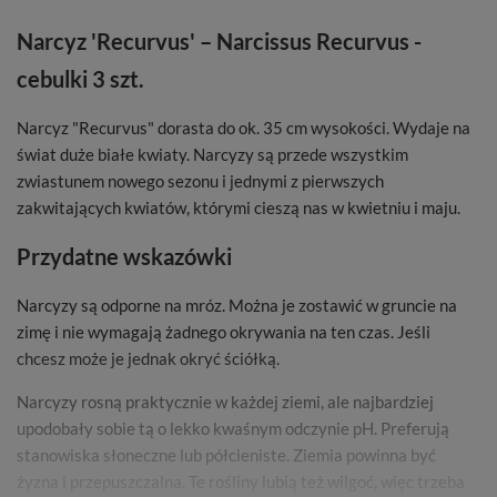
Narcyz 'Recurvus' – Narcissus Recurvus -
cebulki 3 szt.
Narcyz "Recurvus" dorasta do ok. 35 cm wysokości. Wydaje na
świat duże białe kwiaty. Narcyzy są przede wszystkim
zwiastunem nowego sezonu i jednymi z pierwszych
zakwitających kwiatów, którymi cieszą nas w kwietniu i maju.
Przydatne wskazówki
Narcyzy są odporne na mróz. Można je zostawić w gruncie na
zimę i nie wymagają żadnego okrywania na ten czas. Jeśli
chcesz może je jednak okryć ściółką.
Narcyzy rosną praktycznie w każdej ziemi, ale najbardziej
upodobały sobie tą o lekko kwaśnym odczynie pH. Preferują
stanowiska słoneczne lub półcieniste. Ziemia powinna być
żyzna i przepuszczalna. Te rośliny lubią też wilgoć, więc trzeba