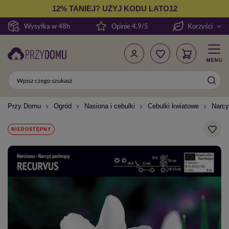
12% TANIEJ? UŻYJ KODU LATO12
Wysyłka w 48h
Opinie 4.9/5
Korzyści
Przy Domu
Ogród
Nasiona i cebulki
Cebulki kwiatowe
Narcy
NIEDOSTĘPNY