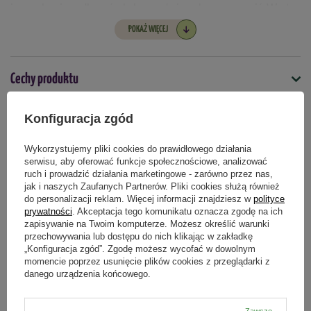
je regularnie podlewać, ale bez nadmiaru, bo mogą zgnić. Warto
przesadzać je raz na 4-5 lat.
POKAŻ WIĘCEJ
Narcyzy najpiękniej wyglądają sadzone w większych grupach na
rabatach. Niektóre (zwłaszcza niższe) odmiany bardzo łatwo
Cechy produktu
można wkomponować w ogródku skalnym. Bardzo często
wykorzystywane są też jako kwiaty cięte - do wazonów i
Symbol
bukietów.
Konfiguracja zgód
Pytania klientów
5903772177312
Termin sadzenia
Wykorzystujemy pliki cookies do prawidłowego działania
Termin sadzenia
serwisu, aby oferować funkcje społecznościowe, analizować
Opinie naszych klientów
jesień
ruch i prowadzić działania marketingowe - zarówno przez nas,
Sadzenie do gruntu:
wrzesień, październik
jak i naszych Zaufanych Partnerów. Pliki cookies służą również
do personalizacji reklam. Więcej informacji znajdziesz w
polityce
Ważne informacje
prywatności
. Akceptacja tego komunikatu oznacza zgodę na ich
zapisywanie na Twoim komputerze. Możesz określić warunki
Produkty powiązane
przechowywania lub dostępu do nich klikając w zakładkę
Zawartość opakowania:
3 cebule
„Konfiguracja zgód”. Zgodę możesz wycofać w dowolnym
Wysokość kwiatów:
35 cm
momencie poprzez usunięcie plików cookies z przeglądarki z
Długość życia:
wieloletnie
danego urządzenia końcowego.
Odporność na mrozy:
tak
Głębokość sadzenia:
10
-
12 cm
Zawsze