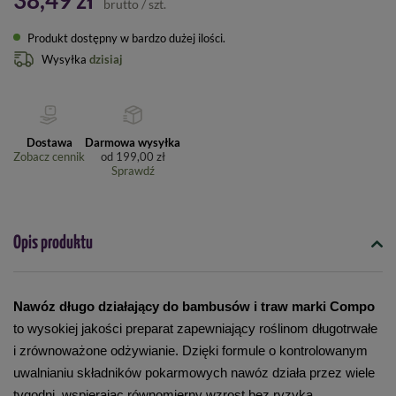
38,49 zł
brutto
/
szt.
Produkt dostępny w bardzo dużej ilości
Wysyłka
dzisiaj
Dostawa
Darmowa wysyłka
Zobacz cennik
od
199,00 zł
Sprawdź
Opis produktu
Nawóz długo działający do bambusów i traw marki Compo
to wysokiej jakości preparat zapewniający roślinom długotrwałe 
i zrównoważone odżywianie. Dzięki formule o kontrolowanym 
uwalnianiu składników pokarmowych nawóz działa przez wiele 
tygodni, wspierając równomierny wzrost bez ryzyka 