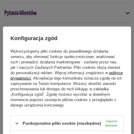
- Nowe nasadzenia - 20g / m2 - trawy ozdobne
- Nowe nasadzenia - 30g / m2 bambusy
Symbol
Pytania klientów
- Rośliny już kwitnące - 30g / m2 trawy ozdobne
4008398838478
- Rośliny już kwitnące - 40-50g / m2 bambusy
- Nowe nasadzenia -
 nawóz wymieszać z glebą przeznaczoną 
Opinie naszych klientów
Podmiot odpowiedzialny za ten produkt na terenie UE
Więcej
do sadzenia roślin
Konfiguracja zgód
- Rośliny już rosnące - 
nawóz rozsypać wokół roślin i 
Wykorzystujemy pliki cookies do prawidłowego działania
wymieszać z wierzchnią warstwą gleby lub wsypać granulki 
serwisu, aby oferować funkcje społecznościowe, analizować
nawozu do kilku otworów wokół rośliny 
Produkty powiązane
ruch i prowadzić działania marketingowe - zarówno przez nas,
- Granulki należy całkowicie zakryć glebą
jak i naszych Zaufanych Partnerów. Pliki cookies służą również
do personalizacji reklam. Więcej informacji znajdziesz w
polityce
- Po zastosowaniu obficie podlać rośliny wodą. Nawóz 
prywatności
. Akceptacja tego komunikatu oznacza zgodę na ich
stosować wyłącznie na glebę.
zapisywanie na Twoim komputerze. Możesz określić warunki
przechowywania lub dostępu do nich klikając w zakładkę
- Jednokrotne nawożenie dostarcza składniki pokarmowe przez 
„Konfiguracja zgód”. Zgodę możesz wycofać w dowolnym
cały sezon wegetacji.
momencie poprzez usunięcie plików cookies z przeglądarki z
danego urządzenia końcowego.
Skład:
- 18 % azot całkowity
Zawsze
Funkcjonalne pliki cookie (niezbędne)
aktywne
- 3 % całkowity pięciotlenek fosforu