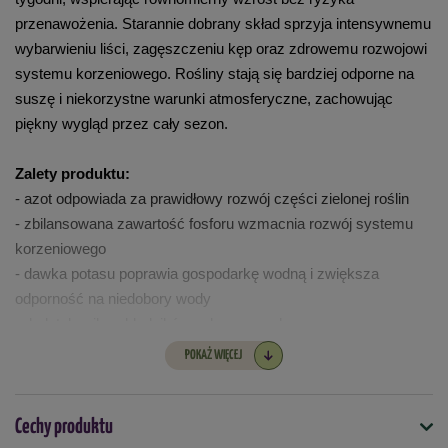
przenawożenia. Starannie dobrany skład sprzyja intensywnemu 
wybarwieniu liści, zagęszczeniu kęp oraz zdrowemu rozwojowi 
systemu korzeniowego. Rośliny stają się bardziej odporne na 
suszę i niekorzystne warunki atmosferyczne, zachowując 
piękny wygląd przez cały sezon.
Zalety produktu:
- azot odpowiada za prawidłowy rozwój części zielonej roślin
- zbilansowana zawartość fosforu wzmacnia rozwój systemu 
korzeniowego
- dawka potasu poprawia gospodarkę wodną i zwiększa 
odporność na niedobory wody
- dodatek mikroskładników pokarmowych oraz magnezu 
zapewnia zdrową i soczystą zieleń
POKAŻ WIĘCEJ
- dwufazowe uwalnianie składników pokarmowych
Stosowanie:
Cechy produktu