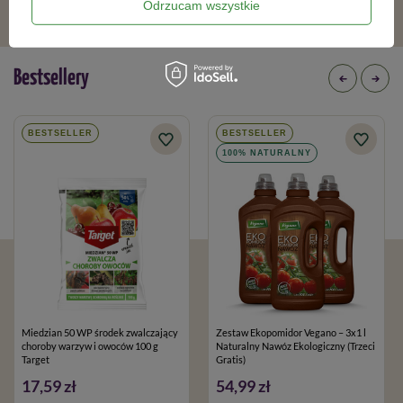
Odrzucam wszystkie
Bestsellery
BESTSELLER
BESTSELLER
100% NATURALNY
Miedzian 50 WP środek zwalczający
Zestaw Ekopomidor Vegano – 3x1 l
choroby warzyw i owoców 100 g
Naturalny Nawóz Ekologiczny (Trzeci
Target
Gratis)
17,59 zł
54,99 zł