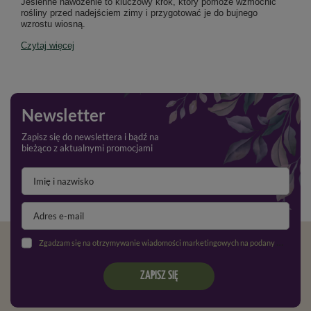
Jesienne nawożenie to kluczowy krok, który pomoże wzmocnić
rośliny przed nadejściem zimy i przygotować je do bujnego
wzrostu wiosną.
Czytaj więcej
Newsletter
Zapisz się do newslettera i bądź na
bieżąco z aktualnymi promocjami
Zgadzam się na otrzymywanie wiadomości marketingowych na podany adres e-mail oraz przetwarzanie danych osobowych zgodnie z
ZAPISZ SIĘ