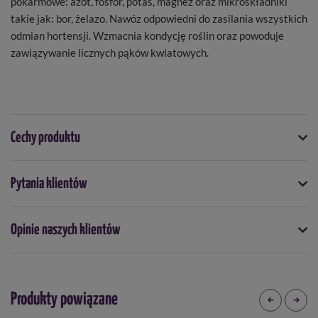
pokarmowe: azot, fosfor, potas, magnez oraz mikroskładniki
takie jak: bor, żelazo. Nawóz odpowiedni do zasilania wszystkich
odmian hortensji. Wzmacnia kondycję roślin oraz powoduje
zawiązywanie licznych pąków kwiatowych.
Cechy produktu
Symbol
Pytania klientów
5901875004054
Kiedy stosować
Opinie naszych klientów
kwiecień
maj
czerwiec
lipiec
sierpień
wrzesień
Forma
granulki
Produkty powiązane
Typ nawozu