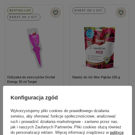
mineralny
BESTSELLER
RABAT OD 2 SZT.
RABAT OD 2 SZT.
Odżywka do storczyków Orchid
Nawóz do róż Moc Pąków 150 g
Energy 35 ml Target
5,49 zł
12,09 zł
Konfiguracja zgód
Wykorzystujemy pliki cookies do prawidłowego działania
Kategorie powiązane
serwisu, aby oferować funkcje społecznościowe, analizować
ruch i prowadzić działania marketingowe - zarówno przez nas,
jak i naszych Zaufanych Partnerów. Pliki cookies służą również
Nawozy dla roślin ozdobnych
,
do personalizacji reklam. Więcej informacji znajdziesz w
polityce