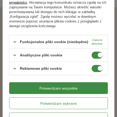
prywatności
. Akceptacja tego komunikatu oznacza zgodę na ich
zapisywanie na Twoim komputerze. Możesz określić warunki
przechowywania lub dostępu do nich klikając w zakładkę
„Konfiguracja zgód”. Zgodę możesz wycofać w dowolnym
Podobne produkty
momencie poprzez usunięcie plików cookies z przeglądarki z
danego urządzenia końcowego.
RABAT OD 2 SZT.
RABAT OD 2 SZT.
Zawsze
Funkcjonalne pliki cookie (niezbędne)
100% NATURALNY
aktywne
Analityczne pliki cookie
Reklamowe pliki cookie
Potwierdzam wszystkie
Płynny nawóz ekologiczny do
Nawóz do iglaków z
winorośli 1 l Target
mikroelementami 8 kg
Potwierdzam wybrane
17,59 zł
82,49 zł