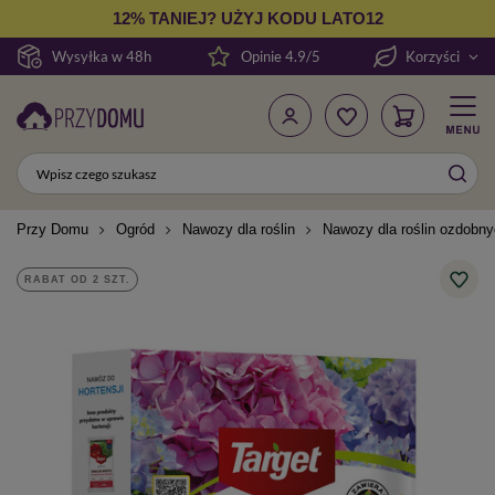
12% TANIEJ? UŻYJ KODU LATO12
Wysyłka w 48h
Opinie 4.9/5
Korzyści
Przy Domu
Ogród
Nawozy dla roślin
Nawozy dla roślin ozdobn
RABAT OD 2 SZT.