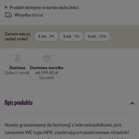
Produkt dostępny w bardzo dużej ilości
Wysyłka
dzisiaj
Zamów więcej,
2
szt.
-
5
%
3
szt.
-
7
%
4
szt.
-
10
%
zapłać mniej!
Dostawa
Darmowa wysyłka
Zobacz cennik
od
199,00 zł
Sprawdź
Opis produktu
Nawóz granulowany do hortensji z mikroskładnikami, jest
nawozem WE typu NPK, zawierającym podstawowe składniki