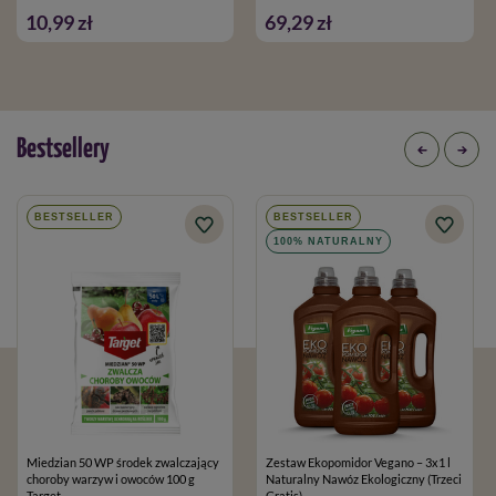
10,99 zł
69,29 zł
Bestsellery
BESTSELLER
BESTSELLER
100% NATURALNY
Miedzian 50 WP środek zwalczający
Zestaw Ekopomidor Vegano – 3x1 l
choroby warzyw i owoców 100 g
Naturalny Nawóz Ekologiczny (Trzeci
Target
Gratis)