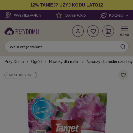
12% TANIEJ? UŻYJ KODU LATO12
Wysyłka w 48h
Opinie 4.9/5
Korzyści
Przy Domu
Ogród
Nawozy dla roślin
Nawozy dla roślin ozdobn
RABAT OD 2 SZT.