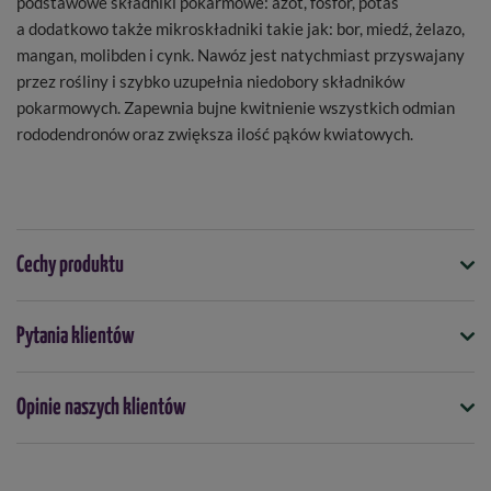
podstawowe składniki pokarmowe: azot, fosfor, potas
a dodatkowo także mikroskładniki takie jak: bor, miedź, żelazo,
mangan, molibden i cynk. Nawóz jest natychmiast przyswajany
przez rośliny i szybko uzupełnia niedobory składników
pokarmowych. Zapewnia bujne kwitnienie wszystkich odmian
rododendronów oraz zwiększa ilość pąków kwiatowych.
Cechy produktu
Symbol
Pytania klientów
5901875004412
Opakowanie
Opinie naszych klientów
150 g
Kiedy stosować
kwiecień
maj
czerwiec
lipiec
sierpień