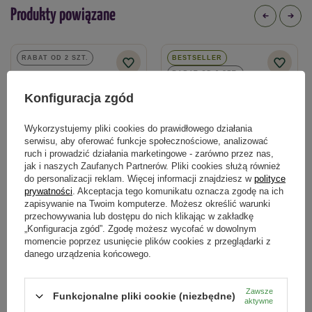
Produkty powiązane
Forma
proszek
RABAT OD 2 SZT.
BESTSELLER
Typ nawozu
RABAT OD 2 SZT.
mineralny
Konfiguracja zgód
Wykorzystujemy pliki cookies do prawidłowego działania
serwisu, aby oferować funkcje społecznościowe, analizować
ruch i prowadzić działania marketingowe - zarówno przez nas,
jak i naszych Zaufanych Partnerów. Pliki cookies służą również
do personalizacji reklam. Więcej informacji znajdziesz w
polityce
prywatności
. Akceptacja tego komunikatu oznacza zgodę na ich
zapisywanie na Twoim komputerze. Możesz określić warunki
Nawóz do trawników regeneracyjny
Odżywka do storczyków Orchid
przechowywania lub dostępu do nich klikając w zakładkę
z mikroelementami 1 kg
Energy 35 ml Target
„Konfiguracja zgód”. Zgodę możesz wycofać w dowolnym
momencie poprzez usunięcie plików cookies z przeglądarki z
18,69 zł
5,49 zł
danego urządzenia końcowego.
Zawsze
Funkcjonalne pliki cookie (niezbędne)
Kategorie powiązane
aktywne