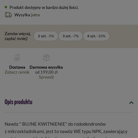
Produkt dostępny w bardzo dużej ilości
Wysyłka
jutro
Zamów więcej,
2
szt.
-
5
%
3
szt.
-
7
%
4
szt.
-
10
%
zapłać mniej!
Dostawa
Darmowa wysyłka
Zobacz cennik
od
199,00 zł
Sprawdź
Opis produktu
Nawóz " BUJNE KWITNIENIE" do rododendronów
z mikroskładnikami, jest to nawóz WE typu NPK, zawierający