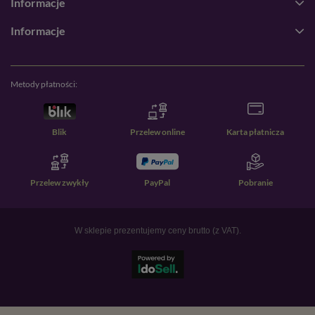
Informacje
Informacje
Metody płatności:
Blik
Przelew online
Karta płatnicza
Przelew zwykły
PayPal
Pobranie
W sklepie prezentujemy ceny brutto (z VAT).