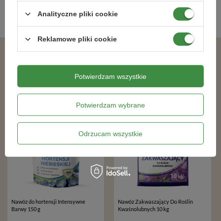
Analityczne pliki cookie
Nawozy dla roślin ozdobnych
,
Reklamowe pliki cookie
Podobne produkty
Potwierdzam wszystkie
RABAT OD 2 SZT.
RABAT OD 2 SZT.
Potwierdzam wybrane
Odrzucam wszystkie
Nawóz do hortensji Intensywne
Nawóz Zakwaszający Do Roślin
Barwy 150 g
Kwaśnolubnych 10 kg