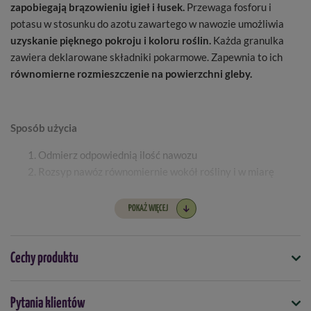
zapobiegają brązowieniu igieł i łusek.
Przewaga fosforu i
potasu w stosunku do azotu zawartego w nawozie umożliwia
uzyskanie pięknego pokroju i koloru roślin.
Każda granulka
zawiera deklarowane składniki pokarmowe. Zapewnia to ich
równomierne rozmieszczenie na powierzchni gleby.
Sposób użycia
Odmierz odpowiednią ilość nawozu
Rozsyp nawóz równomiernie wokół rośliny i w miarę
możliwości wymieszaj z wierzchnią warstwą gleby.
Po zastosowaniu nawozu roślinę obficie podlej wodą.
POKAŻ WIĘCEJ
Cechy produktu
2
Wydajność:
wystarcza na maksymalnie 66 m
Wielkość opakowania:
1 kg
Symbol
Pytania klientów
5907102011406