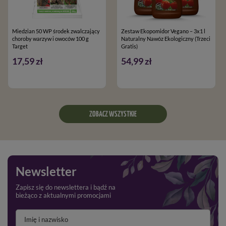
Miedzian 50 WP środek zwalczający
Zestaw Ekopomidor Vegano – 3x1 l
choroby warzyw i owoców 100 g
Naturalny Nawóz Ekologiczny (Trzeci
Target
Gratis)
17,59 zł
54,99 zł
ZOBACZ WSZYSTKIE
Newsletter
Zapisz się do newslettera i bądź na
bieżąco z aktualnymi promocjami