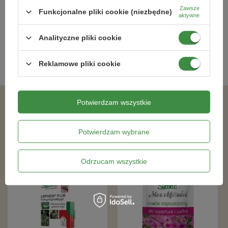
Innych Powierzchniach 200 ml
Zawsze
Funkcjonalne pliki cookie (niezbędne)
aktywne
10,99 zł
49,49 zł
Analityczne pliki cookie
Kategorie powiązane
Reklamowe pliki cookie
Potwierdzam wszystkie
Podobne produkty
Potwierdzam wybrane
Akcesoria
Odrzucam wszystkie
[product id="708,148,306,661"]