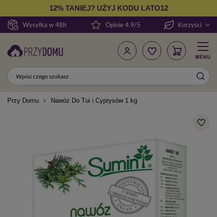
12% TANIEJ? UŻYJ KODU LATO12
Wysyłka w 48h
Opinie 4.9/5
Korzyści
Przy Domu
Nawóz Do Tui i Cyprysów 1 kg