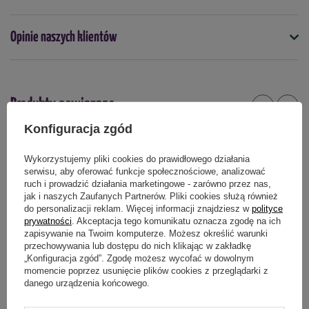
Dostępny również w opakowaniu:
2,5 kg
Kiedy stosować
Skład nawozu
Opinie naszych klientów
kwiecień
maj
czerwiec
lipiec
sierpień
azot (N),
Forma
fosfor (P),
granulki
potas (K),
Produkty powiązane
magnez (Mg),
Typ nawozu
Konfiguracja zgód
mineralny
wapń (Ca),
siarka (S),
Wykorzystujemy pliki cookies do prawidłowego działania
bor (B),
Podmiot odpowiedzialny za ten produkt na terenie UE
Więcej
serwisu, aby oferować funkcje społecznościowe, analizować
miedź (Cu),
ruch i prowadzić działania marketingowe - zarówno przez nas,
żelazo (Fe),
jak i naszych Zaufanych Partnerów. Pliki cookies służą również
do personalizacji reklam. Więcej informacji znajdziesz w
polityce
mangan (Mn),
prywatności
. Akceptacja tego komunikatu oznacza zgodę na ich
molibden (Mo),
zapisywanie na Twoim komputerze. Możesz określić warunki
cynk (Zn).
przechowywania lub dostępu do nich klikając w zakładkę
„Konfiguracja zgód”. Zgodę możesz wycofać w dowolnym
momencie poprzez usunięcie plików cookies z przeglądarki z
danego urządzenia końcowego.
Nawóz Do Paproci 250 ml
Finisher Na Mech w Trawniku i