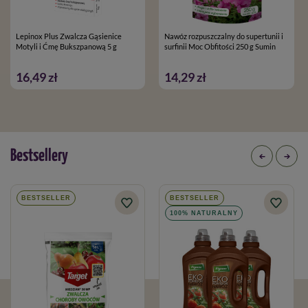
Lepinox Plus Zwalcza Gąsienice
Nawóz rozpuszczalny do supertunii i
Motyli i Ćmę Bukszpanową 5 g
surfinii Moc Obfitości 250 g Sumin
16,49 zł
14,29 zł
Bestsellery
BESTSELLER
BESTSELLER
100% NATURALNY