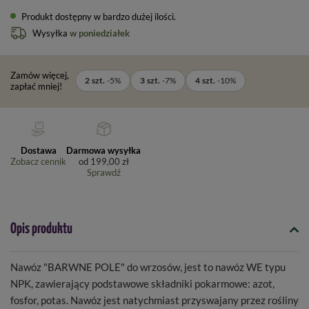
Produkt dostępny w bardzo dużej ilości
Wysyłka
w poniedziałek
Zamów więcej,
2
szt.
-
5
%
3
szt.
-
7
%
4
szt.
-
10
%
zapłać mniej!
Dostawa
Darmowa wysyłka
Zobacz cennik
od
199,00 zł
Sprawdź
Opis produktu
Nawóz "BARWNE POLE" do wrzosów, jest to nawóz WE typu
NPK, zawierający podstawowe składniki pokarmowe: azot,
fosfor, potas. Nawóz jest natychmiast przyswajany przez rośliny