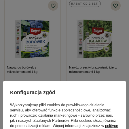
RABAT OD 2 SZT.
Typ nawozu
mineralny
Nawóz do borówek z
Nawóz przeciw brązowieniu igieł z
mikroelementami 1 kg
mikroelementami 1 kg
18,69 zł
18,69 zł
Konfiguracja zgód
Kategorie powiązane
Wykorzystujemy pliki cookies do prawidłowego działania
serwisu, aby oferować funkcje społecznościowe, analizować
ruch i prowadzić działania marketingowe - zarówno przez nas,
Nawozy dla roślin ozdobnych
,
jak i naszych Zaufanych Partnerów. Pliki cookies służą również
do personalizacji reklam. Więcej informacji znajdziesz w
polityce