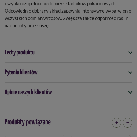
i szybko uzupełnia niedobory składników pokarmowych.
Odpowiednio dobrany skład zapewnia intensywne wybarwienie
wszystkich odmian wrzosów. Zwiększa także odporność roślin
na choroby oraz suszę.
Cechy produktu
Symbol
Pytania klientów
5901875006485
Opakowanie
Opinie naszych klientów
150 g
Kiedy stosować
kwiecień
maj
czerwiec
lipiec
sierpień
Produkty powiązane
Forma
proszek