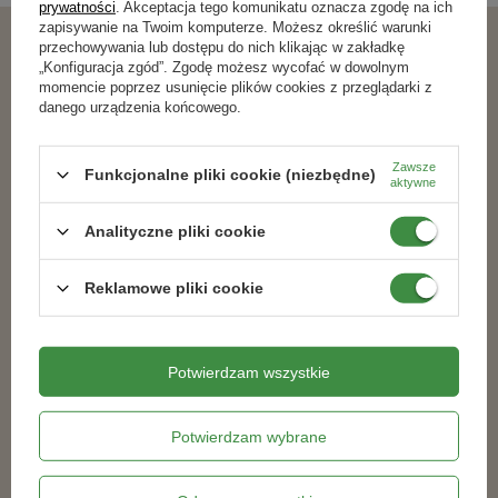
prywatności
. Akceptacja tego komunikatu oznacza zgodę na ich
zapisywanie na Twoim komputerze. Możesz określić warunki
przechowywania lub dostępu do nich klikając w zakładkę
Podobne produkty
„Konfiguracja zgód”. Zgodę możesz wycofać w dowolnym
momencie poprzez usunięcie plików cookies z przeglądarki z
danego urządzenia końcowego.
RABAT OD 2 SZT.
RABAT OD 2 SZT.
Zawsze
Funkcjonalne pliki cookie (niezbędne)
aktywne
Analityczne pliki cookie
Reklamowe pliki cookie
Potwierdzam wszystkie
Pałeczki nawozowe do roślin
Nawóz płynny do storczyków Moc
kwitnących 40 szt.
Kwiatów 0,5 l
Potwierdzam wybrane
9,34 zł
13,19 zł