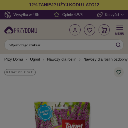
12% TANIEJ? UŻYJ KODU LATO12
Wysyłka w 48h
Opinie 4.9/5
Korzyści
Przy Domu
Ogród
Nawozy dla roślin
Nawozy dla roślin ozdobn
RABAT OD 2 SZT.