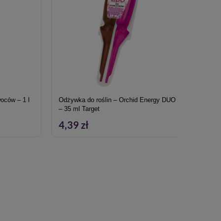
oców – 1 l
Odżywka do roślin – Orchid Energy DUO
Nawóz
– 35 ml Target
4,39 zł
86,