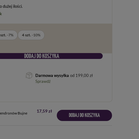
dużej ilości
k
szt.
-
7
%
4
szt.
-
10
%
DODAJ DO KOSZYKA
Darmowa wysyłka
od
199,00 zł
Sprawdź
17,59 zł
dendronów Bujne
DODAJ DO KOSZYKA