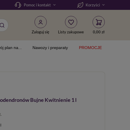
Pomoc i kontakt
Korzyści
Zaloguj się
Listy zakupowe
0,00 zł
ój plan na...
Nawozy i preparaty
PROMOCJE
odendronów Bujne Kwitnienie 1 l
t.
l