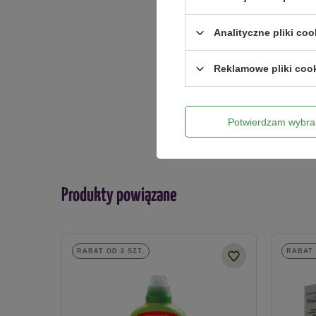
Analityczne pliki coo
Twoje imię
Reklamowe pliki coo
Twój email
Potwierdzam wybra
Produkty powiązane
RABAT OD 2 SZT.
RABAT 