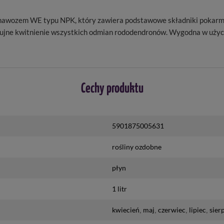
zem WE typu NPK, który zawiera podstawowe składniki pokarmowe: 
a bujne kwitnienie wszystkich odmian rododendronów. Wygodna w użyc
Cechy produktu
5901875005631
rośliny ozdobne
płyn
1 litr
kwiecień
maj
czerwiec
lipiec
sier