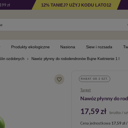
12% TANIEJ? UŻYJ KODU LATO12
199 zł
y
Produkty ekologiczne
Nasiona
Siew i rozsada
Tw
ślin ozdobnych
Nawóz płynny do rododendronów Bujne Kwitnienie 1 l
RABAT OD 2 SZT.
Target
Nawóz płynny do rod
17,59 zł
brutto
/
sz
Cena jednostkowa
17,59 zł / 