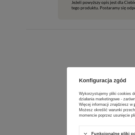
Jeżeli powyższy opis jest dla Cieb
tego produktu. Postaramy się odpo
Konfiguracja zgód
Treść twojej o
Wykorzystujemy pliki cookies d
działania marketingowe - zarówn
Więcej informacji znajdziesz w
Możesz określić warunki przec
momencie poprzez usunięcie pl
Dodaj włas
Funkcjonalne pliki c