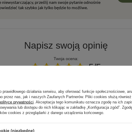
ie niewystarczający, prześlij nam swoje pytanie odnośnie
wiedzieć tak szybko jak tylko będzie to możliwe.
Napisz swoją opinię
Twoja ocena:
5/5
pinii
o prawidłowego działania serwisu, aby oferować funkcje społecznościowe, an
o przez nas, jak i naszych Zaufanych Partnerów. Pliki cookies służą również 
polityce prywatności
. Akceptacja tego komunikatu oznacza zgodę na ich zap
howywania lub dostępu do nich klikając w zakładkę „Konfiguracja zgód”. Zg
ików cookies z przeglądarki z danego urządzenia końcowego.
ne zdjęcie produktu:
ookie (niezbędne)