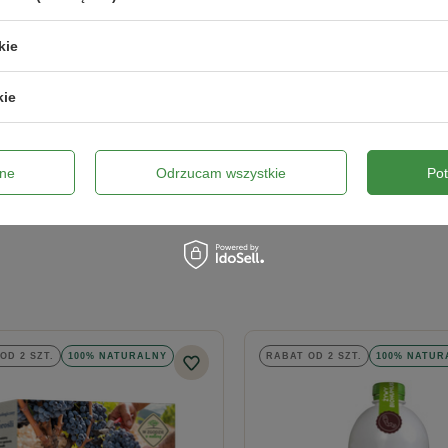
kie
kie
ne
Odrzucam wszystkie
Po
Wyślij opinię
OD 2 SZT.
100% NATURALNY
RABAT OD 2 SZT.
100% NATUR