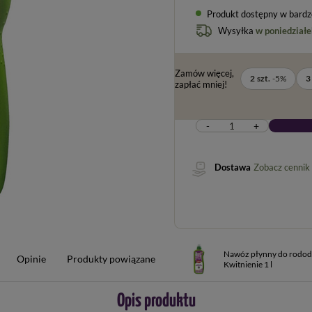
Produkt dostępny w bardzo 
Wysyłka
w poniedziałe
Zamów więcej,
2
szt.
-
5
%
3
zapłać mniej!
-
+
Dostawa
Zobacz cennik
Nawóz płynny do rodo
Opinie
Produkty powiązane
Kwitnienie 1 l
Opis produktu