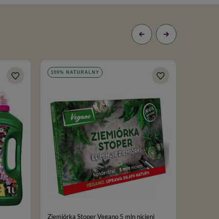
100% NATURALNY
DOSTAW
Ziemiórka Stoper Vegano 5 mln nicieni
Złotooki 