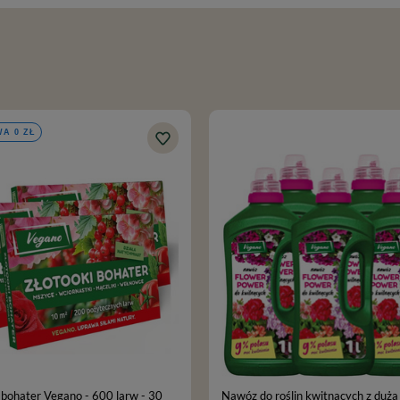
A 0 ZŁ
 bohater Vegano - 600 larw - 30
Nawóz do roślin kwitnących z dużą