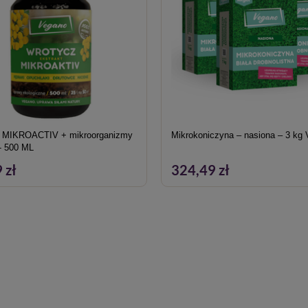
waniem bezpieczeństwa. Przed każdym użyciem przeczytaj informa
nywać jedynie osoby pełnoletnie oraz posiadające kwalifikacje w
 dnia 08.03.2013
zmy
Mikrokoniczyna – nasiona – 3 kg
- 500 ML
 zł
324,49 zł