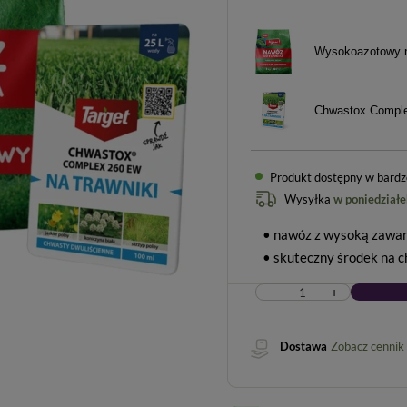
Wysokoazotowy na
Chwastox Compl
Produkt dostępny w bardzo 
Wysyłka
w poniedziałe
• nawóz z wysoką zawar
• skuteczny środek na 
-
+
Dostawa
Zobacz cennik