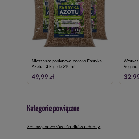
Zaświadczenie
Ze środków ochrony roślin należy korzystać z zacho
produktu. Nabycie środków ochrony roślin mogą doko
określone w art.28 ustawy o środkach ochrony roślin z
Mieszanka poplonowa Vegano Fabryka
Wrotycz MIKROACTIV + mikroorgani
Azotu - 3 kg - do 210 m²
Vegano 
49,99 zł
32,99
Kategorie powiązane
Zestawy nawozów i środków ochrony
,