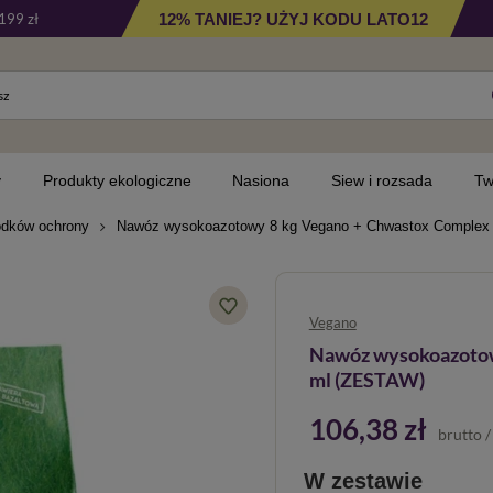
12% TANIEJ? UŻYJ KODU LATO12
199 zł
y
Produkty ekologiczne
Nasiona
Siew i rozsada
Tw
odków ochrony
Nawóz wysokoazotowy 8 kg Vegano + Chwastox Complex
Vegano
Nawóz wysokoazotow
ml (ZESTAW)
106,38 zł
brutto
W zestawie