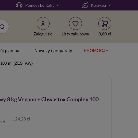
Pomoc i kontakt
Korzyści
Zaloguj się
Listy zakupowe
0,00 zł
ój plan na...
Nawozy i preparaty
PROMOCJE
 100 ml (ZESTAW)
y 8 kg Vegano + Chwastox Complex 100
124,28 zł
/
szt.