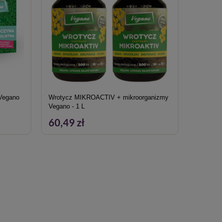
cję zamieszczone w etykiecie i informacje dotyczące
ymagane od osób nabywających środki ochrony roślin,
 Vegano
Wrotycz MIKROACTIV + mikroorganizmy
Złotooki 
Vegano - 1 L
m2 ochr
60,49 zł
241,9