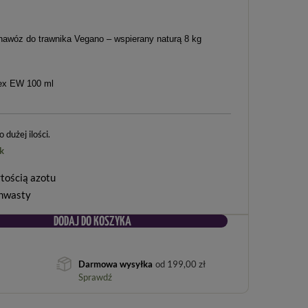
wóz do trawnika Vegano – wspierany naturą 8 kg
ex EW 100 ml
dużej ilości
k
tością azotu
chwasty
DODAJ DO KOSZYKA
Darmowa wysyłka
od
199,00 zł
Sprawdź