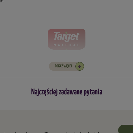
in.
 dwuliściennych na trawnikach
to skuteczny preparat ułatwiający
POKAŻ WIĘCEJ
ch deformację, zahamowanie wzrostu i zamierania roślin. Produkt dzia
nie, jego działanie jest długotrwałe i skuteczne już od pierwszego uż
lex 260 EW?
Najczęściej zadawane pytania