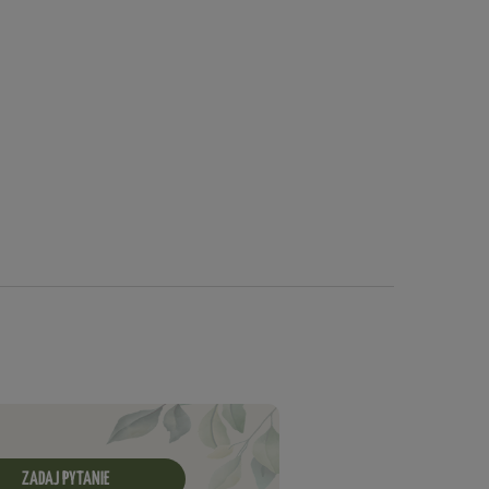
 pielęgnację trawnika. Jak działa Chwastox? Składniki
ła kontaktowo i stosowany jest dolistnie. Dzięki temu,
ycia.
ZADAJ PYTANIE