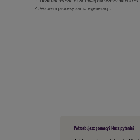
Dodatek mączki bazaltowej dla wzmocnienia rośl
Wspiera procesy samoregeneracji.
Chwastox Complex 260 EW do zwalczania chwastów
środka są pobierane przez liście chwastów powodując i
że preparat przenika do korzeni i powoduje ich obumiera
Dlaczego warto wybrać Chwastox Comp
Efekty widoczne po kilku dniach.
Łączy trzy substancje czynne.
Wykazuje działanie selektywne.
Potrzebujesz pomocy? Masz pytania?
Działa układowo.