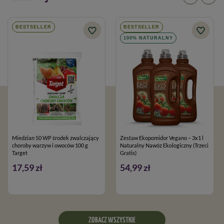
BESTSELLER
BESTSELLER
100% NATURALNY
Miedzian 50 WP środek zwalczający
Zestaw Ekopomidor Vegano – 3x1 l
choroby warzyw i owoców 100 g
Naturalny Nawóz Ekologiczny (Trzeci
Target
Gratis)
17,59 zł
54,99 zł
ZOBACZ WSZYSTKIE