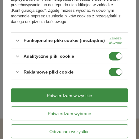
przechowywania lub dostępu do nich klikając w zakładkę
„Konfiguracja zgód”. Zgodę możesz wycofać w dowolnym
momencie poprzez usunięcie plików cookies z przeglądarki z
danego urządzenia końcowego.
Zawsze
Funkcjonalne pliki cookie (niezbędne)
aktywne
Pietruszka Naciowa 'Einfache
Fasola zwykła Saxa Phaseolus
Schnitt' – Kiepenkerl
vulgaris var. nanus
Analityczne pliki cookie
8,79 zł
16,49 zł
Reklamowe pliki cookie
Kategorie powiązane
Potwierdzam wszystkie
Nasiona warzyw
,
Potwierdzam wybrane
Odrzucam wszystkie
Podobne produkty