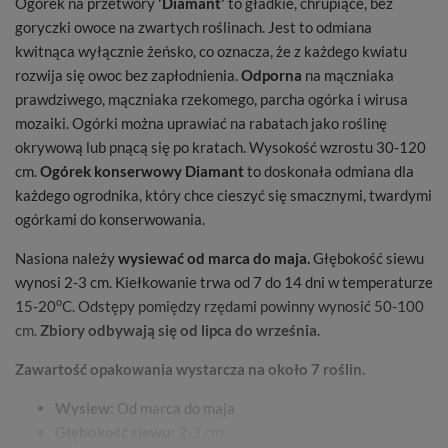
Ogórek na przetwory
'Diamant'
to gładkie, chrupiące, bez
goryczki owoce na zwartych roślinach. Jest to odmiana
kwitnąca wyłącznie żeńsko, co oznacza, że z każdego kwiatu
rozwija się owoc bez zapłodnienia.
Odporna
na mączniaka
prawdziwego, mączniaka rzekomego, parcha ogórka i wirusa
mozaiki. Ogórki można uprawiać na rabatach jako roślinę
okrywową lub pnącą się po kratach. Wysokość wzrostu 30-120
cm.
Ogórek konserwowy Diamant
to doskonała odmiana dla
każdego ogrodnika, który chce cieszyć się smacznymi, twardymi
ogórkami do konserwowania.
Nasiona należy
wysiewać od marca do maja.
Głębokość siewu
wynosi 2-3 cm. Kiełkowanie trwa od 7 do 14 dni w temperaturze
o
15-20
C. Odstępy pomiędzy rzędami powinny wynosić 50-100
cm.
Zbiory odbywają się od lipca do września.
Zawartość opakowania wystarcza na około 7 roślin.
Wysiew:
Od marca do maja
Głębokość siewu:
2-3 cm