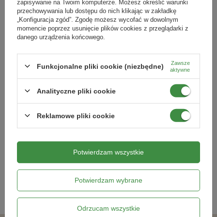
zapisywanie na Twoim komputerze. Możesz określić warunki
przechowywania lub dostępu do nich klikając w zakładkę
Podmiot odpowiedzialny za ten produkt na terenie UE
Więcej
„Konfiguracja zgód”. Zgodę możesz wycofać w dowolnym
momencie poprzez usunięcie plików cookies z przeglądarki z
danego urządzenia końcowego.
Zawsze
Funkcjonalne pliki cookie (niezbędne)
aktywne
Analityczne pliki cookie
Cukinia Soleil
Lobelia przylądkowa 'Kaiser Wilhelm'
Reklamowe pliki cookie
- Nasiona - Kiepenkerl
16,49 zł
8,79 zł
Potwierdzam wszystkie
Kategorie powiązane
Potwierdzam wybrane
Nasiona warzyw
,
Odrzucam wszystkie