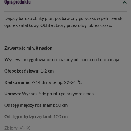
Opis produktu
Dający bardzo obfity plon, pozbawiony goryczki, w pełni żeński
ogórek sałatkowy. Obfite zbiory przez długi okres czasu.
Zawartość min. 8 nasion
Wysiew:
przygotowanie do rozsady od marca do końca maja
Głębokość siewu:
1-2 cm
0
Kiełkowanie:
7-14 dni w temp. 22-24
C
Uprawa
: Wysadzić do gruntu po przymrozkach
Odstęp między roślinami:
50 cm
Odstęp między rzędami:
100 cm
Zbiory
: VI-IX