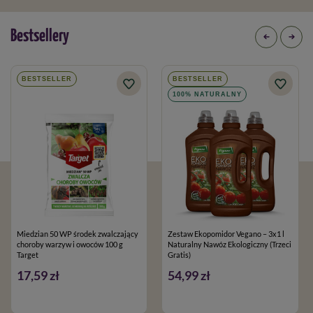
Bestsellery
BESTSELLER
BESTSELLER
100% NATURALNY
Miedzian 50 WP środek zwalczający
Zestaw Ekopomidor Vegano – 3x1 l
choroby warzyw i owoców 100 g
Naturalny Nawóz Ekologiczny (Trzeci
Target
Gratis)
17,59 zł
54,99 zł