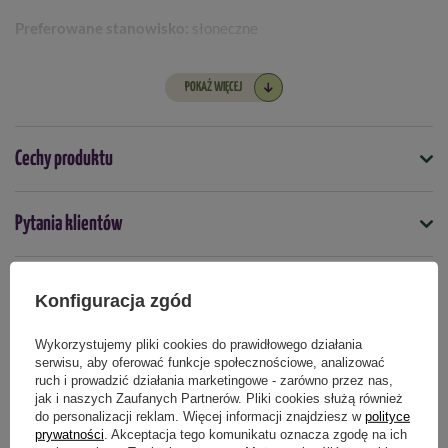
Preferowane stanowisko:
słoneczne
Długość owocu:
5 - 10 cm
POKAŻ WIĘCEJ
Długość życia:
jednoroczne
Zimotrwałość:
nie
Cechy produktu
Odmiana F1:
tak
Symbol
Pytania klientów
4000159081611
Nasiona na taśmie
Opinie naszych klientów
nie
Konfiguracja zgód
Odporność na choroby
Wykorzystujemy pliki cookies do prawidłowego działania
nie dotyczy
serwisu, aby oferować funkcje społecznościowe, analizować
ruch i prowadzić działania marketingowe - zarówno przez nas,
Produkty powiązane
jak i naszych Zaufanych Partnerów. Pliki cookies służą również
Termin wysiewu
do personalizacji reklam. Więcej informacji znajdziesz w
polityce
marzec
kwiecień
maj
prywatności
. Akceptacja tego komunikatu oznacza zgodę na ich