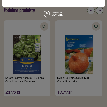
Podobne produkty
Sałata Lodowa 'Danilo' – Nasiona
Dynia Hokkaido Uchiki Kuri
Otoczkowane – Kiepenkerl
Cucurbita maxima
21,99 zł
19,79 zł