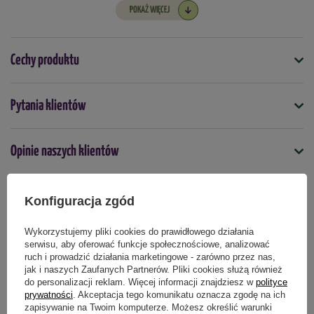
System odprowadzania wody:
nie
POKAŻ WIĘCEJ
Kolor:
naturalne drewno
Wzór:
jumper
Wymiary:
śr. 110 mm, wys. 84 mm
Cechy produktu
Materiał:
tworzywo z recyklingu z dodatkiem drewna
Symbol
Pytania klientów
5900119388677
Kolor
Opinie naszych klientów
Naturalne drewno
Kształt
Konfiguracja zgód
Okrągły
Produkty powiązane
Przeznaczenie
Wykorzystujemy pliki cookies do prawidłowego działania
do domu/mieszkania
serwisu, aby oferować funkcje społecznościowe, analizować
ruch i prowadzić działania marketingowe - zarówno przez nas,
jak i naszych Zaufanych Partnerów. Pliki cookies służą również
do personalizacji reklam. Więcej informacji znajdziesz w
polityce
Podmiot odpowiedzialny za ten produkt na terenie UE
Więcej
prywatności
. Akceptacja tego komunikatu oznacza zgodę na ich
zapisywanie na Twoim komputerze. Możesz określić warunki