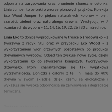
odporna na zarysowania oraz promienie słoneczne osłonka.
Linia Jumper to osłonki o wzorze pionowych prążków. Kolekcja
Eco Wood Jumper to piękno naturalnych kolorów – bieli,
szarości, zieleni oraz naturalnego drewna. Występują w 7
rozmiarach do wyboru – 11, 14, 16, 19, 22, 26 i 30 cm średnicy.
Linia Eko
to donice wyprodukowane
w trosce o środowisko
– z
tworzywa z recyklingu, oraz w przypadku
Eco Wood
– z
wykorzystaniem wiór drzewnych pozostałych po produkcji
drewnianych wyrobów. Odpad ten zyskuje nowe życie, dzięki
wykorzystaniu go do stworzenia kompozytu tworzywowo-
drzewnego, który charakteryzuje się tak wyjątkową
wytrzymałością. Doniczki i osłonki z tej linii mają do 40%
drewna w swoim składzie, dzięki czemu są ekologiczne i
wykazują się wysoką odpornością na zarysowania i degradację
termiczną.
Zastosowanie:
osłonka