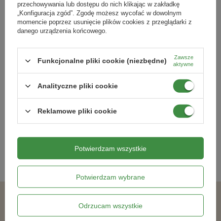
przechowywania lub dostępu do nich klikając w zakładkę
„Konfiguracja zgód”. Zgodę możesz wycofać w dowolnym
momencie poprzez usunięcie plików cookies z przeglądarki z
danego urządzenia końcowego.
Zawsze
Funkcjonalne pliki cookie (niezbędne)
aktywne
Osłonka-Doniczka Magnolia Eco
Skrzynka balkonowa Bona 50 cm –
Wood 260 Jumper Zielony Leśny
ceglasty – Lamela
Analityczne pliki cookie
23,09 zł
16,49 zł
Reklamowe pliki cookie
Kategorie powiązane
Potwierdzam wszystkie
Doniczki i osłonki
,
Potwierdzam wybrane
Podobne produkty
Odrzucam wszystkie