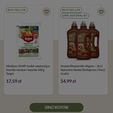
BESTSELLER
BESTSELLER
100% NATURALNY
Miedzian 50 WP środek zwalczający
Zestaw Ekopomidor Vegano – 3x1 l
choroby warzyw i owoców 100 g
Naturalny Nawóz Ekologiczny (Trzeci
Target
Gratis)
17,59 zł
54,99 zł
ZOBACZ WSZYSTKIE