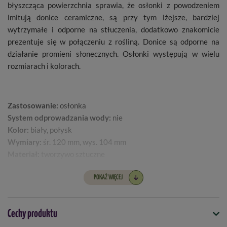
błyszcząca powierzchnia sprawia, że osłonki z powodzeniem
imitują donice ceramiczne, są przy tym lżejsze, bardziej
wytrzymałe i odporne na stłuczenia, dodatkowo znakomicie
prezentuje się w połączeniu z rośliną. Donice są odporne na
działanie promieni słonecznych. Osłonki występują w wielu
rozmiarach i kolorach.
Zastosowanie:
osłonka
System odprowadzania wody:
nie
Kolor:
biały, połysk
Wymiary:
śr. 120 mm, wys. 104 mm
Materiał:
tworzywo sztuczne
POKAŻ WIĘCEJ
Cechy produktu