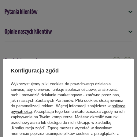
Symbol
Pytania klientów
5900119052004
Kolor
Opinie naszych klientów
Biały
Kształt
Okrągły
Produkty powiązane
Przeznaczenie
Konfiguracja zgód
do domu/mieszkania
Wykorzystujemy pliki cookies do prawidłowego działania
serwisu, aby oferować funkcje społecznościowe, analizować
Podmiot odpowiedzialny za ten produkt na terenie UE
Więcej
ruch i prowadzić działania marketingowe - zarówno przez nas,
jak i naszych Zaufanych Partnerów. Pliki cookies służą również
do personalizacji reklam. Więcej informacji znajdziesz w
polityce
prywatności
. Akceptacja tego komunikatu oznacza zgodę na ich
zapisywanie na Twoim komputerze. Możesz określić warunki
przechowywania lub dostępu do nich klikając w zakładkę
„Konfiguracja zgód”. Zgodę możesz wycofać w dowolnym
momencie poprzez usunięcie plików cookies z przeglądarki z