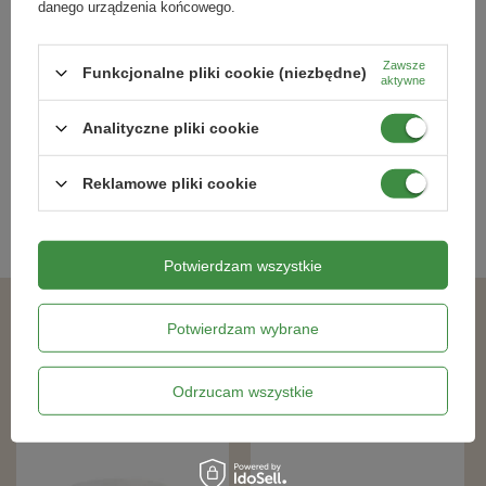
danego urządzenia końcowego.
Osłonka-Doniczka Magnolia fi 210
Osłonka-Doniczka Magnolia fi 250
Kremowa
Czarna
Zawsze
Funkcjonalne pliki cookie (niezbędne)
aktywne
16,49 zł
21,99 zł
Analityczne pliki cookie
Kategorie powiązane
Reklamowe pliki cookie
Doniczki i osłonki
,
Potwierdzam wszystkie
Podobne produkty
Potwierdzam wybrane
Odrzucam wszystkie