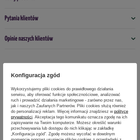
Symbol
Pytania klientów
5900119742004
Kolor
Opinie naszych klientów
Kremowy
Kształt
Okrągły
Produkty powiązane
Przeznaczenie
Konfiguracja zgód
do domu/mieszkania
Wykorzystujemy pliki cookies do prawidłowego działania
serwisu, aby oferować funkcje społecznościowe, analizować
Podmiot odpowiedzialny za ten produkt na terenie UE
Więcej
ruch i prowadzić działania marketingowe - zarówno przez nas,
jak i naszych Zaufanych Partnerów. Pliki cookies służą również
do personalizacji reklam. Więcej informacji znajdziesz w
polityce
prywatności
. Akceptacja tego komunikatu oznacza zgodę na ich
zapisywanie na Twoim komputerze. Możesz określić warunki
przechowywania lub dostępu do nich klikając w zakładkę
„Konfiguracja zgód”. Zgodę możesz wycofać w dowolnym
momencie poprzez usunięcie plików cookies z przeglądarki z