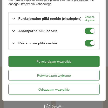
danego urządzenia końcowego.
Osłonka doniczka Ø340 mm Frida –
Osłonka-Doniczka Magnolia fi 210
Zawsze
biała – Lamela
Czarna
Funkcjonalne pliki cookie (niezbędne)
aktywne
63,79 zł
16,49 zł
Analityczne pliki cookie
Reklamowe pliki cookie
Kategorie powiązane
Doniczki i osłonki
,
Potwierdzam wszystkie
Potwierdzam wybrane
Podobne produkty
Odrzucam wszystkie