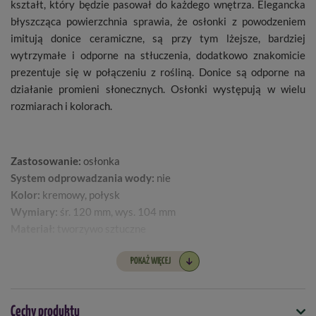
kształt, który będzie pasował do każdego wnętrza. Elegancka
błyszcząca powierzchnia sprawia, że osłonki z powodzeniem
imitują donice ceramiczne, są przy tym lżejsze, bardziej
wytrzymałe i odporne na stłuczenia, dodatkowo znakomicie
prezentuje się w połączeniu z rośliną. Donice są odporne na
działanie promieni słonecznych. Osłonki występują w wielu
rozmiarach i kolorach.
Zastosowanie:
osłonka
System odprowadzania wody:
nie
Kolor:
kremowy, połysk
Wymiary:
śr. 120 mm, wys. 104 mm
Materiał:
tworzywo sztuczne
POKAŻ WIĘCEJ
Cechy produktu