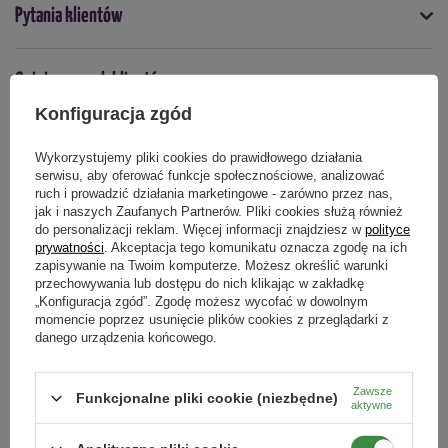
Symbol
Pytania klientów
5900119832057
Kolor
Opinie naszych klientów
Mokka
Konfiguracja zgód
Kształt
Okrągły
Wykorzystujemy pliki cookies do prawidłowego działania
Produkty powiązane
serwisu, aby oferować funkcje społecznościowe, analizować
Przeznaczenie
ruch i prowadzić działania marketingowe - zarówno przez nas,
jak i naszych Zaufanych Partnerów. Pliki cookies służą również
do domu/mieszkania
do personalizacji reklam. Więcej informacji znajdziesz w
polityce
prywatności
. Akceptacja tego komunikatu oznacza zgodę na ich
zapisywanie na Twoim komputerze. Możesz określić warunki
Podmiot odpowiedzialny za ten produkt na terenie UE
Więcej
przechowywania lub dostępu do nich klikając w zakładkę
„Konfiguracja zgód”. Zgodę możesz wycofać w dowolnym
momencie poprzez usunięcie plików cookies z przeglądarki z
danego urządzenia końcowego.
Zawsze
Funkcjonalne pliki cookie (niezbędne)
aktywne