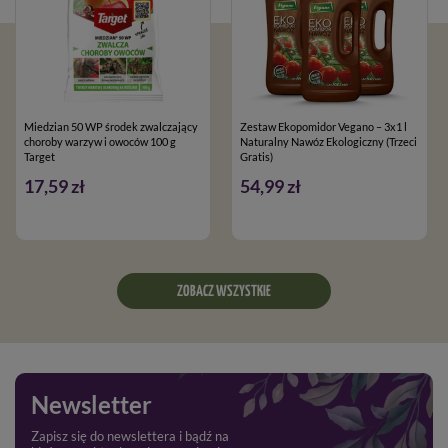
Miedzian 50 WP środek zwalczający
Zestaw Ekopomidor Vegano – 3x1 l
choroby warzyw i owoców 100 g
Naturalny Nawóz Ekologiczny (Trzeci
Target
Gratis)
17,59 zł
54,99 zł
ZOBACZ WSZYSTKIE
Newsletter
Zapisz się do newslettera i bądź na