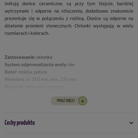
imitują donice ceramiczne, są przy tym lżejsze, bardziej
wytrzymałe i odporne na stłuczenia, dodatkowo znakomicie
prezentuje się w połączeniu z rośliną. Donice są odporne na
działanie promieni słonecznych. Osłonki występują w wielu
rozmiarach i kolorach.
Zastosowanie:
osłonka
System odprowadzania wody:
nie
Kolor:
mokka, połysk
Wymiary:
śr. 250 mm, wys. 220 mm
Materiał:
tworzywo sztuczne
POKAŻ WIĘCEJ
Cechy produktu