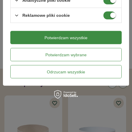
Analityczne pliki cookie
Osłonka-Doniczka Magnolia fi 155
Osłonka-Doniczka Magnolia fi 135
Biała
Biała
Reklamowe pliki cookie
8,79 zł
7,69 zł
Potwierdzam wszystkie
Kategorie powiązane
Potwierdzam wybrane
Doniczki i osłonki
,
Odrzucam wszystkie
Podobne produkty