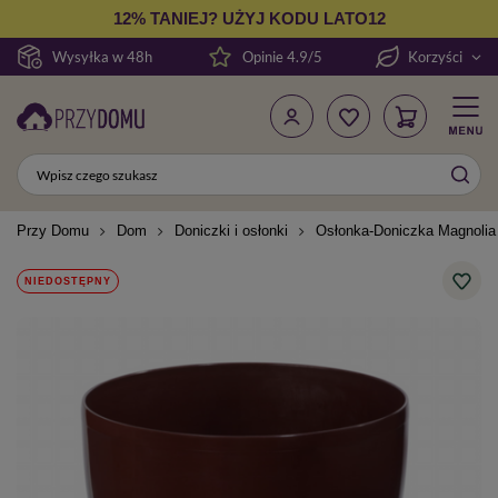
12% TANIEJ? UŻYJ KODU LATO12
Wysyłka w 48h
Opinie 4.9/5
Korzyści
Przy Domu
Dom
Doniczki i osłonki
Osłonka-Doniczka Magnolia
NIEDOSTĘPNY