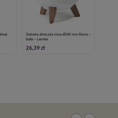
Wood
Osłonka doniczka misa Ø240 mm Roma –
Osłonka
biała – Lamela
300 Jum
26,39 zł
32,99