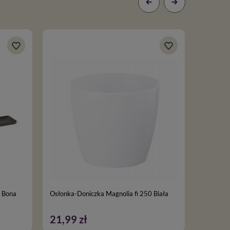
j Bona
Osłonka-Doniczka Magnolia fi 250 Biała
Osłonka-
21,99 zł
8,79 z