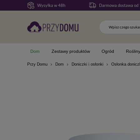
Wysyłka w 48h
Darmowa dostawa od 
Dom
Zestawy produktów
Ogród
Roślin
Przy Domu
Dom
Doniczki i osłonki
Osłonka donicz