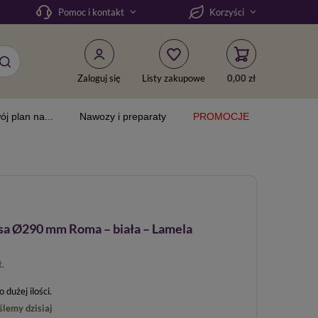
Pomoc i kontakt
Korzyści
Zaloguj się
Listy zakupowe
0,00 zł
ój plan na...
Nawozy i preparaty
PROMOCJE
sa Ø290 mm Roma – biała – Lamela
t.
dużej ilości
ślemy dzisiaj