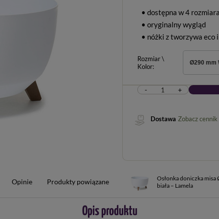
• dostępna w 4 rozmiar
• oryginalny wygląd
• nóżki z tworzywa eco 
Rozmiar \
Ø290 mm \
Kolor
-
+
Dostawa
Zobacz cennik
Osłonka doniczka mis
Opinie
Produkty powiązane
biała – Lamela
Opis produktu