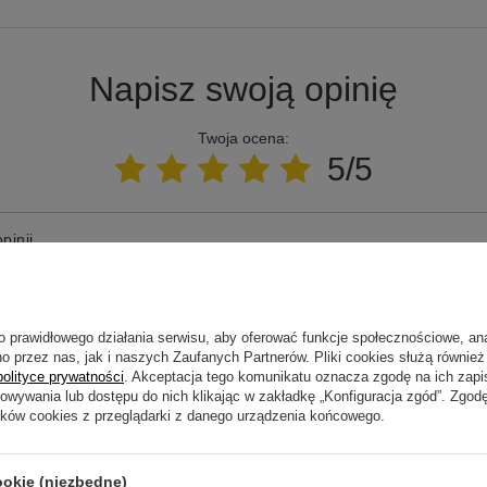
Napisz swoją opinię
Twoja ocena:
5/5
pinii
o prawidłowego działania serwisu, aby oferować funkcje społecznościowe, an
o przez nas, jak i naszych Zaufanych Partnerów. Pliki cookies służą również 
ne zdjęcie produktu:
polityce prywatności
. Akceptacja tego komunikatu oznacza zgodę na ich zap
howywania lub dostępu do nich klikając w zakładkę „Konfiguracja zgód”. Zg
ików cookies z przeglądarki z danego urządzenia końcowego.
ookie (niezbędne)