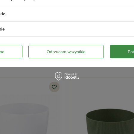
kie
kie
Wyślij opinię
ne
Odrzucam wszystkie
Po