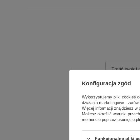
Treść twojej o
Konfiguracja zgód
Wykorzystujemy pliki cookies d
działania marketingowe - zarówn
Dodaj włas
Więcej informacji znajdziesz w
Możesz określić warunki przec
momencie poprzez usunięcie pl
Twoje imię
Funkcjonalne pliki c