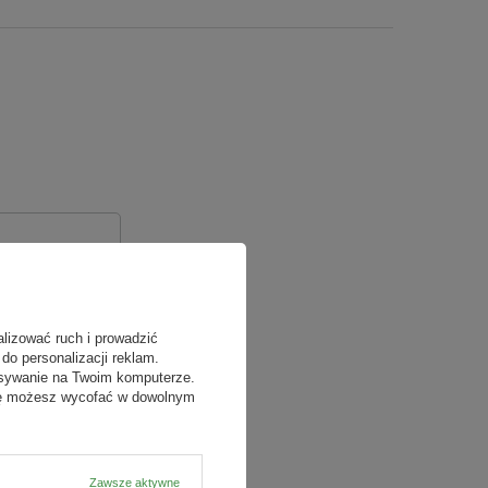
alizować ruch i prowadzić
do personalizacji reklam.
isywanie na Twoim komputerze.
odę możesz wycofać w dowolnym
Zawsze aktywne