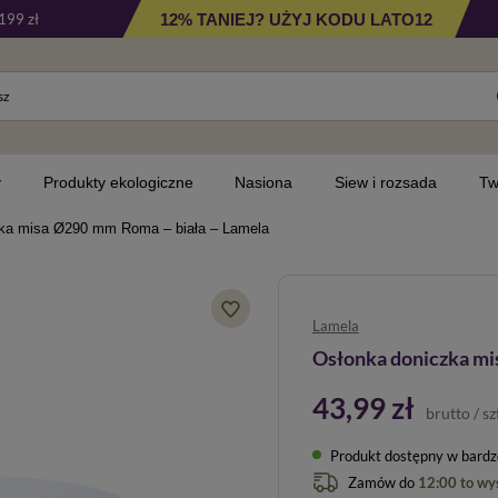
12% TANIEJ? UŻYJ KODU LATO12
199 zł
y
Produkty ekologiczne
Nasiona
Siew i rozsada
Tw
ka misa Ø290 mm Roma – biała – Lamela
Lamela
Osłonka doniczka mi
43,99 zł
brutto
/
sz
Produkt dostępny w bardzo 
Zamów do
12:00 to wy