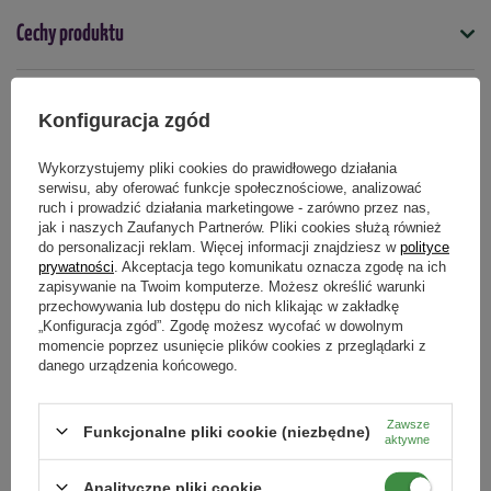
Cechy produktu
Symbol
Pytania klientów
5900119045471
Konfiguracja zgód
Kształt
Wykorzystujemy pliki cookies do prawidłowego działania
Opinie naszych klientów
Kwadratowy
serwisu, aby oferować funkcje społecznościowe, analizować
ruch i prowadzić działania marketingowe - zarówno przez nas,
jak i naszych Zaufanych Partnerów. Pliki cookies służą również
Przeznaczenie
do personalizacji reklam. Więcej informacji znajdziesz w
polityce
do domu/mieszkania
na balkon
na taras
prywatności
. Akceptacja tego komunikatu oznacza zgodę na ich
Produkty powiązane
zapisywanie na Twoim komputerze. Możesz określić warunki
przechowywania lub dostępu do nich klikając w zakładkę
Podmiot odpowiedzialny za ten produkt na terenie UE
Więcej
„Konfiguracja zgód”. Zgodę możesz wycofać w dowolnym
momencie poprzez usunięcie plików cookies z przeglądarki z
danego urządzenia końcowego.
Zawsze
Funkcjonalne pliki cookie (niezbędne)
aktywne
Analityczne pliki cookie