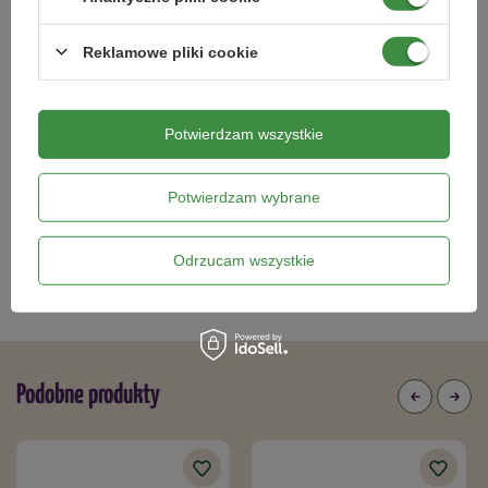
Reklamowe pliki cookie
Osłonka-Doniczka Magnolia fi 210
Osłonka Doniczka Ø300 mm Lilia –
Czarna
Czarna – Lamela
Potwierdzam wszystkie
16,49 zł
101,19 zł
Potwierdzam wybrane
Kategorie powiązane
Odrzucam wszystkie
Doniczki i osłonki
,
Podobne produkty