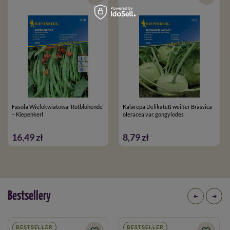
Fasola Wielokwiatowa 'Rotblühende'
Kalarepa Delikateß weißer Brassica
– Kiepenkerl
oleracea var. gongylodes
16,49 zł
8,79 zł
Bestsellery
BESTSELLER
BESTSELLER