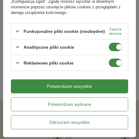
„Konfiguracja zgód”. Zgodę możesz wycofać w dowolnym
momencie poprzez usunięcie plików cookies z przeglądarki z
danego urządzenia końcowego.
Zawsze
Funkcjonalne pliki cookie (niezbędne)
Sałata Lodowa 'Danilo' – Nasiona
Pomidor Koktajlowy Charmant –
aktywne
Otoczkowane – Kiepenkerl
Kiepenkerl
Analityczne pliki cookie
21,99 zł
19,79 zł
Reklamowe pliki cookie
Kategorie powiązane
Potwierdzam wszystkie
Nasiona warzyw
,
Potwierdzam wybrane
Podobne produkty
Odrzucam wszystkie