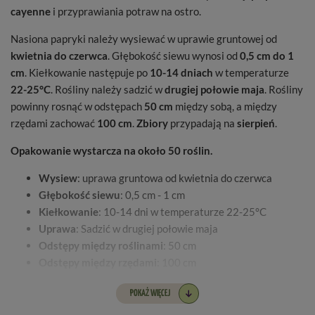
cayenne
i przyprawiania potraw na ostro.
Nasiona papryki należy wysiewać w uprawie gruntowej od
kwietnia do czerwca
. Głębokość siewu wynosi od
0,5 cm do 1
cm
. Kiełkowanie następuje po
10-14 dniach
w temperaturze
22-25°C
. Rośliny należy sadzić w
drugiej połowie maja
. Rośliny
powinny rosnąć w odstępach
50 cm
między sobą, a między
rzędami zachować
100 cm
.
Zbiory
przypadają na
sierpień
.
Opakowanie wystarcza na około 50 roślin.
Wysiew
: uprawa gruntowa od kwietnia do czerwca
Głębokość siewu
: 0,5 cm - 1 cm
Kiełkowanie
: 10-14 dni w temperaturze 22-25°C
Uprawa
: Sadzić w drugiej połowie maja
Odstępy między roślinami
: 50 cm
Odstępy między rzędami
: 100 cm
Zbiory
: sierpień
POKAŻ WIĘCEJ