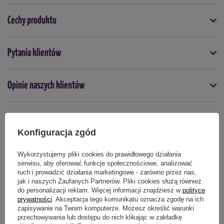
Cechy produktu
Symbol
Pytania klientów
4000159085367
Nasiona na taśmie
Opinie naszych klientów
nie
Termin wysiewu
kwiecień
maj
czerwiec
Konfiguracja zgód
Produkty powiązane
Podmiot odpowiedzialny za ten produkt na terenie UE
Więcej
Wykorzystujemy pliki cookies do prawidłowego działania
serwisu, aby oferować funkcje społecznościowe, analizować
ruch i prowadzić działania marketingowe - zarówno przez nas,
jak i naszych Zaufanych Partnerów. Pliki cookies służą również
do personalizacji reklam. Więcej informacji znajdziesz w
polityce
prywatności
. Akceptacja tego komunikatu oznacza zgodę na ich
zapisywanie na Twoim komputerze. Możesz określić warunki
przechowywania lub dostępu do nich klikając w zakładkę